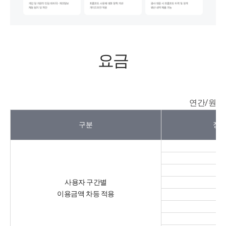
요금
연간/원
구분
정책 
사용자 구간별
이용금액 차등 적용
7
1,
3,