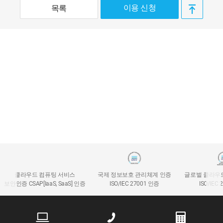
이용 신청
목록
클라우드 컴퓨팅 서비스
국제 정보보호 관리체계 인증
글로벌 클라우
보안인증 CSAP[IaaS, SaaS] 인증
ISO/IEC 27001 인증
ISO/IEC