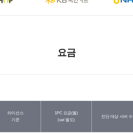
요금
라이선스
1PC 요금(월)
진단 대상 서버 수
기준
(vat 별도)