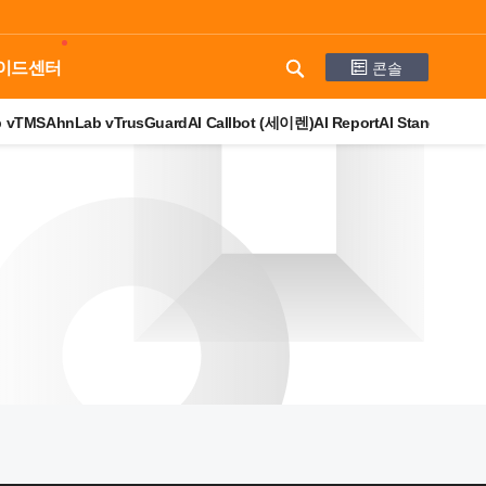
콘솔
이드센터
b vTMS
AhnLab vTrusGuard
AI Callbot (세이렌)
AI Report
AI StandBy
AI 