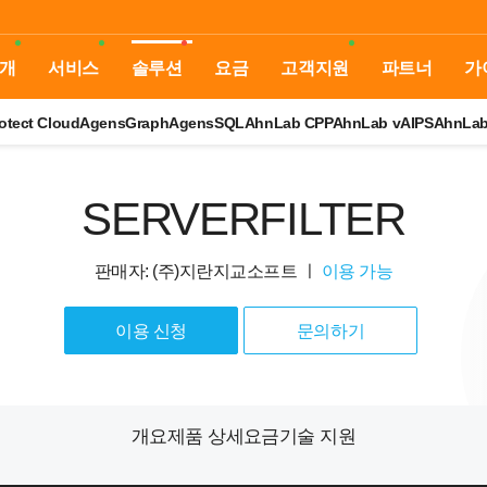
개
서비스
솔루션
요금
고객지원
파트너
가
otect Cloud
AgensGraph
AgensSQL
AhnLab CPP
AhnLab vAIPS
AhnLa
SERVERFILTER
판매자: (주)지란지교소프트
ㅣ
이용 가능
이용 신청
문의하기
개요
제품 상세
요금
기술 지원