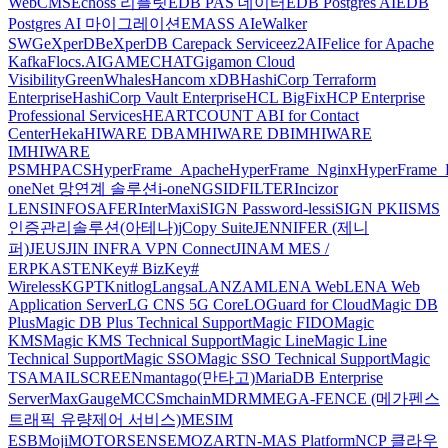
WebCMS
Echoss 리플릿
EDB PAS 데이터
EDB Postgres AI
EDB
Postgres AI 마이그레이션
EMASS AI
eWalker
SWG
eXperDB
eXperDB Carepack Service
ez2AI
Felice for Apache
Kafka
Flocs.AI
GAMECHAT
Gigamon Cloud
Visibility
GreenWhales
Hancom xDB
HashiCorp Terraform
Enterprise
HashiCorp Vault Enterprise
HCL BigFix
HCP Enterprise
Professional Services
HEARTCOUNT ABI for Contact
Center
Heka
HIWARE DBAM
HIWARE DBIM
HIWARE
IM
HIWARE
PSM
HPACS
HyperFrame_Apache
HyperFrame_Nginx
HyperFrame_
oneNet 망연계 솔루션
i-oneNGS
IDFILTER
Incizor
LENS
INFOSAFER
InterMax
iSIGN Password-less
iSIGN PKI
ISMS
인증관리솔루션(아테나)
jCopy Suite
JENNIFER (제니
퍼)
JEUS
JIN INFRA VPN Connect
JINAM MES /
ERP
KASTEN
Key# Biz
Key#
Wireless
KGPT
Knitlog
Langsa
LANZAM
LENA Web
LENA Web
Application Server
LG CNS 5G Core
LOGuard for Cloud
Magic DB
Plus
Magic DB Plus Technical Support
Magic FIDO
Magic
KMS
Magic KMS Technical Support
Magic Line
Magic Line
Technical Support
Magic SSO
Magic SSO Technical Support
Magic
TSA
MAILSCREEN
mantago(만타고)
MariaDB Enterprise
Server
MaxGauge
MCCS
mchain
MDRM
MEGA-FENCE (메가펜스
트래픽 유량제어 서비스)
MESIM
ESB
Moji
MOTORSENSE
MOZART
N-MAS Platform
NCP 클라우