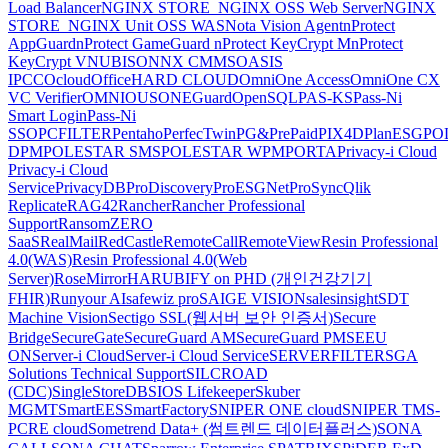
Load Balancer
NGINX STORE_NGINX OSS Web Server
NGINX
STORE_NGINX Unit OSS WAS
Nota Vision Agent
nProtect
AppGuard
nProtect GameGuard
nProtect KeyCrypt M
nProtect
KeyCrypt V
NUBISON
NX CMMS
OASIS
IPCC
Ocloud
OfficeHARD CLOUD
OmniOne Access
OmniOne CX
VC Verifier
OMNIOUS
ONEGuard
OpenSQL
PAS-KS
Pass-Ni
Smart Login
Pass-Ni
SSO
PCFILTER
Pentaho
PerfecTwin
PG&PrePaid
PIX4D
PlanESG
PO
DPM
POLESTAR SMS
POLESTAR WPM
PORTA
Privacy-i Cloud
Privacy-i Cloud
Service
PrivacyDB
ProDiscovery
ProESGNet
ProSync
Qlik
Replicate
RAG42
Rancher
Rancher Professional
Support
RansomZERO
SaaS
RealMail
RedCastle
RemoteCall
RemoteView
Resin Professional
4.0(WAS)
Resin Professional 4.0(Web
Server)
RoseMirrorHA
RUBIFY on PHD (개인건강기기
FHIR)
Runyour AI
safewiz pro
SAIGE VISION
salesinsight
SDT
Machine Vision
Sectigo SSL(웹서버 보안 인증서)
Secure
Bridge
SecureGate
SecureGuard AM
SecureGuard PM
SEEU
ON
Server-i Cloud
Server-i Cloud Service
SERVERFILTER
SGA
Solutions Technical Support
SILCROAD
(CDC)
SingleStoreDB
SIOS Lifekeeper
Skuber
MGMT
SmartEES
SmartFactory
SNIPER ONE cloud
SNIPER TMS-
PCRE cloud
Sometrend Data+ (썸트렌드 데이터플러스)
SONA