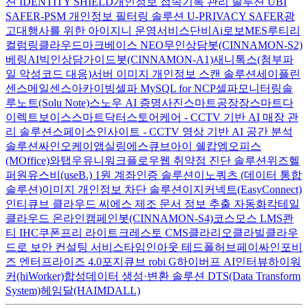
션 IDENTITY SHIELD
개인정보 접속기록 관리 솔루션 UBI
SAFER-PSM
개인정보 필터링 솔루션 U-PRIVACY SAFER
광
고대행사를 위한 아이지니 운영서비스
단비Ai
로보MES
루티
리
컬럼
링클라우드
마크베이스 NEO
무인상담봇(CINNAMON-S2)
베링AI
빅인
상담가이드봇(CINNAMON-A1)
새니톡스(첨부파
일 악성코드 대응)
서버 이미지 개인정보 스캔 솔루션
세이플린
센스메일
센스아카이빙
셀파 MySQL for NCP
셀파모니터링
솔
루노트(Solu Note)
스노우 AI 증명사진
스마트공장장
스마트다
이렉트보이스
스마트닥터
스토어케어 - CCTV 기반 AI 매장 관
리 솔루션
스페이스인사이트 - CCTV 영상 기반 AI 공간 분석
솔루션
싸인오케이
앱실링
에스큐브아이 쉘캅
엠오피스
(MOffice)
와탭
우유니
워크플로우
웹 취약점 진단 솔루션
위즈헬
퍼원
유스비(useB.) 1원 계좌인증 솔루션
이노쿼츠 (데이터 통합
솔루션)
이미지 개인정보 차단 솔루션
이지커넥트(EasyConnect)
인티큐브 클라우드 씨에스
제조 문서 정보 추출 자동화
칵테일
클라우드 온라인
캠페인봇(CINNAMON-S4)
코스모스 LMS
콴
티 IHC
쿠폰프리 라이트
크레스토 CMS
클라리오
클라빌
클라우
드로 보안 컨설팅 서비스
타임인아웃
테드폴허브
페이싸인
포비
즈 엔터프라이즈 4.0
포지큐브 robi G
하이버프 AI인터뷰
하이워
커(hiWorker)
합성데이터 생성·변환 솔루션 DTS(Data Transform
System)
헤임달(HAIMDALL)