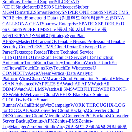
Solutions Technical Support
SILCROAD
(CDC)
SingleStoreDB
SIOS Lifekeeper
Skuber
MGMT
SmartEES
SmartFactory
SNIPER ONE cloud
SNIPER TMS-
PCRE cloud
Sometrend Data+ (썸트렌드 데이터플러스)
SONA
CALL
SONA CHAT
Sparrow Enterprise
SPATRIX
SPiDER ExD
on Cloud
SPiDER TM
SSL 인증서 (웹 서버 보안 인증
서)
STEPPAY (스텝페이)
Strategy
SyncPlan
APS
SysMasterDB
TarzanDB
Tenable Nessus Professional
Tenable
Security Center
TESS TMS Cloud
Textar
Textscope Doc
Parser
Textscope Reader
Tibero Technical Service
(TTS)
TIMBLO
TmaxSoft Technical Service(TTS)
TouchEn
Anticapture
TouchEn mTranskey
TouchEn mVaccine
TouchEn
nxFirewall
TouchEn nxKey
TouchEn Wiseaccess
U
CONNECT
vAegis
Veeam
Vertica (Data Analytic
Platform)
VirusChaser
VMware Cloud Foundation Standard
VMware
vSAN Advanced
WAPPLES SA
WatchAll APM
WatchAll
DBMS
WatchAll LMS
WatchAll SMS
WEBFILTER
WEBFRONT-
KS
WebtoB
Webvoice Cloud
WEEDS BlackBox Suite for
CLOUD
wiseOne Smart
Runner
WizCallBridge
WizCampaign
WORK THROUGH
X-LOG
for CDC
XAIOps
ZConverter Cloud Backup
ZConverter Cloud
DR
ZConverter Cloud Migration
ZConverter PC Backup
ZConverter
Server Backup
Zenius-APM
Zenius-EMS
Zenius-
LogManager
ZeroOne Studio
Zixy
개인정보 가명.익명 처리 솔루