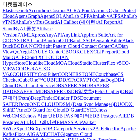
마켓플레이스
Elasticsearch
Accordion Cosmos
ACRA Point
Acronis Cyber Protect
Cloud
AgensGraph
AgensSQL
AhnLab CPP
AhnLab vAIPS
AhnLab
vTMS
AhnLab vTrusGuard
AI Callbot (세이렌)
AI Report
AI
StandBy
AI 콜봇
Altibase
Version7
AMLXpress
AnyAPI
AnyLink
AppIron Suite
Ark for
CDC
ASTRA Cloud
Bandi mOTP
Bandi SSO
Beusable
Billite
Black
Duck
BODA NCP
Bright Pattern Cloud Contact Center
CADian
ViewQ
cAegis
CAULY Center
CBOOK
CLEX
CLIP report
Cloud
MailGATE
Cloud X
CLOUDIAN
HyperStore
Cloudike
CloudMOA
CloudStudio
ClusterPlex v5
CO-
VIEW
CODE-RAY XG
V6.0
COHESITY
CoolFilter
CORNERSTONE
Couchbase
CS
Checker
CubeOne™
CUBRID
DATACRYPTO
DataDog
DB-i
Cloud
DB-i Cloud Service
DBSAFER AM
DBSAFER
DB
DBSAFER IM
DBSAFER OS
DB암호화(Petra Cipher)
DB접
근제어(Petra)
DeepFinder
Dfinder FDS
Document
SAFER
DocuONE CLOUD
DSM (Data Sync Manager)
DUO
DX-
Shift
D’Amo
D’Guard for Cloud
D’GuardEYE
Echoss
WebCMS
Echoss 리플릿
EDB PAS 데이터
EDB Postgres AI
EDB
Postgres AI 마이그레이션
EMASS AI
eWalker
SWG
eXperDB
eXperDB Carepack Service
ez2AI
Felice for Apache
Kafka
Flocs.AI
GAMECHAT
Gigamon Cloud
Visibility
GreenWhales
Hancom xDB
HashiCorp Terraform