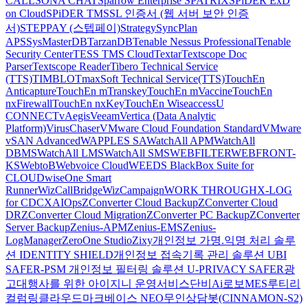
CALL
SONA CHAT
Sparrow Enterprise
SPATRIX
SPiDER ExD
on Cloud
SPiDER TM
SSL 인증서 (웹 서버 보안 인증
서)
STEPPAY (스텝페이)
Strategy
SyncPlan
APS
SysMasterDB
TarzanDB
Tenable Nessus Professional
Tenable
Security Center
TESS TMS Cloud
Textar
Textscope Doc
Parser
Textscope Reader
Tibero Technical Service
(TTS)
TIMBLO
TmaxSoft Technical Service(TTS)
TouchEn
Anticapture
TouchEn mTranskey
TouchEn mVaccine
TouchEn
nxFirewall
TouchEn nxKey
TouchEn Wiseaccess
U
CONNECT
vAegis
Veeam
Vertica (Data Analytic
Platform)
VirusChaser
VMware Cloud Foundation Standard
VMware
vSAN Advanced
WAPPLES SA
WatchAll APM
WatchAll
DBMS
WatchAll LMS
WatchAll SMS
WEBFILTER
WEBFRONT-
KS
WebtoB
Webvoice Cloud
WEEDS BlackBox Suite for
CLOUD
wiseOne Smart
Runner
WizCallBridge
WizCampaign
WORK THROUGH
X-LOG
for CDC
XAIOps
ZConverter Cloud Backup
ZConverter Cloud
DR
ZConverter Cloud Migration
ZConverter PC Backup
ZConverter
Server Backup
Zenius-APM
Zenius-EMS
Zenius-
LogManager
ZeroOne Studio
Zixy
개인정보 가명.익명 처리 솔루
션 IDENTITY SHIELD
개인정보 접속기록 관리 솔루션 UBI
SAFER-PSM
개인정보 필터링 솔루션 U-PRIVACY SAFER
광
고대행사를 위한 아이지니 운영서비스
단비Ai
로보MES
루티
리
컬럼
링클라우드
마크베이스 NEO
무인상담봇(CINNAMON-S2)