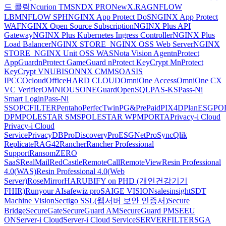
드 콜링
Ncurion TMS
NDX PRO
NewX.RAG
NFLOW
LBM
NFLOW SPH
NGINX App Protect DoS
NGINX App Protect
WAF
NGINX Open Source Subscription
NGINX Plus API
Gateway
NGINX Plus Kubernetes Ingress Controller
NGINX Plus
Load Balancer
NGINX STORE_NGINX OSS Web Server
NGINX
STORE_NGINX Unit OSS WAS
Nota Vision Agent
nProtect
AppGuard
nProtect GameGuard
nProtect KeyCrypt M
nProtect
KeyCrypt V
NUBISON
NX CMMS
OASIS
IPCC
Ocloud
OfficeHARD CLOUD
OmniOne Access
OmniOne CX
VC Verifier
OMNIOUS
ONEGuard
OpenSQL
PAS-KS
Pass-Ni
Smart Login
Pass-Ni
SSO
PCFILTER
Pentaho
PerfecTwin
PG&PrePaid
PIX4D
PlanESG
PO
DPM
POLESTAR SMS
POLESTAR WPM
PORTA
Privacy-i Cloud
Privacy-i Cloud
Service
PrivacyDB
ProDiscovery
ProESGNet
ProSync
Qlik
Replicate
RAG42
Rancher
Rancher Professional
Support
RansomZERO
SaaS
RealMail
RedCastle
RemoteCall
RemoteView
Resin Professional
4.0(WAS)
Resin Professional 4.0(Web
Server)
RoseMirrorHA
RUBIFY on PHD (개인건강기기
FHIR)
Runyour AI
safewiz pro
SAIGE VISION
salesinsight
SDT
Machine Vision
Sectigo SSL(웹서버 보안 인증서)
Secure
Bridge
SecureGate
SecureGuard AM
SecureGuard PM
SEEU
ON
Server-i Cloud
Server-i Cloud Service
SERVERFILTER
SGA