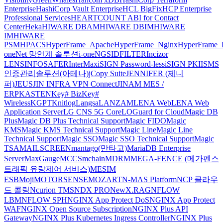
Enterprise
HashiCorp Vault Enterprise
HCL BigFix
HCP Enterprise
Professional Services
HEARTCOUNT ABI for Contact
Center
Heka
HIWARE DBAM
HIWARE DBIM
HIWARE
IM
HIWARE
PSM
HPACS
HyperFrame_Apache
HyperFrame_Nginx
HyperFrame_
oneNet 망연계 솔루션
i-oneNGS
IDFILTER
Incizor
LENS
INFOSAFER
InterMax
iSIGN Password-less
iSIGN PKI
ISMS
인증관리솔루션(아테나)
jCopy Suite
JENNIFER (제니
퍼)
JEUS
JIN INFRA VPN Connect
JINAM MES /
ERP
KASTEN
Key# Biz
Key#
Wireless
KGPT
Knitlog
Langsa
LANZAM
LENA Web
LENA Web
Application Server
LG CNS 5G Core
LOGuard for Cloud
Magic DB
Plus
Magic DB Plus Technical Support
Magic FIDO
Magic
KMS
Magic KMS Technical Support
Magic Line
Magic Line
Technical Support
Magic SSO
Magic SSO Technical Support
Magic
TSA
MAILSCREEN
mantago(만타고)
MariaDB Enterprise
Server
MaxGauge
MCCS
mchain
MDRM
MEGA-FENCE (메가펜스
트래픽 유량제어 서비스)
MESIM
ESB
Moji
MOTORSENSE
MOZART
N-MAS Platform
NCP 클라우
드 콜링
Ncurion TMS
NDX PRO
NewX.RAG
NFLOW
LBM
NFLOW SPH
NGINX App Protect DoS
NGINX App Protect
WAF
NGINX Open Source Subscription
NGINX Plus API
Gateway
NGINX Plus Kubernetes Ingress Controller
NGINX Plus