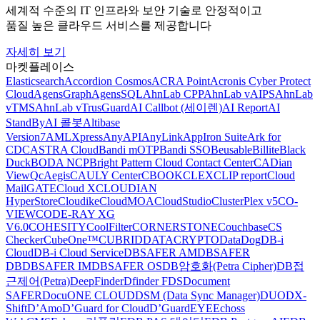
세계적 수준의 IT 인프라와 보안 기술로 안정적이고
품질 높은 클라우드 서비스를 제공합니다
자세히 보기
마켓플레이스
Elasticsearch
Accordion Cosmos
ACRA Point
Acronis Cyber Protect
Cloud
AgensGraph
AgensSQL
AhnLab CPP
AhnLab vAIPS
AhnLab
vTMS
AhnLab vTrusGuard
AI Callbot (세이렌)
AI Report
AI
StandBy
AI 콜봇
Altibase
Version7
AMLXpress
AnyAPI
AnyLink
AppIron Suite
Ark for
CDC
ASTRA Cloud
Bandi mOTP
Bandi SSO
Beusable
Billite
Black
Duck
BODA NCP
Bright Pattern Cloud Contact Center
CADian
ViewQ
cAegis
CAULY Center
CBOOK
CLEX
CLIP report
Cloud
MailGATE
Cloud X
CLOUDIAN
HyperStore
Cloudike
CloudMOA
CloudStudio
ClusterPlex v5
CO-
VIEW
CODE-RAY XG
V6.0
COHESITY
CoolFilter
CORNERSTONE
Couchbase
CS
Checker
CubeOne™
CUBRID
DATACRYPTO
DataDog
DB-i
Cloud
DB-i Cloud Service
DBSAFER AM
DBSAFER
DB
DBSAFER IM
DBSAFER OS
DB암호화(Petra Cipher)
DB접
근제어(Petra)
DeepFinder
Dfinder FDS
Document
SAFER
DocuONE CLOUD
DSM (Data Sync Manager)
DUO
DX-
Shift
D’Amo
D’Guard for Cloud
D’GuardEYE
Echoss