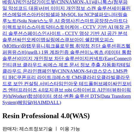
베링AI
빅인
상담가이드봇(CINNAMON-A1)
새니톡스(첨부파
일 악성코드 대응)
서버 이미지 개인정보 스캔 솔루션
세이플린
센스메일
센스아카이빙
셀파 MySQL for NCP
셀파모니터링
솔
루노트(Solu Note)
스노우 AI 증명사진
스마트공장장
스마트다
이렉트보이스
스마트닥터
스토어케어 - CCTV 기반 AI 매장 관
리 솔루션
스페이스인사이트 - CCTV 영상 기반 AI 공간 분석
솔루션
싸인오케이
앱실링
에스큐브아이 쉘캅
엠오피스
(MOffice)
와탭
우유니
워크플로우
웹 취약점 진단 솔루션
위즈헬
퍼원
유스비(useB.) 1원 계좌인증 솔루션
이노쿼츠 (데이터 통합
솔루션)
이미지 개인정보 차단 솔루션
이지커넥트(EasyConnect)
인티큐브 클라우드 씨에스
제조 문서 정보 추출 자동화
칵테일
클라우드 온라인
캠페인봇(CINNAMON-S4)
코스모스 LMS
콴
티 IHC
쿠폰프리 라이트
크레스토 CMS
클라리오
클라빌
클라우
드로 보안 컨설팅 서비스
타임인아웃
테드폴허브
페이싸인
포비
즈 엔터프라이즈 4.0
포지큐브 robi G
하이버프 AI인터뷰
하이워
커(hiWorker)
합성데이터 생성·변환 솔루션 DTS(Data Transform
System)
헤임달(HAIMDALL)
Resin Professional 4.0(WAS)
판매자: 제스트정보기술
ㅣ
이용 가능