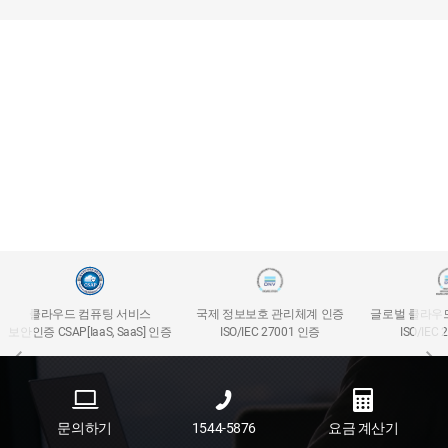
클라우드 컴퓨팅 서비스
국제 정보보호 관리체계 인증
글로벌 클라우
보안인증 CSAP[IaaS, SaaS] 인증
ISO/IEC 27001 인증
ISO/IEC
문의하기
1544-5876
요금 계산기