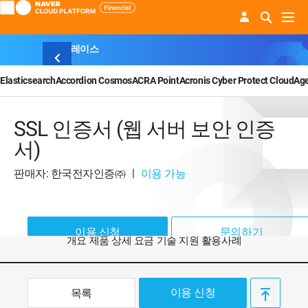
마켓플레이스
Elasticsearch
Accordion Cosmos
ACRA Point
Acronis Cyber Protect Cloud
Ag
SSL 인증서 (웹 서버 보안 인증
서)
판매자: 한국전자인증㈜
ㅣ
이용 가능
이용 신청
문의하기
개요
제품 상세
요금
기술 지원
활용사례
이용 신청
목록