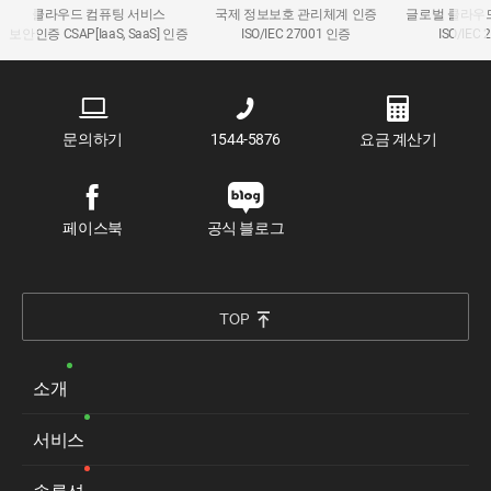
클라우드 컴퓨팅 서비스
국제 정보보호 관리체계 인증
글로벌 클라우
보안인증 CSAP[IaaS, SaaS] 인증
ISO/IEC 27001 인증
ISO/IEC
문의하기
1544-5876
요금 계산기
페이스북
공식 블로그
TOP
소개
서비스