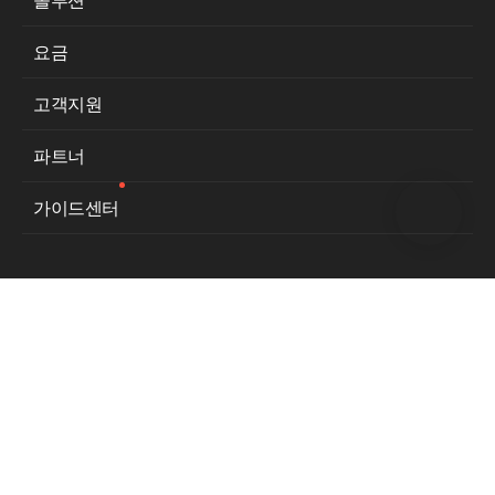
솔루션
요금
고객지원
파트너
가이드센터
서비스 이용약관
개인정보처리방침
사업자등록번호:
129-86-31394
통신판매업신고번호:
제2009-경기성남-0510호
대표이사:
김유원
주소:
경기도 성남시 분당구 정자동 불정로 6 NAVER 그린팩토리, 13561
고객지원 대표전화:
1544-5876
© NAVER Cloud Corp. All Rights Reserved.