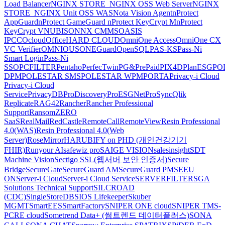
Load Balancer
NGINX STORE_NGINX OSS Web Server
NGINX
STORE_NGINX Unit OSS WAS
Nota Vision Agent
nProtect
AppGuard
nProtect GameGuard
nProtect KeyCrypt M
nProtect
KeyCrypt V
NUBISON
NX CMMS
OASIS
IPCC
Ocloud
OfficeHARD CLOUD
OmniOne Access
OmniOne CX
VC Verifier
OMNIOUS
ONEGuard
OpenSQL
PAS-KS
Pass-Ni
Smart Login
Pass-Ni
SSO
PCFILTER
Pentaho
PerfecTwin
PG&PrePaid
PIX4D
PlanESG
PO
DPM
POLESTAR SMS
POLESTAR WPM
PORTA
Privacy-i Cloud
Privacy-i Cloud
Service
PrivacyDB
ProDiscovery
ProESGNet
ProSync
Qlik
Replicate
RAG42
Rancher
Rancher Professional
Support
RansomZERO
SaaS
RealMail
RedCastle
RemoteCall
RemoteView
Resin Professional
4.0(WAS)
Resin Professional 4.0(Web
Server)
RoseMirrorHA
RUBIFY on PHD (개인건강기기
FHIR)
Runyour AI
safewiz pro
SAIGE VISION
salesinsight
SDT
Machine Vision
Sectigo SSL(웹서버 보안 인증서)
Secure
Bridge
SecureGate
SecureGuard AM
SecureGuard PM
SEEU
ON
Server-i Cloud
Server-i Cloud Service
SERVERFILTER
SGA
Solutions Technical Support
SILCROAD
(CDC)
SingleStoreDB
SIOS Lifekeeper
Skuber
MGMT
SmartEES
SmartFactory
SNIPER ONE cloud
SNIPER TMS-
PCRE cloud
Sometrend Data+ (썸트렌드 데이터플러스)
SONA