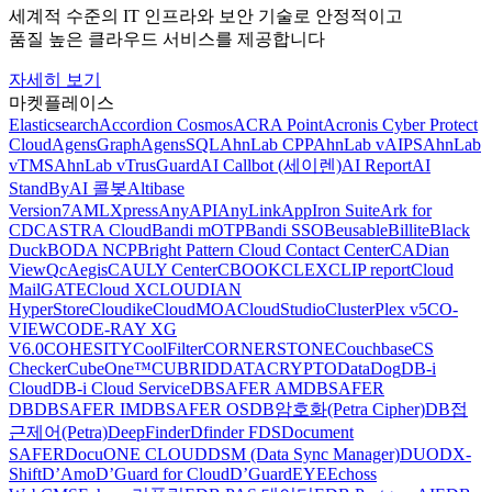
세계적 수준의 IT 인프라와 보안 기술로 안정적이고
품질 높은 클라우드 서비스를 제공합니다
자세히 보기
마켓플레이스
Elasticsearch
Accordion Cosmos
ACRA Point
Acronis Cyber Protect
Cloud
AgensGraph
AgensSQL
AhnLab CPP
AhnLab vAIPS
AhnLab
vTMS
AhnLab vTrusGuard
AI Callbot (세이렌)
AI Report
AI
StandBy
AI 콜봇
Altibase
Version7
AMLXpress
AnyAPI
AnyLink
AppIron Suite
Ark for
CDC
ASTRA Cloud
Bandi mOTP
Bandi SSO
Beusable
Billite
Black
Duck
BODA NCP
Bright Pattern Cloud Contact Center
CADian
ViewQ
cAegis
CAULY Center
CBOOK
CLEX
CLIP report
Cloud
MailGATE
Cloud X
CLOUDIAN
HyperStore
Cloudike
CloudMOA
CloudStudio
ClusterPlex v5
CO-
VIEW
CODE-RAY XG
V6.0
COHESITY
CoolFilter
CORNERSTONE
Couchbase
CS
Checker
CubeOne™
CUBRID
DATACRYPTO
DataDog
DB-i
Cloud
DB-i Cloud Service
DBSAFER AM
DBSAFER
DB
DBSAFER IM
DBSAFER OS
DB암호화(Petra Cipher)
DB접
근제어(Petra)
DeepFinder
Dfinder FDS
Document
SAFER
DocuONE CLOUD
DSM (Data Sync Manager)
DUO
DX-
Shift
D’Amo
D’Guard for Cloud
D’GuardEYE
Echoss