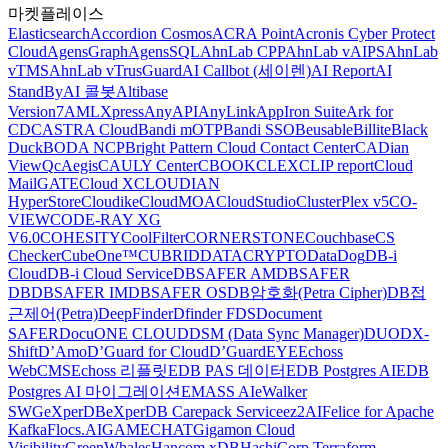
마켓플레이스
Elasticsearch
Accordion Cosmos
ACRA Point
Acronis Cyber Protect
Cloud
AgensGraph
AgensSQL
AhnLab CPP
AhnLab vAIPS
AhnLab
vTMS
AhnLab vTrusGuard
AI Callbot (세이렌)
AI Report
AI
StandBy
AI 콜봇
Altibase
Version7
AMLXpress
AnyAPI
AnyLink
AppIron Suite
Ark for
CDC
ASTRA Cloud
Bandi mOTP
Bandi SSO
Beusable
Billite
Black
Duck
BODA NCP
Bright Pattern Cloud Contact Center
CADian
ViewQ
cAegis
CAULY Center
CBOOK
CLEX
CLIP report
Cloud
MailGATE
Cloud X
CLOUDIAN
HyperStore
Cloudike
CloudMOA
CloudStudio
ClusterPlex v5
CO-
VIEW
CODE-RAY XG
V6.0
COHESITY
CoolFilter
CORNERSTONE
Couchbase
CS
Checker
CubeOne™
CUBRID
DATACRYPTO
DataDog
DB-i
Cloud
DB-i Cloud Service
DBSAFER AM
DBSAFER
DB
DBSAFER IM
DBSAFER OS
DB암호화(Petra Cipher)
DB접
근제어(Petra)
DeepFinder
Dfinder FDS
Document
SAFER
DocuONE CLOUD
DSM (Data Sync Manager)
DUO
DX-
Shift
D’Amo
D’Guard for Cloud
D’GuardEYE
Echoss
WebCMS
Echoss 리플릿
EDB PAS 데이터
EDB Postgres AI
EDB
Postgres AI 마이그레이션
EMASS AI
eWalker
SWG
eXperDB
eXperDB Carepack Service
ez2AI
Felice for Apache
Kafka
Flocs.AI
GAMECHAT
Gigamon Cloud
Visibility
GreenWhales
Hancom xDB
HashiCorp Terraform