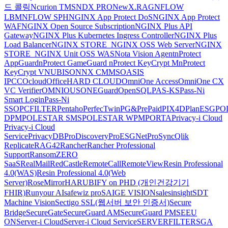
드 콜링
Ncurion TMS
NDX PRO
NewX.RAG
NFLOW
LBM
NFLOW SPH
NGINX App Protect DoS
NGINX App Protect
WAF
NGINX Open Source Subscription
NGINX Plus API
Gateway
NGINX Plus Kubernetes Ingress Controller
NGINX Plus
Load Balancer
NGINX STORE_NGINX OSS Web Server
NGINX
STORE_NGINX Unit OSS WAS
Nota Vision Agent
nProtect
AppGuard
nProtect GameGuard
nProtect KeyCrypt M
nProtect
KeyCrypt V
NUBISON
NX CMMS
OASIS
IPCC
Ocloud
OfficeHARD CLOUD
OmniOne Access
OmniOne CX
VC Verifier
OMNIOUS
ONEGuard
OpenSQL
PAS-KS
Pass-Ni
Smart Login
Pass-Ni
SSO
PCFILTER
Pentaho
PerfecTwin
PG&PrePaid
PIX4D
PlanESG
PO
DPM
POLESTAR SMS
POLESTAR WPM
PORTA
Privacy-i Cloud
Privacy-i Cloud
Service
PrivacyDB
ProDiscovery
ProESGNet
ProSync
Qlik
Replicate
RAG42
Rancher
Rancher Professional
Support
RansomZERO
SaaS
RealMail
RedCastle
RemoteCall
RemoteView
Resin Professional
4.0(WAS)
Resin Professional 4.0(Web
Server)
RoseMirrorHA
RUBIFY on PHD (개인건강기기
FHIR)
Runyour AI
safewiz pro
SAIGE VISION
salesinsight
SDT
Machine Vision
Sectigo SSL(웹서버 보안 인증서)
Secure
Bridge
SecureGate
SecureGuard AM
SecureGuard PM
SEEU
ON
Server-i Cloud
Server-i Cloud Service
SERVERFILTER
SGA