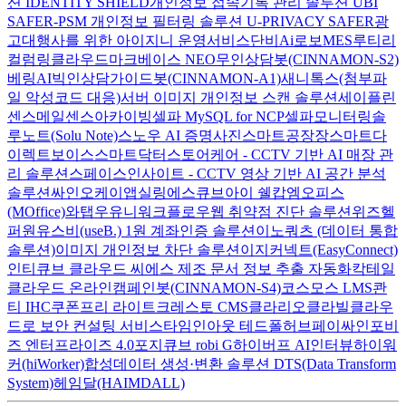
션 IDENTITY SHIELD
개인정보 접속기록 관리 솔루션 UBI
SAFER-PSM
개인정보 필터링 솔루션 U-PRIVACY SAFER
광
고대행사를 위한 아이지니 운영서비스
단비Ai
로보MES
루티
리
컬럼
링클라우드
마크베이스 NEO
무인상담봇(CINNAMON-S2)
베링AI
빅인
상담가이드봇(CINNAMON-A1)
새니톡스(첨부파
일 악성코드 대응)
서버 이미지 개인정보 스캔 솔루션
세이플린
센스메일
센스아카이빙
셀파 MySQL for NCP
셀파모니터링
솔
루노트(Solu Note)
스노우 AI 증명사진
스마트공장장
스마트다
이렉트보이스
스마트닥터
스토어케어 - CCTV 기반 AI 매장 관
리 솔루션
스페이스인사이트 - CCTV 영상 기반 AI 공간 분석
솔루션
싸인오케이
앱실링
에스큐브아이 쉘캅
엠오피스
(MOffice)
와탭
우유니
워크플로우
웹 취약점 진단 솔루션
위즈헬
퍼원
유스비(useB.) 1원 계좌인증 솔루션
이노쿼츠 (데이터 통합
솔루션)
이미지 개인정보 차단 솔루션
이지커넥트(EasyConnect)
인티큐브 클라우드 씨에스
제조 문서 정보 추출 자동화
칵테일
클라우드 온라인
캠페인봇(CINNAMON-S4)
코스모스 LMS
콴
티 IHC
쿠폰프리 라이트
크레스토 CMS
클라리오
클라빌
클라우
드로 보안 컨설팅 서비스
타임인아웃
테드폴허브
페이싸인
포비
즈 엔터프라이즈 4.0
포지큐브 robi G
하이버프 AI인터뷰
하이워
커(hiWorker)
합성데이터 생성·변환 솔루션 DTS(Data Transform
System)
헤임달(HAIMDALL)