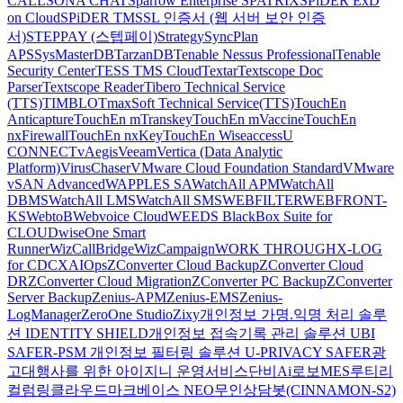
CALL
SONA CHAT
Sparrow Enterprise
SPATRIX
SPiDER ExD
on Cloud
SPiDER TM
SSL 인증서 (웹 서버 보안 인증
서)
STEPPAY (스텝페이)
Strategy
SyncPlan
APS
SysMasterDB
TarzanDB
Tenable Nessus Professional
Tenable
Security Center
TESS TMS Cloud
Textar
Textscope Doc
Parser
Textscope Reader
Tibero Technical Service
(TTS)
TIMBLO
TmaxSoft Technical Service(TTS)
TouchEn
Anticapture
TouchEn mTranskey
TouchEn mVaccine
TouchEn
nxFirewall
TouchEn nxKey
TouchEn Wiseaccess
U
CONNECT
vAegis
Veeam
Vertica (Data Analytic
Platform)
VirusChaser
VMware Cloud Foundation Standard
VMware
vSAN Advanced
WAPPLES SA
WatchAll APM
WatchAll
DBMS
WatchAll LMS
WatchAll SMS
WEBFILTER
WEBFRONT-
KS
WebtoB
Webvoice Cloud
WEEDS BlackBox Suite for
CLOUD
wiseOne Smart
Runner
WizCallBridge
WizCampaign
WORK THROUGH
X-LOG
for CDC
XAIOps
ZConverter Cloud Backup
ZConverter Cloud
DR
ZConverter Cloud Migration
ZConverter PC Backup
ZConverter
Server Backup
Zenius-APM
Zenius-EMS
Zenius-
LogManager
ZeroOne Studio
Zixy
개인정보 가명.익명 처리 솔루
션 IDENTITY SHIELD
개인정보 접속기록 관리 솔루션 UBI
SAFER-PSM
개인정보 필터링 솔루션 U-PRIVACY SAFER
광
고대행사를 위한 아이지니 운영서비스
단비Ai
로보MES
루티
리
컬럼
링클라우드
마크베이스 NEO
무인상담봇(CINNAMON-S2)