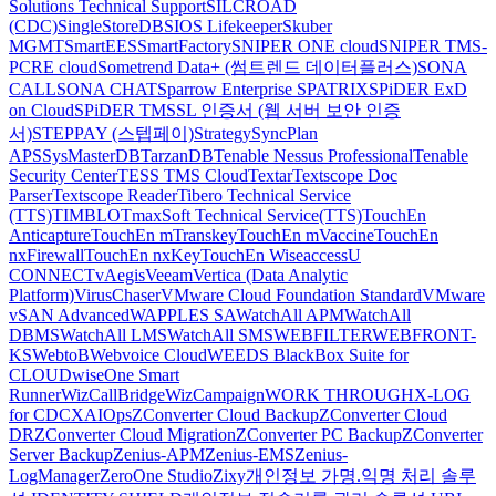
Solutions Technical Support
SILCROAD
(CDC)
SingleStoreDB
SIOS Lifekeeper
Skuber
MGMT
SmartEES
SmartFactory
SNIPER ONE cloud
SNIPER TMS-
PCRE cloud
Sometrend Data+ (썸트렌드 데이터플러스)
SONA
CALL
SONA CHAT
Sparrow Enterprise
SPATRIX
SPiDER ExD
on Cloud
SPiDER TM
SSL 인증서 (웹 서버 보안 인증
서)
STEPPAY (스텝페이)
Strategy
SyncPlan
APS
SysMasterDB
TarzanDB
Tenable Nessus Professional
Tenable
Security Center
TESS TMS Cloud
Textar
Textscope Doc
Parser
Textscope Reader
Tibero Technical Service
(TTS)
TIMBLO
TmaxSoft Technical Service(TTS)
TouchEn
Anticapture
TouchEn mTranskey
TouchEn mVaccine
TouchEn
nxFirewall
TouchEn nxKey
TouchEn Wiseaccess
U
CONNECT
vAegis
Veeam
Vertica (Data Analytic
Platform)
VirusChaser
VMware Cloud Foundation Standard
VMware
vSAN Advanced
WAPPLES SA
WatchAll APM
WatchAll
DBMS
WatchAll LMS
WatchAll SMS
WEBFILTER
WEBFRONT-
KS
WebtoB
Webvoice Cloud
WEEDS BlackBox Suite for
CLOUD
wiseOne Smart
Runner
WizCallBridge
WizCampaign
WORK THROUGH
X-LOG
for CDC
XAIOps
ZConverter Cloud Backup
ZConverter Cloud
DR
ZConverter Cloud Migration
ZConverter PC Backup
ZConverter
Server Backup
Zenius-APM
Zenius-EMS
Zenius-
LogManager
ZeroOne Studio
Zixy
개인정보 가명.익명 처리 솔루