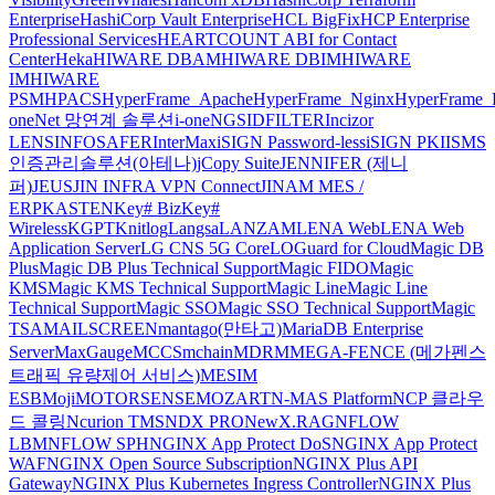
Enterprise
HashiCorp Vault Enterprise
HCL BigFix
HCP Enterprise
Professional Services
HEARTCOUNT ABI for Contact
Center
Heka
HIWARE DBAM
HIWARE DBIM
HIWARE
IM
HIWARE
PSM
HPACS
HyperFrame_Apache
HyperFrame_Nginx
HyperFrame_
oneNet 망연계 솔루션
i-oneNGS
IDFILTER
Incizor
LENS
INFOSAFER
InterMax
iSIGN Password-less
iSIGN PKI
ISMS
인증관리솔루션(아테나)
jCopy Suite
JENNIFER (제니
퍼)
JEUS
JIN INFRA VPN Connect
JINAM MES /
ERP
KASTEN
Key# Biz
Key#
Wireless
KGPT
Knitlog
Langsa
LANZAM
LENA Web
LENA Web
Application Server
LG CNS 5G Core
LOGuard for Cloud
Magic DB
Plus
Magic DB Plus Technical Support
Magic FIDO
Magic
KMS
Magic KMS Technical Support
Magic Line
Magic Line
Technical Support
Magic SSO
Magic SSO Technical Support
Magic
TSA
MAILSCREEN
mantago(만타고)
MariaDB Enterprise
Server
MaxGauge
MCCS
mchain
MDRM
MEGA-FENCE (메가펜스
트래픽 유량제어 서비스)
MESIM
ESB
Moji
MOTORSENSE
MOZART
N-MAS Platform
NCP 클라우
드 콜링
Ncurion TMS
NDX PRO
NewX.RAG
NFLOW
LBM
NFLOW SPH
NGINX App Protect DoS
NGINX App Protect
WAF
NGINX Open Source Subscription
NGINX Plus API
Gateway
NGINX Plus Kubernetes Ingress Controller
NGINX Plus