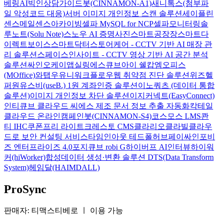
베링AI
빅인
상담가이드봇(CINNAMON-A1)
새니톡스(첨부파
일 악성코드 대응)
서버 이미지 개인정보 스캔 솔루션
세이플린
센스메일
센스아카이빙
셀파 MySQL for NCP
셀파모니터링
솔
루노트(Solu Note)
스노우 AI 증명사진
스마트공장장
스마트다
이렉트보이스
스마트닥터
스토어케어 - CCTV 기반 AI 매장 관
리 솔루션
스페이스인사이트 - CCTV 영상 기반 AI 공간 분석
솔루션
싸인오케이
앱실링
에스큐브아이 쉘캅
엠오피스
(MOffice)
와탭
우유니
워크플로우
웹 취약점 진단 솔루션
위즈헬
퍼원
유스비(useB.) 1원 계좌인증 솔루션
이노쿼츠 (데이터 통합
솔루션)
이미지 개인정보 차단 솔루션
이지커넥트(EasyConnect)
인티큐브 클라우드 씨에스
제조 문서 정보 추출 자동화
칵테일
클라우드 온라인
캠페인봇(CINNAMON-S4)
코스모스 LMS
콴
티 IHC
쿠폰프리 라이트
크레스토 CMS
클라리오
클라빌
클라우
드로 보안 컨설팅 서비스
타임인아웃
테드폴허브
페이싸인
포비
즈 엔터프라이즈 4.0
포지큐브 robi G
하이버프 AI인터뷰
하이워
커(hiWorker)
합성데이터 생성·변환 솔루션 DTS(Data Transform
System)
헤임달(HAIMDALL)
ProSync
판매자: 티맥스티베로
ㅣ
이용 가능