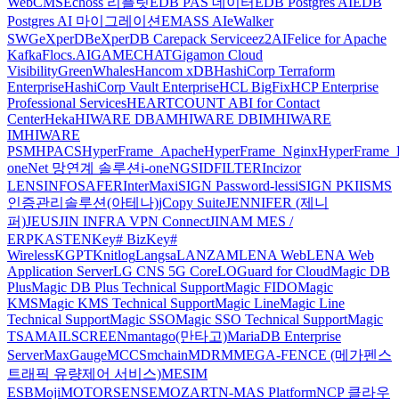
WebCMS
Echoss 리플릿
EDB PAS 데이터
EDB Postgres AI
EDB
Postgres AI 마이그레이션
EMASS AI
eWalker
SWG
eXperDB
eXperDB Carepack Service
ez2AI
Felice for Apache
Kafka
Flocs.AI
GAMECHAT
Gigamon Cloud
Visibility
GreenWhales
Hancom xDB
HashiCorp Terraform
Enterprise
HashiCorp Vault Enterprise
HCL BigFix
HCP Enterprise
Professional Services
HEARTCOUNT ABI for Contact
Center
Heka
HIWARE DBAM
HIWARE DBIM
HIWARE
IM
HIWARE
PSM
HPACS
HyperFrame_Apache
HyperFrame_Nginx
HyperFrame_
oneNet 망연계 솔루션
i-oneNGS
IDFILTER
Incizor
LENS
INFOSAFER
InterMax
iSIGN Password-less
iSIGN PKI
ISMS
인증관리솔루션(아테나)
jCopy Suite
JENNIFER (제니
퍼)
JEUS
JIN INFRA VPN Connect
JINAM MES /
ERP
KASTEN
Key# Biz
Key#
Wireless
KGPT
Knitlog
Langsa
LANZAM
LENA Web
LENA Web
Application Server
LG CNS 5G Core
LOGuard for Cloud
Magic DB
Plus
Magic DB Plus Technical Support
Magic FIDO
Magic
KMS
Magic KMS Technical Support
Magic Line
Magic Line
Technical Support
Magic SSO
Magic SSO Technical Support
Magic
TSA
MAILSCREEN
mantago(만타고)
MariaDB Enterprise
Server
MaxGauge
MCCS
mchain
MDRM
MEGA-FENCE (메가펜스
트래픽 유량제어 서비스)
MESIM
ESB
Moji
MOTORSENSE
MOZART
N-MAS Platform
NCP 클라우