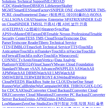
Solutions Technical Support
SILCROAD
(CDC)
SingleStoreDB
SIOS Lifekeeper
Skuber
MGMT
SmartEES
SmartFactory
SNIPER ONE cloud
SNIPER TMS-
PCRE cloud
Sometrend Data+ (썸트렌드 데이터플러스)
SONA
CALL
SONA CHAT
Sparrow Enterprise
SPATRIX
SPiDER ExD
on Cloud
SPiDER TM
SSL 인증서 (웹 서버 보안 인증
서)
STEPPAY (스텝페이)
Strategy
SyncPlan
APS
SysMasterDB
TarzanDB
Tenable Nessus Professional
Tenable
Security Center
TESS TMS Cloud
Textar
Textscope Doc
Parser
Textscope Reader
Tibero Technical Service
(TTS)
TIMBLO
TmaxSoft Technical Service(TTS)
TouchEn
Anticapture
TouchEn mTranskey
TouchEn mVaccine
TouchEn
nxFirewall
TouchEn nxKey
TouchEn Wiseaccess
U
CONNECT
vAegis
Veeam
Vertica (Data Analytic
Platform)
VIDEO24
VirusChaser
VMware Cloud Foundation
Standard
VMware vSAN Advanced
WAPPLES SA
WatchAll
APM
WatchAll DBMS
WatchAll LMS
WatchAll
SMS
WEBFILTER
WEBFRONT-KS
WebtoB
Webvoice
Cloud
WEEDS BlackBox Suite for CLOUD
wiseOne Smart
Runner
WizCallBridge
WizCampaign
WORK THROUGH
X-LOG
for CDC
XAIOps
ZConverter Cloud Backup
ZConverter Cloud
DR
ZConverter Cloud Migration
ZConverter PC Backup
ZConverter
Server Backup
Zenius-APM
Zenius-EMS
Zenius-
LogManager
ZeroOne Studio
Zixy
개인정보 가명.익명 처리 솔루