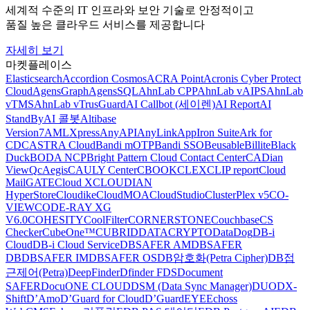
세계적 수준의 IT 인프라와 보안 기술로 안정적이고
품질 높은 클라우드 서비스를 제공합니다
자세히 보기
마켓플레이스
Elasticsearch
Accordion Cosmos
ACRA Point
Acronis Cyber Protect
Cloud
AgensGraph
AgensSQL
AhnLab CPP
AhnLab vAIPS
AhnLab
vTMS
AhnLab vTrusGuard
AI Callbot (세이렌)
AI Report
AI
StandBy
AI 콜봇
Altibase
Version7
AMLXpress
AnyAPI
AnyLink
AppIron Suite
Ark for
CDC
ASTRA Cloud
Bandi mOTP
Bandi SSO
Beusable
Billite
Black
Duck
BODA NCP
Bright Pattern Cloud Contact Center
CADian
ViewQ
cAegis
CAULY Center
CBOOK
CLEX
CLIP report
Cloud
MailGATE
Cloud X
CLOUDIAN
HyperStore
Cloudike
CloudMOA
CloudStudio
ClusterPlex v5
CO-
VIEW
CODE-RAY XG
V6.0
COHESITY
CoolFilter
CORNERSTONE
Couchbase
CS
Checker
CubeOne™
CUBRID
DATACRYPTO
DataDog
DB-i
Cloud
DB-i Cloud Service
DBSAFER AM
DBSAFER
DB
DBSAFER IM
DBSAFER OS
DB암호화(Petra Cipher)
DB접
근제어(Petra)
DeepFinder
Dfinder FDS
Document
SAFER
DocuONE CLOUD
DSM (Data Sync Manager)
DUO
DX-
Shift
D’Amo
D’Guard for Cloud
D’GuardEYE
Echoss