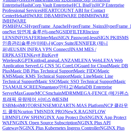
Enterprise
HashiCorp Vault Enterprise
HCL BigFix
HCP Enterprise
Professional Services
HEARTCOUNT ABI for Contact
Center
Heka
HIWARE DBAM
HIWARE DBIM
HIWARE
IM
HIWARE
PSM
HPACS
HyperFrame_Apache
HyperFrame_Nginx
HyperFrame_
oneNet 망연계 솔루션
i-oneNGS
IDFILTER
Incizor
LENS
INFOSAFER
InterMax
iSIGN Password-less
iSIGN PKI
ISMS
인증관리솔루션(아테나)
jCopy Suite
JENNIFER (제니
퍼)
JEUS
JIN INFRA VPN Connect
JINAM MES /
ERP
KASTEN
Key# Biz
Key#
Wireless
KGPT
Knitlog
Langsa
LANZAM
LENA Web
LENA Web
Application Server
LG CNS 5G Core
LOGuard for Cloud
Magic DB
Plus
Magic DB Plus Technical Support
Magic FIDO
Magic
KMS
Magic KMS Technical Support
Magic Line
Magic Line
Technical Support
Magic SSO
Magic SSO Technical Support
Magic
TSA
MAILSCREEN
mantago(만타고)
MariaDB Enterprise
Server
MaxGauge
MCCS
mchain
MDRM
MEGA-FENCE (메가펜스
트래픽 유량제어 서비스)
MESIM
ESB
Moji
MOTORSENSE
MOZART
N-MAS Platform
NCP 클라우
드 콜링
Ncurion TMS
NDX PRO
NewX.RAG
NFLOW
LBM
NFLOW SPH
NGINX App Protect DoS
NGINX App Protect
WAF
NGINX Open Source Subscription
NGINX Plus API
Gateway
NGINX Plus Kubernetes Ingress Controller
NGINX Plus