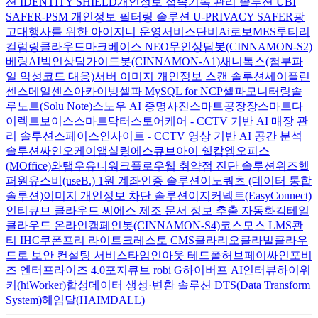
션 IDENTITY SHIELD
개인정보 접속기록 관리 솔루션 UBI
SAFER-PSM
개인정보 필터링 솔루션 U-PRIVACY SAFER
광
고대행사를 위한 아이지니 운영서비스
단비Ai
로보MES
루티
리
컬럼
링클라우드
마크베이스 NEO
무인상담봇(CINNAMON-S2)
베링AI
빅인
상담가이드봇(CINNAMON-A1)
새니톡스(첨부파
일 악성코드 대응)
서버 이미지 개인정보 스캔 솔루션
세이플린
센스메일
센스아카이빙
셀파 MySQL for NCP
셀파모니터링
솔
루노트(Solu Note)
스노우 AI 증명사진
스마트공장장
스마트다
이렉트보이스
스마트닥터
스토어케어 - CCTV 기반 AI 매장 관
리 솔루션
스페이스인사이트 - CCTV 영상 기반 AI 공간 분석
솔루션
싸인오케이
앱실링
에스큐브아이 쉘캅
엠오피스
(MOffice)
와탭
우유니
워크플로우
웹 취약점 진단 솔루션
위즈헬
퍼원
유스비(useB.) 1원 계좌인증 솔루션
이노쿼츠 (데이터 통합
솔루션)
이미지 개인정보 차단 솔루션
이지커넥트(EasyConnect)
인티큐브 클라우드 씨에스
제조 문서 정보 추출 자동화
칵테일
클라우드 온라인
캠페인봇(CINNAMON-S4)
코스모스 LMS
콴
티 IHC
쿠폰프리 라이트
크레스토 CMS
클라리오
클라빌
클라우
드로 보안 컨설팅 서비스
타임인아웃
테드폴허브
페이싸인
포비
즈 엔터프라이즈 4.0
포지큐브 robi G
하이버프 AI인터뷰
하이워
커(hiWorker)
합성데이터 생성·변환 솔루션 DTS(Data Transform
System)
헤임달(HAIMDALL)