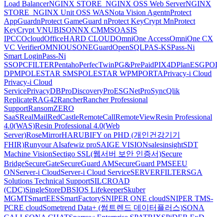
Load Balancer
NGINX STORE_NGINX OSS Web Server
NGINX
STORE_NGINX Unit OSS WAS
Nota Vision Agent
nProtect
AppGuard
nProtect GameGuard
nProtect KeyCrypt M
nProtect
KeyCrypt V
NUBISON
NX CMMS
OASIS
IPCC
Ocloud
OfficeHARD CLOUD
OmniOne Access
OmniOne CX
VC Verifier
OMNIOUS
ONEGuard
OpenSQL
PAS-KS
Pass-Ni
Smart Login
Pass-Ni
SSO
PCFILTER
Pentaho
PerfecTwin
PG&PrePaid
PIX4D
PlanESG
PO
DPM
POLESTAR SMS
POLESTAR WPM
PORTA
Privacy-i Cloud
Privacy-i Cloud
Service
PrivacyDB
ProDiscovery
ProESGNet
ProSync
Qlik
Replicate
RAG42
Rancher
Rancher Professional
Support
RansomZERO
SaaS
RealMail
RedCastle
RemoteCall
RemoteView
Resin Professional
4.0(WAS)
Resin Professional 4.0(Web
Server)
RoseMirrorHA
RUBIFY on PHD (개인건강기기
FHIR)
Runyour AI
safewiz pro
SAIGE VISION
salesinsight
SDT
Machine Vision
Sectigo SSL(웹서버 보안 인증서)
Secure
Bridge
SecureGate
SecureGuard AM
SecureGuard PM
SEEU
ON
Server-i Cloud
Server-i Cloud Service
SERVERFILTER
SGA
Solutions Technical Support
SILCROAD
(CDC)
SingleStoreDB
SIOS Lifekeeper
Skuber
MGMT
SmartEES
SmartFactory
SNIPER ONE cloud
SNIPER TMS-
PCRE cloud
Sometrend Data+ (썸트렌드 데이터플러스)
SONA