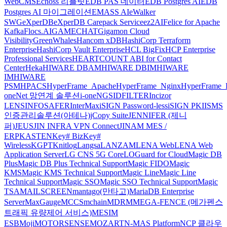
WebCMS
Echoss 리플릿
EDB PAS 데이터
EDB Postgres AI
EDB
Postgres AI 마이그레이션
EMASS AI
eWalker
SWG
eXperDB
eXperDB Carepack Service
ez2AI
Felice for Apache
Kafka
Flocs.AI
GAMECHAT
Gigamon Cloud
Visibility
GreenWhales
Hancom xDB
HashiCorp Terraform
Enterprise
HashiCorp Vault Enterprise
HCL BigFix
HCP Enterprise
Professional Services
HEARTCOUNT ABI for Contact
Center
Heka
HIWARE DBAM
HIWARE DBIM
HIWARE
IM
HIWARE
PSM
HPACS
HyperFrame_Apache
HyperFrame_Nginx
HyperFrame_
oneNet 망연계 솔루션
i-oneNGS
IDFILTER
Incizor
LENS
INFOSAFER
InterMax
iSIGN Password-less
iSIGN PKI
ISMS
인증관리솔루션(아테나)
jCopy Suite
JENNIFER (제니
퍼)
JEUS
JIN INFRA VPN Connect
JINAM MES /
ERP
KASTEN
Key# Biz
Key#
Wireless
KGPT
Knitlog
Langsa
LANZAM
LENA Web
LENA Web
Application Server
LG CNS 5G Core
LOGuard for Cloud
Magic DB
Plus
Magic DB Plus Technical Support
Magic FIDO
Magic
KMS
Magic KMS Technical Support
Magic Line
Magic Line
Technical Support
Magic SSO
Magic SSO Technical Support
Magic
TSA
MAILSCREEN
mantago(만타고)
MariaDB Enterprise
Server
MaxGauge
MCCS
mchain
MDRM
MEGA-FENCE (메가펜스
트래픽 유량제어 서비스)
MESIM
ESB
Moji
MOTORSENSE
MOZART
N-MAS Platform
NCP 클라우