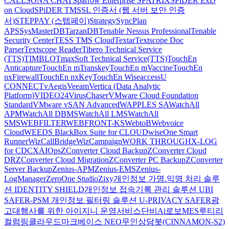
CALL
SONA CHAT
Sparrow Enterprise
SPATRIX
SPiDER ExD
on Cloud
SPiDER TM
SSL 인증서 (웹 서버 보안 인증
서)
STEPPAY (스텝페이)
Strategy
SyncPlan
APS
SysMasterDB
TarzanDB
Tenable Nessus Professional
Tenable
Security Center
TESS TMS Cloud
Textar
Textscope Doc
Parser
Textscope Reader
Tibero Technical Service
(TTS)
TIMBLO
TmaxSoft Technical Service(TTS)
TouchEn
Anticapture
TouchEn mTranskey
TouchEn mVaccine
TouchEn
nxFirewall
TouchEn nxKey
TouchEn Wiseaccess
U
CONNECT
vAegis
Veeam
Vertica (Data Analytic
Platform)
VIDEO24
VirusChaser
VMware Cloud Foundation
Standard
VMware vSAN Advanced
WAPPLES SA
WatchAll
APM
WatchAll DBMS
WatchAll LMS
WatchAll
SMS
WEBFILTER
WEBFRONT-KS
WebtoB
Webvoice
Cloud
WEEDS BlackBox Suite for CLOUD
wiseOne Smart
Runner
WizCallBridge
WizCampaign
WORK THROUGH
X-LOG
for CDC
XAIOps
ZConverter Cloud Backup
ZConverter Cloud
DR
ZConverter Cloud Migration
ZConverter PC Backup
ZConverter
Server Backup
Zenius-APM
Zenius-EMS
Zenius-
LogManager
ZeroOne Studio
Zixy
개인정보 가명.익명 처리 솔루
션 IDENTITY SHIELD
개인정보 접속기록 관리 솔루션 UBI
SAFER-PSM
개인정보 필터링 솔루션 U-PRIVACY SAFER
광
고대행사를 위한 아이지니 운영서비스
단비Ai
로보MES
루티
리
컬럼
링클라우드
마크베이스 NEO
무인상담봇(CINNAMON-S2)