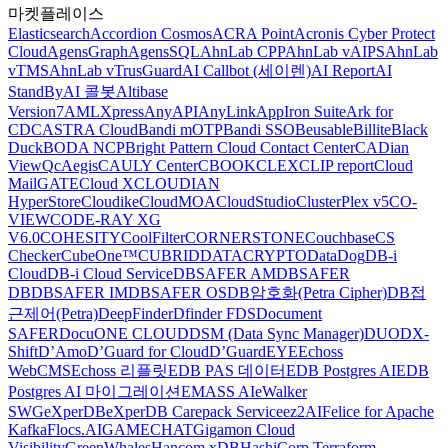
마켓플레이스
Elasticsearch
Accordion Cosmos
ACRA Point
Acronis Cyber Protect
Cloud
AgensGraph
AgensSQL
AhnLab CPP
AhnLab vAIPS
AhnLab
vTMS
AhnLab vTrusGuard
AI Callbot (세이렌)
AI Report
AI
StandBy
AI 콜봇
Altibase
Version7
AMLXpress
AnyAPI
AnyLink
AppIron Suite
Ark for
CDC
ASTRA Cloud
Bandi mOTP
Bandi SSO
Beusable
Billite
Black
Duck
BODA NCP
Bright Pattern Cloud Contact Center
CADian
ViewQ
cAegis
CAULY Center
CBOOK
CLEX
CLIP report
Cloud
MailGATE
Cloud X
CLOUDIAN
HyperStore
Cloudike
CloudMOA
CloudStudio
ClusterPlex v5
CO-
VIEW
CODE-RAY XG
V6.0
COHESITY
CoolFilter
CORNERSTONE
Couchbase
CS
Checker
CubeOne™
CUBRID
DATACRYPTO
DataDog
DB-i
Cloud
DB-i Cloud Service
DBSAFER AM
DBSAFER
DB
DBSAFER IM
DBSAFER OS
DB암호화(Petra Cipher)
DB접
근제어(Petra)
DeepFinder
Dfinder FDS
Document
SAFER
DocuONE CLOUD
DSM (Data Sync Manager)
DUO
DX-
Shift
D’Amo
D’Guard for Cloud
D’GuardEYE
Echoss
WebCMS
Echoss 리플릿
EDB PAS 데이터
EDB Postgres AI
EDB
Postgres AI 마이그레이션
EMASS AI
eWalker
SWG
eXperDB
eXperDB Carepack Service
ez2AI
Felice for Apache
Kafka
Flocs.AI
GAMECHAT
Gigamon Cloud
Visibility
GreenWhales
Hancom xDB
HashiCorp Terraform