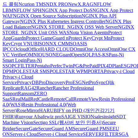
드 콜링
Ncurion TMS
NDX PRO
NewX.RAG
NFLOW
LBM
NFLOW SPH
NGINX App Protect DoS
NGINX App Protect
WAF
NGINX Open Source Subscription
NGINX Plus API
Gateway
NGINX Plus Kubernetes Ingress Controller
NGINX Plus
Load Balancer
NGINX STORE_NGINX OSS Web Server
NGINX
STORE_NGINX Unit OSS WAS
Nota Vision Agent
nProtect
AppGuard
nProtect GameGuard
nProtect KeyCrypt M
nProtect
KeyCrypt V
NUBISON
NX CMMS
OASIS
IPCC
Ocloud
OfficeHARD CLOUD
OmniOne Access
OmniOne CX
VC Verifier
OMNIOUS
ONEGuard
OpenSQL
PAS-KS
Pass-Ni
Smart Login
Pass-Ni
SSO
PCFILTER
Pentaho
PerfecTwin
PG&PrePaid
PIX4D
PlanESG
PO
DPM
POLESTAR SMS
POLESTAR WPM
PORTA
Privacy-i Cloud
Privacy-i Cloud
Service
PrivacyDB
ProDiscovery
ProESGNet
ProSync
Qlik
Replicate
RAG42
Rancher
Rancher Professional
Support
RansomZERO
SaaS
RealMail
RedCastle
RemoteCall
RemoteView
Resin Professional
4.0(WAS)
Resin Professional 4.0(Web
Server)
RoseMirrorHA
RUBIFY on PHD (개인건강기기
FHIR)
Runyour AI
safewiz pro
SAIGE VISION
salesinsight
SDT
Machine Vision
Sectigo SSL(웹서버 보안 인증서)
Secure
Bridge
SecureGate
SecureGuard AM
SecureGuard PM
SEEU
ON
Server-i Cloud
Server-i Cloud Service
SERVERFILTER
SGA