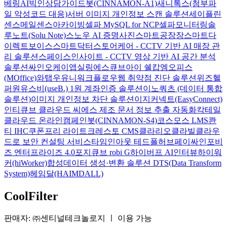
베링AI
빅인
상담가이드봇(CINNAMON-A1)
새니톡스(첨부파
일 악성코드 대응)
서버 이미지 개인정보 스캔 솔루션
세이플린
센스메일
센스아카이빙
셀파 MySQL for NCP
셀파모니터링
솔
루노트(Solu Note)
스노우 AI 증명사진
스마트공장장
스마트다
이렉트보이스
스마트닥터
스토어케어 - CCTV 기반 AI 매장 관
리 솔루션
스페이스인사이트 - CCTV 영상 기반 AI 공간 분석
솔루션
싸인오케이
앱실링
에스큐브아이 쉘캅
엠오피스
(MOffice)
와탭
우유니
워크플로우
웹 취약점 진단 솔루션
위즈헬
퍼원
유스비(useB.) 1원 계좌인증 솔루션
이노쿼츠 (데이터 통합
솔루션)
이미지 개인정보 차단 솔루션
이지커넥트(EasyConnect)
인티큐브 클라우드 씨에스
제조 문서 정보 추출 자동화
칵테일
클라우드 온라인
캠페인봇(CINNAMON-S4)
코스모스 LMS
콴
티 IHC
쿠폰프리 라이트
크레스토 CMS
클라리오
클라빌
클라우
드로 보안 컨설팅 서비스
타임인아웃
테드폴허브
페이싸인
포비
즈 엔터프라이즈 4.0
포지큐브 robi G
하이버프 AI인터뷰
하이워
커(hiWorker)
합성데이터 생성·변환 솔루션 DTS(Data Transform
System)
헤임달(HAIMDALL)
CoolFilter
판매자: ㈜센티널테크놀로지
ㅣ
이용 가능