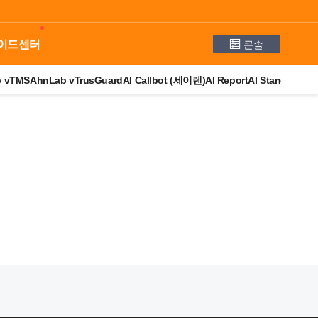
콘솔
이드센터
b vTMS
AhnLab vTrusGuard
AI Callbot (세이렌)
AI Report
AI StandBy
AI 