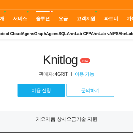
개
서비스
솔루션
요금
고객지원
파트너
가
otect Cloud
AgensGraph
AgensSQL
AhnLab CPP
AhnLab vAIPS
AhnLa
Knitlog
New
판매자: 4GRIT
ㅣ
이용 가능
이용 신청
문의하기
개요
제품 상세
요금
기술 지원