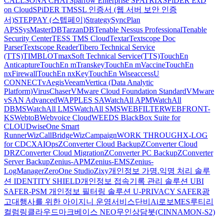
CALL
SONA CHAT
Sparrow Enterprise
SPATRIX
SPiDER ExD
on Cloud
SPiDER TM
SSL 인증서 (웹 서버 보안 인증
서)
STEPPAY (스텝페이)
Strategy
SyncPlan
APS
SysMasterDB
TarzanDB
Tenable Nessus Professional
Tenable
Security Center
TESS TMS Cloud
Textar
Textscope Doc
Parser
Textscope Reader
Tibero Technical Service
(TTS)
TIMBLO
TmaxSoft Technical Service(TTS)
TouchEn
Anticapture
TouchEn mTranskey
TouchEn mVaccine
TouchEn
nxFirewall
TouchEn nxKey
TouchEn Wiseaccess
U
CONNECT
vAegis
Veeam
Vertica (Data Analytic
Platform)
VirusChaser
VMware Cloud Foundation Standard
VMware
vSAN Advanced
WAPPLES SA
WatchAll APM
WatchAll
DBMS
WatchAll LMS
WatchAll SMS
WEBFILTER
WEBFRONT-
KS
WebtoB
Webvoice Cloud
WEEDS BlackBox Suite for
CLOUD
wiseOne Smart
Runner
WizCallBridge
WizCampaign
WORK THROUGH
X-LOG
for CDC
XAIOps
ZConverter Cloud Backup
ZConverter Cloud
DR
ZConverter Cloud Migration
ZConverter PC Backup
ZConverter
Server Backup
Zenius-APM
Zenius-EMS
Zenius-
LogManager
ZeroOne Studio
Zixy
개인정보 가명.익명 처리 솔루
션 IDENTITY SHIELD
개인정보 접속기록 관리 솔루션 UBI
SAFER-PSM
개인정보 필터링 솔루션 U-PRIVACY SAFER
광
고대행사를 위한 아이지니 운영서비스
단비Ai
로보MES
루티
리
컬럼
링클라우드
마크베이스 NEO
무인상담봇(CINNAMON-S2)