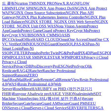
드 콜링
Ncurion TMS
NDX PRO
NewX.RAG
NFLOW
LBM
NFLOW SPH
NGINX App Protect DoS
NGINX App Protect
WAF
NGINX Open Source Subscription
NGINX Plus API
Gateway
NGINX Plus Kubernetes Ingress Controller
NGINX Plus
Load Balancer
NGINX STORE_NGINX OSS Web Server
NGINX
STORE_NGINX Unit OSS WAS
Nota Vision Agent
nProtect
AppGuard
nProtect GameGuard
nProtect KeyCrypt M
nProtect
KeyCrypt V
NUBISON
NX CMMS
OASIS
IPCC
Ocloud
OfficeHARD CLOUD
OmniOne Access
OmniOne CX
VC Verifier
OMNIOUS
ONEGuard
OpenSQL
PAS-KS
Pass-Ni
Smart Login
Pass-Ni
SSO
PCFILTER
Pentaho
PerfecTwin
PG&PrePaid
PIX4D
PlanESG
PO
DPM
POLESTAR SMS
POLESTAR WPM
PORTA
Privacy-i Cloud
Privacy-i Cloud
Service
PrivacyDB
ProDiscovery
ProESGNet
ProSync
Qlik
Replicate
RAG42
Rancher
Rancher Professional
Support
RansomZERO
SaaS
RealMail
RedCastle
RemoteCall
RemoteView
Resin Professional
4.0(WAS)
Resin Professional 4.0(Web
Server)
RoseMirrorHA
RUBIFY on PHD (개인건강기기
FHIR)
Runyour AI
safewiz pro
SAIGE VISION
salesinsight
SDT
Machine Vision
Sectigo SSL(웹서버 보안 인증서)
Secure
Bridge
SecureGate
SecureGuard AM
SecureGuard PM
SEEU
ON
Server-i Cloud
Server-i Cloud Service
SERVERFILTER
SGA