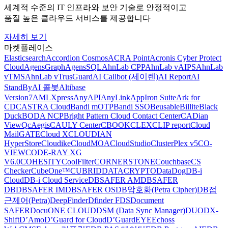
세계적 수준의 IT 인프라와 보안 기술로 안정적이고
품질 높은 클라우드 서비스를 제공합니다
자세히 보기
마켓플레이스
Elasticsearch
Accordion Cosmos
ACRA Point
Acronis Cyber Protect
Cloud
AgensGraph
AgensSQL
AhnLab CPP
AhnLab vAIPS
AhnLab
vTMS
AhnLab vTrusGuard
AI Callbot (세이렌)
AI Report
AI
StandBy
AI 콜봇
Altibase
Version7
AMLXpress
AnyAPI
AnyLink
AppIron Suite
Ark for
CDC
ASTRA Cloud
Bandi mOTP
Bandi SSO
Beusable
Billite
Black
Duck
BODA NCP
Bright Pattern Cloud Contact Center
CADian
ViewQ
cAegis
CAULY Center
CBOOK
CLEX
CLIP report
Cloud
MailGATE
Cloud X
CLOUDIAN
HyperStore
Cloudike
CloudMOA
CloudStudio
ClusterPlex v5
CO-
VIEW
CODE-RAY XG
V6.0
COHESITY
CoolFilter
CORNERSTONE
Couchbase
CS
Checker
CubeOne™
CUBRID
DATACRYPTO
DataDog
DB-i
Cloud
DB-i Cloud Service
DBSAFER AM
DBSAFER
DB
DBSAFER IM
DBSAFER OS
DB암호화(Petra Cipher)
DB접
근제어(Petra)
DeepFinder
Dfinder FDS
Document
SAFER
DocuONE CLOUD
DSM (Data Sync Manager)
DUO
DX-
Shift
D’Amo
D’Guard for Cloud
D’GuardEYE
Echoss