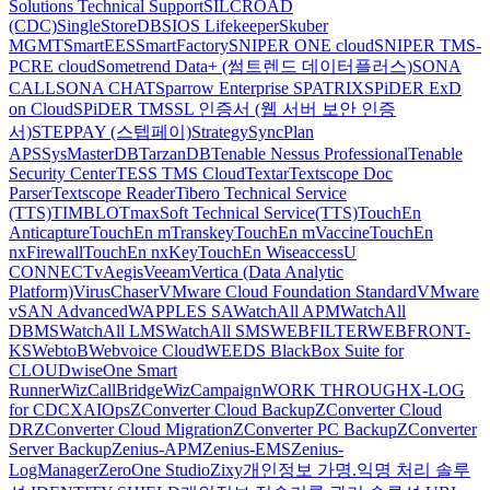
Solutions Technical Support
SILCROAD
(CDC)
SingleStoreDB
SIOS Lifekeeper
Skuber
MGMT
SmartEES
SmartFactory
SNIPER ONE cloud
SNIPER TMS-
PCRE cloud
Sometrend Data+ (썸트렌드 데이터플러스)
SONA
CALL
SONA CHAT
Sparrow Enterprise
SPATRIX
SPiDER ExD
on Cloud
SPiDER TM
SSL 인증서 (웹 서버 보안 인증
서)
STEPPAY (스텝페이)
Strategy
SyncPlan
APS
SysMasterDB
TarzanDB
Tenable Nessus Professional
Tenable
Security Center
TESS TMS Cloud
Textar
Textscope Doc
Parser
Textscope Reader
Tibero Technical Service
(TTS)
TIMBLO
TmaxSoft Technical Service(TTS)
TouchEn
Anticapture
TouchEn mTranskey
TouchEn mVaccine
TouchEn
nxFirewall
TouchEn nxKey
TouchEn Wiseaccess
U
CONNECT
vAegis
Veeam
Vertica (Data Analytic
Platform)
VirusChaser
VMware Cloud Foundation Standard
VMware
vSAN Advanced
WAPPLES SA
WatchAll APM
WatchAll
DBMS
WatchAll LMS
WatchAll SMS
WEBFILTER
WEBFRONT-
KS
WebtoB
Webvoice Cloud
WEEDS BlackBox Suite for
CLOUD
wiseOne Smart
Runner
WizCallBridge
WizCampaign
WORK THROUGH
X-LOG
for CDC
XAIOps
ZConverter Cloud Backup
ZConverter Cloud
DR
ZConverter Cloud Migration
ZConverter PC Backup
ZConverter
Server Backup
Zenius-APM
Zenius-EMS
Zenius-
LogManager
ZeroOne Studio
Zixy
개인정보 가명.익명 처리 솔루