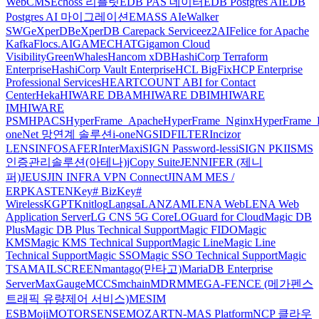
WebCMS
Echoss 리플릿
EDB PAS 데이터
EDB Postgres AI
EDB
Postgres AI 마이그레이션
EMASS AI
eWalker
SWG
eXperDB
eXperDB Carepack Service
ez2AI
Felice for Apache
Kafka
Flocs.AI
GAMECHAT
Gigamon Cloud
Visibility
GreenWhales
Hancom xDB
HashiCorp Terraform
Enterprise
HashiCorp Vault Enterprise
HCL BigFix
HCP Enterprise
Professional Services
HEARTCOUNT ABI for Contact
Center
Heka
HIWARE DBAM
HIWARE DBIM
HIWARE
IM
HIWARE
PSM
HPACS
HyperFrame_Apache
HyperFrame_Nginx
HyperFrame_
oneNet 망연계 솔루션
i-oneNGS
IDFILTER
Incizor
LENS
INFOSAFER
InterMax
iSIGN Password-less
iSIGN PKI
ISMS
인증관리솔루션(아테나)
jCopy Suite
JENNIFER (제니
퍼)
JEUS
JIN INFRA VPN Connect
JINAM MES /
ERP
KASTEN
Key# Biz
Key#
Wireless
KGPT
Knitlog
Langsa
LANZAM
LENA Web
LENA Web
Application Server
LG CNS 5G Core
LOGuard for Cloud
Magic DB
Plus
Magic DB Plus Technical Support
Magic FIDO
Magic
KMS
Magic KMS Technical Support
Magic Line
Magic Line
Technical Support
Magic SSO
Magic SSO Technical Support
Magic
TSA
MAILSCREEN
mantago(만타고)
MariaDB Enterprise
Server
MaxGauge
MCCS
mchain
MDRM
MEGA-FENCE (메가펜스
트래픽 유량제어 서비스)
MESIM
ESB
Moji
MOTORSENSE
MOZART
N-MAS Platform
NCP 클라우