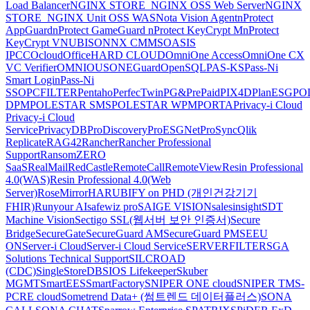
Load Balancer
NGINX STORE_NGINX OSS Web Server
NGINX
STORE_NGINX Unit OSS WAS
Nota Vision Agent
nProtect
AppGuard
nProtect GameGuard
nProtect KeyCrypt M
nProtect
KeyCrypt V
NUBISON
NX CMMS
OASIS
IPCC
Ocloud
OfficeHARD CLOUD
OmniOne Access
OmniOne CX
VC Verifier
OMNIOUS
ONEGuard
OpenSQL
PAS-KS
Pass-Ni
Smart Login
Pass-Ni
SSO
PCFILTER
Pentaho
PerfecTwin
PG&PrePaid
PIX4D
PlanESG
PO
DPM
POLESTAR SMS
POLESTAR WPM
PORTA
Privacy-i Cloud
Privacy-i Cloud
Service
PrivacyDB
ProDiscovery
ProESGNet
ProSync
Qlik
Replicate
RAG42
Rancher
Rancher Professional
Support
RansomZERO
SaaS
RealMail
RedCastle
RemoteCall
RemoteView
Resin Professional
4.0(WAS)
Resin Professional 4.0(Web
Server)
RoseMirrorHA
RUBIFY on PHD (개인건강기기
FHIR)
Runyour AI
safewiz pro
SAIGE VISION
salesinsight
SDT
Machine Vision
Sectigo SSL(웹서버 보안 인증서)
Secure
Bridge
SecureGate
SecureGuard AM
SecureGuard PM
SEEU
ON
Server-i Cloud
Server-i Cloud Service
SERVERFILTER
SGA
Solutions Technical Support
SILCROAD
(CDC)
SingleStoreDB
SIOS Lifekeeper
Skuber
MGMT
SmartEES
SmartFactory
SNIPER ONE cloud
SNIPER TMS-
PCRE cloud
Sometrend Data+ (썸트렌드 데이터플러스)
SONA