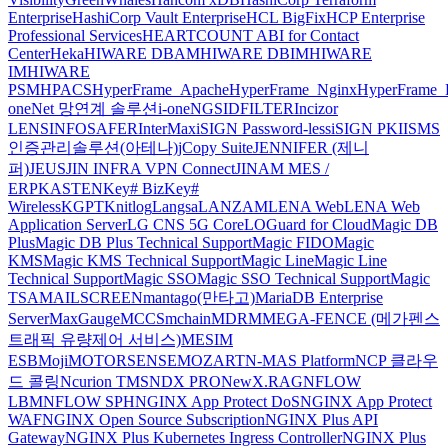
Enterprise
HashiCorp Vault Enterprise
HCL BigFix
HCP Enterprise
Professional Services
HEARTCOUNT ABI for Contact
Center
Heka
HIWARE DBAM
HIWARE DBIM
HIWARE
IM
HIWARE
PSM
HPACS
HyperFrame_Apache
HyperFrame_Nginx
HyperFrame_
oneNet 망연계 솔루션
i-oneNGS
IDFILTER
Incizor
LENS
INFOSAFER
InterMax
iSIGN Password-less
iSIGN PKI
ISMS
인증관리솔루션(아테나)
jCopy Suite
JENNIFER (제니
퍼)
JEUS
JIN INFRA VPN Connect
JINAM MES /
ERP
KASTEN
Key# Biz
Key#
Wireless
KGPT
Knitlog
Langsa
LANZAM
LENA Web
LENA Web
Application Server
LG CNS 5G Core
LOGuard for Cloud
Magic DB
Plus
Magic DB Plus Technical Support
Magic FIDO
Magic
KMS
Magic KMS Technical Support
Magic Line
Magic Line
Technical Support
Magic SSO
Magic SSO Technical Support
Magic
TSA
MAILSCREEN
mantago(만타고)
MariaDB Enterprise
Server
MaxGauge
MCCS
mchain
MDRM
MEGA-FENCE (메가펜스
트래픽 유량제어 서비스)
MESIM
ESB
Moji
MOTORSENSE
MOZART
N-MAS Platform
NCP 클라우
드 콜링
Ncurion TMS
NDX PRO
NewX.RAG
NFLOW
LBM
NFLOW SPH
NGINX App Protect DoS
NGINX App Protect
WAF
NGINX Open Source Subscription
NGINX Plus API
Gateway
NGINX Plus Kubernetes Ingress Controller
NGINX Plus