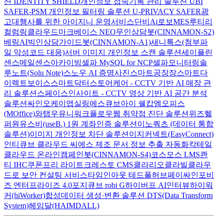
션 IDENTITY SHIELD
개인정보 접속기록 관리 솔루션 UBI
SAFER-PSM
개인정보 필터링 솔루션 U-PRIVACY SAFER
광
고대행사를 위한 아이지니 운영서비스
단비Ai
로보MES
루티
리
컬럼
링클라우드
마크베이스 NEO
무인상담봇(CINNAMON-S2)
베링AI
빅인
상담가이드봇(CINNAMON-A1)
새니톡스(첨부파
일 악성코드 대응)
서버 이미지 개인정보 스캔 솔루션
세이플린
센스메일
센스아카이빙
셀파 MySQL for NCP
셀파모니터링
솔
루노트(Solu Note)
스노우 AI 증명사진
스마트공장장
스마트다
이렉트보이스
스마트닥터
스토어케어 - CCTV 기반 AI 매장 관
리 솔루션
스페이스인사이트 - CCTV 영상 기반 AI 공간 분석
솔루션
싸인오케이
앱실링
에스큐브아이 쉘캅
엠오피스
(MOffice)
와탭
우유니
워크플로우
웹 취약점 진단 솔루션
위즈헬
퍼원
유스비(useB.) 1원 계좌인증 솔루션
이노쿼츠 (데이터 통합
솔루션)
이미지 개인정보 차단 솔루션
이지커넥트(EasyConnect)
인티큐브 클라우드 씨에스
제조 문서 정보 추출 자동화
칵테일
클라우드 온라인
캠페인봇(CINNAMON-S4)
코스모스 LMS
콴
티 IHC
쿠폰프리 라이트
크레스토 CMS
클라리오
클라빌
클라우
드로 보안 컨설팅 서비스
타임인아웃
테드폴허브
페이싸인
포비
즈 엔터프라이즈 4.0
포지큐브 robi G
하이버프 AI인터뷰
하이워
커(hiWorker)
합성데이터 생성·변환 솔루션 DTS(Data Transform
System)
헤임달(HAIMDALL)