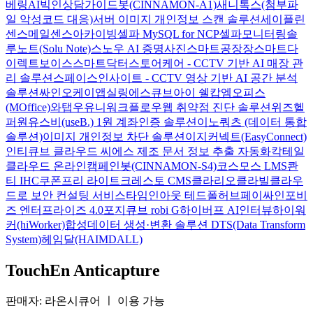
베링AI
빅인
상담가이드봇(CINNAMON-A1)
새니톡스(첨부파
일 악성코드 대응)
서버 이미지 개인정보 스캔 솔루션
세이플린
센스메일
센스아카이빙
셀파 MySQL for NCP
셀파모니터링
솔
루노트(Solu Note)
스노우 AI 증명사진
스마트공장장
스마트다
이렉트보이스
스마트닥터
스토어케어 - CCTV 기반 AI 매장 관
리 솔루션
스페이스인사이트 - CCTV 영상 기반 AI 공간 분석
솔루션
싸인오케이
앱실링
에스큐브아이 쉘캅
엠오피스
(MOffice)
와탭
우유니
워크플로우
웹 취약점 진단 솔루션
위즈헬
퍼원
유스비(useB.) 1원 계좌인증 솔루션
이노쿼츠 (데이터 통합
솔루션)
이미지 개인정보 차단 솔루션
이지커넥트(EasyConnect)
인티큐브 클라우드 씨에스
제조 문서 정보 추출 자동화
칵테일
클라우드 온라인
캠페인봇(CINNAMON-S4)
코스모스 LMS
콴
티 IHC
쿠폰프리 라이트
크레스토 CMS
클라리오
클라빌
클라우
드로 보안 컨설팅 서비스
타임인아웃
테드폴허브
페이싸인
포비
즈 엔터프라이즈 4.0
포지큐브 robi G
하이버프 AI인터뷰
하이워
커(hiWorker)
합성데이터 생성·변환 솔루션 DTS(Data Transform
System)
헤임달(HAIMDALL)
TouchEn Anticapture
판매자: 라온시큐어
ㅣ
이용 가능