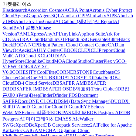
마켓플레이스
Elasticsearch
Accordion Cosmos
ACRA Point
Acronis Cyber Protect
Cloud
AgensGraph
AgensSQL
AhnLab CPP
AhnLab vAIPS
AhnLab
vTMS
AhnLab vTrusGuard
AI Callbot (세이렌)
AI Report
AI
StandBy
AI 콜봇
Altibase
Version7
AMLXpress
AnyAPI
AnyLink
AppIron Suite
Ark for
CDC
ASTRA Cloud
Bandi mOTP
Bandi SSO
Beusable
Billite
Black
Duck
BODA NCP
Bright Pattern Cloud Contact Center
CADian
ViewQ
cAegis
CAULY Center
CBOOK
CLEX
CLIP report
Cloud
MailGATE
Cloud X
CLOUDIAN
HyperStore
Cloudike
CloudMOA
CloudStudio
ClusterPlex v5
CO-
VIEW
CODE-RAY XG
V6.0
COHESITY
CoolFilter
CORNERSTONE
Couchbase
CS
Checker
CubeOne™
CUBRID
DATACRYPTO
DataDog
DB-i
Cloud
DB-i Cloud Service
DBSAFER AM
DBSAFER
DB
DBSAFER IM
DBSAFER OS
DB암호화(Petra Cipher)
DB접
근제어(Petra)
DeepFinder
Dfinder FDS
Document
SAFER
DocuONE CLOUD
DSM (Data Sync Manager)
DUO
DX-
Shift
D’Amo
D’Guard for Cloud
D’GuardEYE
Echoss
WebCMS
Echoss 리플릿
EDB PAS 데이터
EDB Postgres AI
EDB
Postgres AI 마이그레이션
EMASS AI
eWalker
SWG
eXperDB
eXperDB Carepack Service
ez2AI
Felice for Apache
Kafka
Flocs.AI
GAMECHAT
Gigamon Cloud
Visibility
GreenWhales
Hancom xDB
HashiCorp Terraform