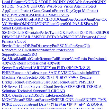
Load Balancer
NGINX STORE_NGINX OSS Web Server
NGINX
STORE_NGINX Unit OSS WAS
Nota Vision Agent
nProtect
AppGuard
nProtect GameGuard
nProtect KeyCrypt M
nProtect
KeyCrypt V
NUBISON
NX CMMS
OASIS
IPCC
Ocloud
OfficeHARD CLOUD
OmniOne Access
OmniOne CX
VC Verifier
OMNIOUS
ONEGuard
OpenSQL
PAS-KS
Pass-Ni
Smart Login
Pass-Ni
SSO
PCFILTER
Pentaho
PerfecTwin
PG&PrePaid
PIX4D
PlanESG
PO
DPM
POLESTAR SMS
POLESTAR WPM
PORTA
Privacy-i Cloud
Privacy-i Cloud
Service
PrivacyDB
ProDiscovery
ProESGNet
ProSync
Qlik
Replicate
RAG42
Rancher
Rancher Professional
Support
RansomZERO
SaaS
RealMail
RedCastle
RemoteCall
RemoteView
Resin Professional
4.0(WAS)
Resin Professional 4.0(Web
Server)
RoseMirrorHA
RUBIFY on PHD (개인건강기기
FHIR)
Runyour AI
safewiz pro
SAIGE VISION
salesinsight
SDT
Machine Vision
Sectigo SSL(웹서버 보안 인증서)
Secure
Bridge
SecureGate
SecureGuard AM
SecureGuard PM
SEEU
ON
Server-i Cloud
Server-i Cloud Service
SERVERFILTER
SGA
Solutions Technical Support
SILCROAD
(CDC)
SingleStoreDB
SIOS Lifekeeper
Skuber
MGMT
SmartEES
SmartFactory
SNIPER ONE cloud
SNIPER TMS-
PCRE cloud
Sometrend Data+ (썸트렌드 데이터플러스)
SONA