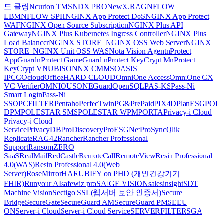
드 콜링
Ncurion TMS
NDX PRO
NewX.RAG
NFLOW
LBM
NFLOW SPH
NGINX App Protect DoS
NGINX App Protect
WAF
NGINX Open Source Subscription
NGINX Plus API
Gateway
NGINX Plus Kubernetes Ingress Controller
NGINX Plus
Load Balancer
NGINX STORE_NGINX OSS Web Server
NGINX
STORE_NGINX Unit OSS WAS
Nota Vision Agent
nProtect
AppGuard
nProtect GameGuard
nProtect KeyCrypt M
nProtect
KeyCrypt V
NUBISON
NX CMMS
OASIS
IPCC
Ocloud
OfficeHARD CLOUD
OmniOne Access
OmniOne CX
VC Verifier
OMNIOUS
ONEGuard
OpenSQL
PAS-KS
Pass-Ni
Smart Login
Pass-Ni
SSO
PCFILTER
Pentaho
PerfecTwin
PG&PrePaid
PIX4D
PlanESG
PO
DPM
POLESTAR SMS
POLESTAR WPM
PORTA
Privacy-i Cloud
Privacy-i Cloud
Service
PrivacyDB
ProDiscovery
ProESGNet
ProSync
Qlik
Replicate
RAG42
Rancher
Rancher Professional
Support
RansomZERO
SaaS
RealMail
RedCastle
RemoteCall
RemoteView
Resin Professional
4.0(WAS)
Resin Professional 4.0(Web
Server)
RoseMirrorHA
RUBIFY on PHD (개인건강기기
FHIR)
Runyour AI
safewiz pro
SAIGE VISION
salesinsight
SDT
Machine Vision
Sectigo SSL(웹서버 보안 인증서)
Secure
Bridge
SecureGate
SecureGuard AM
SecureGuard PM
SEEU
ON
Server-i Cloud
Server-i Cloud Service
SERVERFILTER
SGA