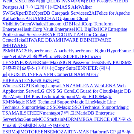
WebCMS
Echoss 리플릿
EDB PAS 데이터
EDB Postgres AI
EDB
Postgres AI 마이그레이션
EMASS AI
eWalker
SWG
eXperDB
eXperDB Carepack Service
ez2AI
Felice for Apache
Kafka
Flocs.AI
GAMECHAT
Gigamon Cloud
Visibility
GreenWhales
Hancom xDB
HashiCorp Terraform
Enterprise
HashiCorp Vault Enterprise
HCL BigFix
HCP Enterprise
Professional Services
HEARTCOUNT ABI for Contact
Center
Heka
HIWARE DBAM
HIWARE DBIM
HIWARE
IM
HIWARE
PSM
HPACS
HyperFrame_Apache
HyperFrame_Nginx
HyperFrame_
oneNet 망연계 솔루션
i-oneNGS
IDFILTER
Incizor
LENS
INFOSAFER
InterMax
iSIGN Password-less
iSIGN PKI
ISMS
인증관리솔루션(아테나)
jCopy Suite
JENNIFER (제니
퍼)
JEUS
JIN INFRA VPN Connect
JINAM MES /
ERP
KASTEN
Key# Biz
Key#
Wireless
KGPT
Knitlog
Langsa
LANZAM
LENA Web
LENA Web
Application Server
LG CNS 5G Core
LOGuard for Cloud
Magic DB
Plus
Magic DB Plus Technical Support
Magic FIDO
Magic
KMS
Magic KMS Technical Support
Magic Line
Magic Line
Technical Support
Magic SSO
Magic SSO Technical Support
Magic
TSA
MAILSCREEN
mantago(만타고)
MariaDB Enterprise
Server
MaxGauge
MCCS
mchain
MDRM
MEGA-FENCE (메가펜스
트래픽 유량제어 서비스)
MESIM
ESB
Moji
MOTORSENSE
MOZART
N-MAS Platform
NCP 클라우