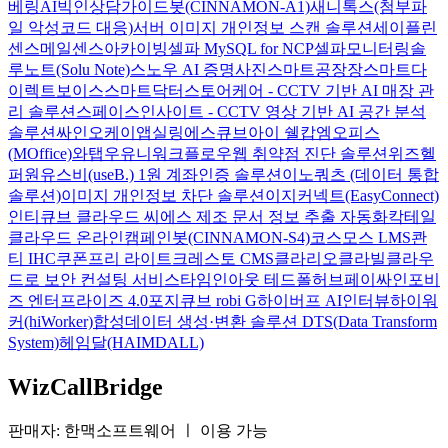
베링AI
빅인
상담가이드봇(CINNAMON-A1)
새니톡스(첨부파
일 악성코드 대응)
서버 이미지 개인정보 스캔 솔루션
세이플린
센스메일
센스아카이빙
셀파 MySQL for NCP
셀파모니터링
솔
루노트(Solu Note)
스노우 AI 증명사진
스마트공장장
스마트다
이렉트보이스
스마트닥터
스토어케어 - CCTV 기반 AI 매장 관
리 솔루션
스페이스인사이트 - CCTV 영상 기반 AI 공간 분석
솔루션
싸인오케이
앱실링
에스큐브아이 쉘캅
엠오피스
(MOffice)
와탭
우유니
워크플로우
웹 취약점 진단 솔루션
위즈헬
퍼원
유스비(useB.) 1원 계좌인증 솔루션
이노쿼츠 (데이터 통합
솔루션)
이미지 개인정보 차단 솔루션
이지커넥트(EasyConnect)
인티큐브 클라우드 씨에스
제조 문서 정보 추출 자동화
칵테일
클라우드 온라인
캠페인봇(CINNAMON-S4)
코스모스 LMS
콴
티 IHC
쿠폰프리 라이트
크레스토 CMS
클라리오
클라빌
클라우
드로 보안 컨설팅 서비스
타임인아웃
테드폴허브
페이싸인
포비
즈 엔터프라이즈 4.0
포지큐브 robi G
하이버프 AI인터뷰
하이워
커(hiWorker)
합성데이터 생성·변환 솔루션 DTS(Data Transform
System)
헤임달(HAIMDALL)
WizCallBridge
판매자: 한맥소프트웨어
ㅣ
이용 가능