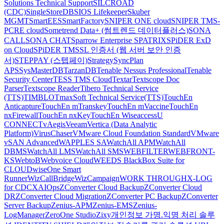
Solutions Technical Support
SILCROAD
(CDC)
SingleStoreDB
SIOS Lifekeeper
Skuber
MGMT
SmartEES
SmartFactory
SNIPER ONE cloud
SNIPER TMS-
PCRE cloud
Sometrend Data+ (썸트렌드 데이터플러스)
SONA
CALL
SONA CHAT
Sparrow Enterprise
SPATRIX
SPiDER ExD
on Cloud
SPiDER TM
SSL 인증서 (웹 서버 보안 인증
서)
STEPPAY (스텝페이)
Strategy
SyncPlan
APS
SysMasterDB
TarzanDB
Tenable Nessus Professional
Tenable
Security Center
TESS TMS Cloud
Textar
Textscope Doc
Parser
Textscope Reader
Tibero Technical Service
(TTS)
TIMBLO
TmaxSoft Technical Service(TTS)
TouchEn
Anticapture
TouchEn mTranskey
TouchEn mVaccine
TouchEn
nxFirewall
TouchEn nxKey
TouchEn Wiseaccess
U
CONNECT
vAegis
Veeam
Vertica (Data Analytic
Platform)
VirusChaser
VMware Cloud Foundation Standard
VMware
vSAN Advanced
WAPPLES SA
WatchAll APM
WatchAll
DBMS
WatchAll LMS
WatchAll SMS
WEBFILTER
WEBFRONT-
KS
WebtoB
Webvoice Cloud
WEEDS BlackBox Suite for
CLOUD
wiseOne Smart
Runner
WizCallBridge
WizCampaign
WORK THROUGH
X-LOG
for CDC
XAIOps
ZConverter Cloud Backup
ZConverter Cloud
DR
ZConverter Cloud Migration
ZConverter PC Backup
ZConverter
Server Backup
Zenius-APM
Zenius-EMS
Zenius-
LogManager
ZeroOne Studio
Zixy
개인정보 가명.익명 처리 솔루