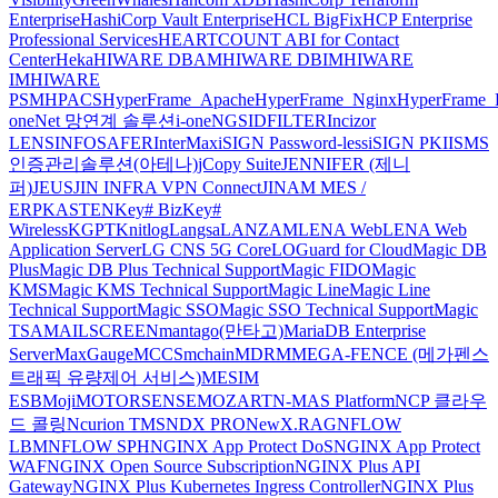
Enterprise
HashiCorp Vault Enterprise
HCL BigFix
HCP Enterprise
Professional Services
HEARTCOUNT ABI for Contact
Center
Heka
HIWARE DBAM
HIWARE DBIM
HIWARE
IM
HIWARE
PSM
HPACS
HyperFrame_Apache
HyperFrame_Nginx
HyperFrame_
oneNet 망연계 솔루션
i-oneNGS
IDFILTER
Incizor
LENS
INFOSAFER
InterMax
iSIGN Password-less
iSIGN PKI
ISMS
인증관리솔루션(아테나)
jCopy Suite
JENNIFER (제니
퍼)
JEUS
JIN INFRA VPN Connect
JINAM MES /
ERP
KASTEN
Key# Biz
Key#
Wireless
KGPT
Knitlog
Langsa
LANZAM
LENA Web
LENA Web
Application Server
LG CNS 5G Core
LOGuard for Cloud
Magic DB
Plus
Magic DB Plus Technical Support
Magic FIDO
Magic
KMS
Magic KMS Technical Support
Magic Line
Magic Line
Technical Support
Magic SSO
Magic SSO Technical Support
Magic
TSA
MAILSCREEN
mantago(만타고)
MariaDB Enterprise
Server
MaxGauge
MCCS
mchain
MDRM
MEGA-FENCE (메가펜스
트래픽 유량제어 서비스)
MESIM
ESB
Moji
MOTORSENSE
MOZART
N-MAS Platform
NCP 클라우
드 콜링
Ncurion TMS
NDX PRO
NewX.RAG
NFLOW
LBM
NFLOW SPH
NGINX App Protect DoS
NGINX App Protect
WAF
NGINX Open Source Subscription
NGINX Plus API
Gateway
NGINX Plus Kubernetes Ingress Controller
NGINX Plus