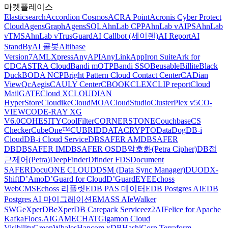
마켓플레이스
Elasticsearch
Accordion Cosmos
ACRA Point
Acronis Cyber Protect
Cloud
AgensGraph
AgensSQL
AhnLab CPP
AhnLab vAIPS
AhnLab
vTMS
AhnLab vTrusGuard
AI Callbot (세이렌)
AI Report
AI
StandBy
AI 콜봇
Altibase
Version7
AMLXpress
AnyAPI
AnyLink
AppIron Suite
Ark for
CDC
ASTRA Cloud
Bandi mOTP
Bandi SSO
Beusable
Billite
Black
Duck
BODA NCP
Bright Pattern Cloud Contact Center
CADian
ViewQ
cAegis
CAULY Center
CBOOK
CLEX
CLIP report
Cloud
MailGATE
Cloud X
CLOUDIAN
HyperStore
Cloudike
CloudMOA
CloudStudio
ClusterPlex v5
CO-
VIEW
CODE-RAY XG
V6.0
COHESITY
CoolFilter
CORNERSTONE
Couchbase
CS
Checker
CubeOne™
CUBRID
DATACRYPTO
DataDog
DB-i
Cloud
DB-i Cloud Service
DBSAFER AM
DBSAFER
DB
DBSAFER IM
DBSAFER OS
DB암호화(Petra Cipher)
DB접
근제어(Petra)
DeepFinder
Dfinder FDS
Document
SAFER
DocuONE CLOUD
DSM (Data Sync Manager)
DUO
DX-
Shift
D’Amo
D’Guard for Cloud
D’GuardEYE
Echoss
WebCMS
Echoss 리플릿
EDB PAS 데이터
EDB Postgres AI
EDB
Postgres AI 마이그레이션
EMASS AI
eWalker
SWG
eXperDB
eXperDB Carepack Service
ez2AI
Felice for Apache
Kafka
Flocs.AI
GAMECHAT
Gigamon Cloud
Visibility
GreenWhales
Hancom xDB
HashiCorp Terraform