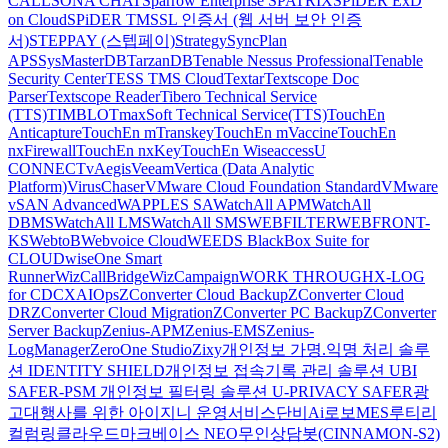
CALL
SONA CHAT
Sparrow Enterprise
SPATRIX
SPiDER ExD
on Cloud
SPiDER TM
SSL 인증서 (웹 서버 보안 인증
서)
STEPPAY (스텝페이)
Strategy
SyncPlan
APS
SysMasterDB
TarzanDB
Tenable Nessus Professional
Tenable
Security Center
TESS TMS Cloud
Textar
Textscope Doc
Parser
Textscope Reader
Tibero Technical Service
(TTS)
TIMBLO
TmaxSoft Technical Service(TTS)
TouchEn
Anticapture
TouchEn mTranskey
TouchEn mVaccine
TouchEn
nxFirewall
TouchEn nxKey
TouchEn Wiseaccess
U
CONNECT
vAegis
Veeam
Vertica (Data Analytic
Platform)
VirusChaser
VMware Cloud Foundation Standard
VMware
vSAN Advanced
WAPPLES SA
WatchAll APM
WatchAll
DBMS
WatchAll LMS
WatchAll SMS
WEBFILTER
WEBFRONT-
KS
WebtoB
Webvoice Cloud
WEEDS BlackBox Suite for
CLOUD
wiseOne Smart
Runner
WizCallBridge
WizCampaign
WORK THROUGH
X-LOG
for CDC
XAIOps
ZConverter Cloud Backup
ZConverter Cloud
DR
ZConverter Cloud Migration
ZConverter PC Backup
ZConverter
Server Backup
Zenius-APM
Zenius-EMS
Zenius-
LogManager
ZeroOne Studio
Zixy
개인정보 가명.익명 처리 솔루
션 IDENTITY SHIELD
개인정보 접속기록 관리 솔루션 UBI
SAFER-PSM
개인정보 필터링 솔루션 U-PRIVACY SAFER
광
고대행사를 위한 아이지니 운영서비스
단비Ai
로보MES
루티
리
컬럼
링클라우드
마크베이스 NEO
무인상담봇(CINNAMON-S2)