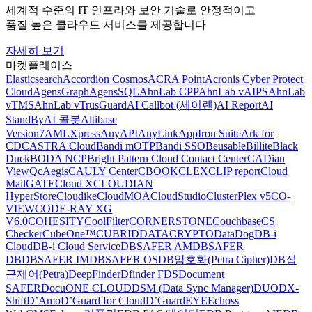
세계적 수준의 IT 인프라와 보안 기술로 안정적이고
품질 높은 클라우드 서비스를 제공합니다
자세히 보기
마켓플레이스
Elasticsearch
Accordion Cosmos
ACRA Point
Acronis Cyber Protect
Cloud
AgensGraph
AgensSQL
AhnLab CPP
AhnLab vAIPS
AhnLab
vTMS
AhnLab vTrusGuard
AI Callbot (세이렌)
AI Report
AI
StandBy
AI 콜봇
Altibase
Version7
AMLXpress
AnyAPI
AnyLink
AppIron Suite
Ark for
CDC
ASTRA Cloud
Bandi mOTP
Bandi SSO
Beusable
Billite
Black
Duck
BODA NCP
Bright Pattern Cloud Contact Center
CADian
ViewQ
cAegis
CAULY Center
CBOOK
CLEX
CLIP report
Cloud
MailGATE
Cloud X
CLOUDIAN
HyperStore
Cloudike
CloudMOA
CloudStudio
ClusterPlex v5
CO-
VIEW
CODE-RAY XG
V6.0
COHESITY
CoolFilter
CORNERSTONE
Couchbase
CS
Checker
CubeOne™
CUBRID
DATACRYPTO
DataDog
DB-i
Cloud
DB-i Cloud Service
DBSAFER AM
DBSAFER
DB
DBSAFER IM
DBSAFER OS
DB암호화(Petra Cipher)
DB접
근제어(Petra)
DeepFinder
Dfinder FDS
Document
SAFER
DocuONE CLOUD
DSM (Data Sync Manager)
DUO
DX-
Shift
D’Amo
D’Guard for Cloud
D’GuardEYE
Echoss