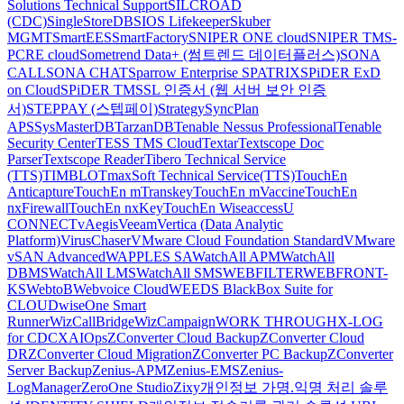
Solutions Technical Support
SILCROAD
(CDC)
SingleStoreDB
SIOS Lifekeeper
Skuber
MGMT
SmartEES
SmartFactory
SNIPER ONE cloud
SNIPER TMS-
PCRE cloud
Sometrend Data+ (썸트렌드 데이터플러스)
SONA
CALL
SONA CHAT
Sparrow Enterprise
SPATRIX
SPiDER ExD
on Cloud
SPiDER TM
SSL 인증서 (웹 서버 보안 인증
서)
STEPPAY (스텝페이)
Strategy
SyncPlan
APS
SysMasterDB
TarzanDB
Tenable Nessus Professional
Tenable
Security Center
TESS TMS Cloud
Textar
Textscope Doc
Parser
Textscope Reader
Tibero Technical Service
(TTS)
TIMBLO
TmaxSoft Technical Service(TTS)
TouchEn
Anticapture
TouchEn mTranskey
TouchEn mVaccine
TouchEn
nxFirewall
TouchEn nxKey
TouchEn Wiseaccess
U
CONNECT
vAegis
Veeam
Vertica (Data Analytic
Platform)
VirusChaser
VMware Cloud Foundation Standard
VMware
vSAN Advanced
WAPPLES SA
WatchAll APM
WatchAll
DBMS
WatchAll LMS
WatchAll SMS
WEBFILTER
WEBFRONT-
KS
WebtoB
Webvoice Cloud
WEEDS BlackBox Suite for
CLOUD
wiseOne Smart
Runner
WizCallBridge
WizCampaign
WORK THROUGH
X-LOG
for CDC
XAIOps
ZConverter Cloud Backup
ZConverter Cloud
DR
ZConverter Cloud Migration
ZConverter PC Backup
ZConverter
Server Backup
Zenius-APM
Zenius-EMS
Zenius-
LogManager
ZeroOne Studio
Zixy
개인정보 가명.익명 처리 솔루