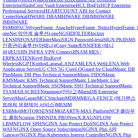
Enterprise
HashiCorp Vault Enterprise
HCL BigFix
HCP Enterprise
Professional Services
HEARTCOUNT ABI for Contact
Center
Heka
HIWARE DBAM
HIWARE DBIM
HIWARE
IM
HIWARE
PSM
HPACS
HyperFrame_Apache
HyperFrame_Nginx
HyperFrame_
oneNet 망연계 솔루션
i-oneNGS
IDFILTER
Incizor
LENS
INFOSAFER
InterMax
iSIGN Password-less
iSIGN PKI
ISMS
인증관리솔루션(아테나)
jCopy Suite
JENNIFER (제니
퍼)
JEUS
JIN INFRA VPN Connect
JINAM MES /
ERP
KASTEN
Key# Biz
Key#
Wireless
KGPT
Knitlog
Langsa
LANZAM
LENA Web
LENA Web
Application Server
LG CNS 5G Core
LOGuard for Cloud
Magic DB
Plus
Magic DB Plus Technical Support
Magic FIDO
Magic
KMS
Magic KMS Technical Support
Magic Line
Magic Line
Technical Support
Magic SSO
Magic SSO Technical Support
Magic
TSA
MAILSCREEN
mantago(만타고)
MariaDB Enterprise
Server
MaxGauge
MCCS
mchain
MDRM
MEGA-FENCE (메가펜스
트래픽 유량제어 서비스)
MESIM
ESB
Moji
MOTORSENSE
MOZART
N-MAS Platform
NCP 클라우
드 콜링
Ncurion TMS
NDX PRO
NewX.RAG
NFLOW
LBM
NFLOW SPH
NGINX App Protect DoS
NGINX App Protect
WAF
NGINX Open Source Subscription
NGINX Plus API
Gateway
NGINX Plus Kubernetes Ingress Controller
NGINX Plus