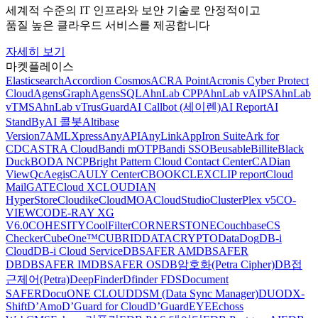
세계적 수준의 IT 인프라와 보안 기술로 안정적이고
품질 높은 클라우드 서비스를 제공합니다
자세히 보기
마켓플레이스
Elasticsearch
Accordion Cosmos
ACRA Point
Acronis Cyber Protect
Cloud
AgensGraph
AgensSQL
AhnLab CPP
AhnLab vAIPS
AhnLab
vTMS
AhnLab vTrusGuard
AI Callbot (세이렌)
AI Report
AI
StandBy
AI 콜봇
Altibase
Version7
AMLXpress
AnyAPI
AnyLink
AppIron Suite
Ark for
CDC
ASTRA Cloud
Bandi mOTP
Bandi SSO
Beusable
Billite
Black
Duck
BODA NCP
Bright Pattern Cloud Contact Center
CADian
ViewQ
cAegis
CAULY Center
CBOOK
CLEX
CLIP report
Cloud
MailGATE
Cloud X
CLOUDIAN
HyperStore
Cloudike
CloudMOA
CloudStudio
ClusterPlex v5
CO-
VIEW
CODE-RAY XG
V6.0
COHESITY
CoolFilter
CORNERSTONE
Couchbase
CS
Checker
CubeOne™
CUBRID
DATACRYPTO
DataDog
DB-i
Cloud
DB-i Cloud Service
DBSAFER AM
DBSAFER
DB
DBSAFER IM
DBSAFER OS
DB암호화(Petra Cipher)
DB접
근제어(Petra)
DeepFinder
Dfinder FDS
Document
SAFER
DocuONE CLOUD
DSM (Data Sync Manager)
DUO
DX-
Shift
D’Amo
D’Guard for Cloud
D’GuardEYE
Echoss