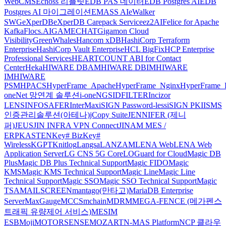
WebCMS
Echoss 리플릿
EDB PAS 데이터
EDB Postgres AI
EDB
Postgres AI 마이그레이션
EMASS AI
eWalker
SWG
eXperDB
eXperDB Carepack Service
ez2AI
Felice for Apache
Kafka
Flocs.AI
GAMECHAT
Gigamon Cloud
Visibility
GreenWhales
Hancom xDB
HashiCorp Terraform
Enterprise
HashiCorp Vault Enterprise
HCL BigFix
HCP Enterprise
Professional Services
HEARTCOUNT ABI for Contact
Center
Heka
HIWARE DBAM
HIWARE DBIM
HIWARE
IM
HIWARE
PSM
HPACS
HyperFrame_Apache
HyperFrame_Nginx
HyperFrame_
oneNet 망연계 솔루션
i-oneNGS
IDFILTER
Incizor
LENS
INFOSAFER
InterMax
iSIGN Password-less
iSIGN PKI
ISMS
인증관리솔루션(아테나)
jCopy Suite
JENNIFER (제니
퍼)
JEUS
JIN INFRA VPN Connect
JINAM MES /
ERP
KASTEN
Key# Biz
Key#
Wireless
KGPT
Knitlog
Langsa
LANZAM
LENA Web
LENA Web
Application Server
LG CNS 5G Core
LOGuard for Cloud
Magic DB
Plus
Magic DB Plus Technical Support
Magic FIDO
Magic
KMS
Magic KMS Technical Support
Magic Line
Magic Line
Technical Support
Magic SSO
Magic SSO Technical Support
Magic
TSA
MAILSCREEN
mantago(만타고)
MariaDB Enterprise
Server
MaxGauge
MCCS
mchain
MDRM
MEGA-FENCE (메가펜스
트래픽 유량제어 서비스)
MESIM
ESB
Moji
MOTORSENSE
MOZART
N-MAS Platform
NCP 클라우