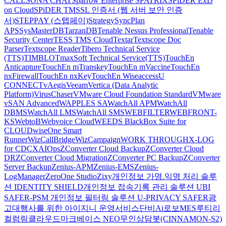
CALL
SONA CHAT
Sparrow Enterprise
SPATRIX
SPiDER ExD
on Cloud
SPiDER TM
SSL 인증서 (웹 서버 보안 인증
서)
STEPPAY (스텝페이)
Strategy
SyncPlan
APS
SysMasterDB
TarzanDB
Tenable Nessus Professional
Tenable
Security Center
TESS TMS Cloud
Textar
Textscope Doc
Parser
Textscope Reader
Tibero Technical Service
(TTS)
TIMBLO
TmaxSoft Technical Service(TTS)
TouchEn
Anticapture
TouchEn mTranskey
TouchEn mVaccine
TouchEn
nxFirewall
TouchEn nxKey
TouchEn Wiseaccess
U
CONNECT
vAegis
Veeam
Vertica (Data Analytic
Platform)
VirusChaser
VMware Cloud Foundation Standard
VMware
vSAN Advanced
WAPPLES SA
WatchAll APM
WatchAll
DBMS
WatchAll LMS
WatchAll SMS
WEBFILTER
WEBFRONT-
KS
WebtoB
Webvoice Cloud
WEEDS BlackBox Suite for
CLOUD
wiseOne Smart
Runner
WizCallBridge
WizCampaign
WORK THROUGH
X-LOG
for CDC
XAIOps
ZConverter Cloud Backup
ZConverter Cloud
DR
ZConverter Cloud Migration
ZConverter PC Backup
ZConverter
Server Backup
Zenius-APM
Zenius-EMS
Zenius-
LogManager
ZeroOne Studio
Zixy
개인정보 가명.익명 처리 솔루
션 IDENTITY SHIELD
개인정보 접속기록 관리 솔루션 UBI
SAFER-PSM
개인정보 필터링 솔루션 U-PRIVACY SAFER
광
고대행사를 위한 아이지니 운영서비스
단비Ai
로보MES
루티
리
컬럼
링클라우드
마크베이스 NEO
무인상담봇(CINNAMON-S2)