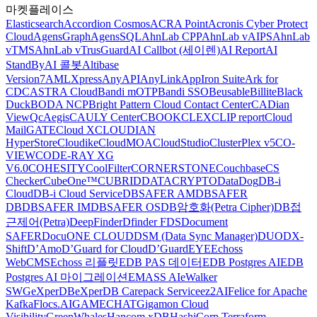
마켓플레이스
Elasticsearch
Accordion Cosmos
ACRA Point
Acronis Cyber Protect
Cloud
AgensGraph
AgensSQL
AhnLab CPP
AhnLab vAIPS
AhnLab
vTMS
AhnLab vTrusGuard
AI Callbot (세이렌)
AI Report
AI
StandBy
AI 콜봇
Altibase
Version7
AMLXpress
AnyAPI
AnyLink
AppIron Suite
Ark for
CDC
ASTRA Cloud
Bandi mOTP
Bandi SSO
Beusable
Billite
Black
Duck
BODA NCP
Bright Pattern Cloud Contact Center
CADian
ViewQ
cAegis
CAULY Center
CBOOK
CLEX
CLIP report
Cloud
MailGATE
Cloud X
CLOUDIAN
HyperStore
Cloudike
CloudMOA
CloudStudio
ClusterPlex v5
CO-
VIEW
CODE-RAY XG
V6.0
COHESITY
CoolFilter
CORNERSTONE
Couchbase
CS
Checker
CubeOne™
CUBRID
DATACRYPTO
DataDog
DB-i
Cloud
DB-i Cloud Service
DBSAFER AM
DBSAFER
DB
DBSAFER IM
DBSAFER OS
DB암호화(Petra Cipher)
DB접
근제어(Petra)
DeepFinder
Dfinder FDS
Document
SAFER
DocuONE CLOUD
DSM (Data Sync Manager)
DUO
DX-
Shift
D’Amo
D’Guard for Cloud
D’GuardEYE
Echoss
WebCMS
Echoss 리플릿
EDB PAS 데이터
EDB Postgres AI
EDB
Postgres AI 마이그레이션
EMASS AI
eWalker
SWG
eXperDB
eXperDB Carepack Service
ez2AI
Felice for Apache
Kafka
Flocs.AI
GAMECHAT
Gigamon Cloud
Visibility
GreenWhales
Hancom xDB
HashiCorp Terraform