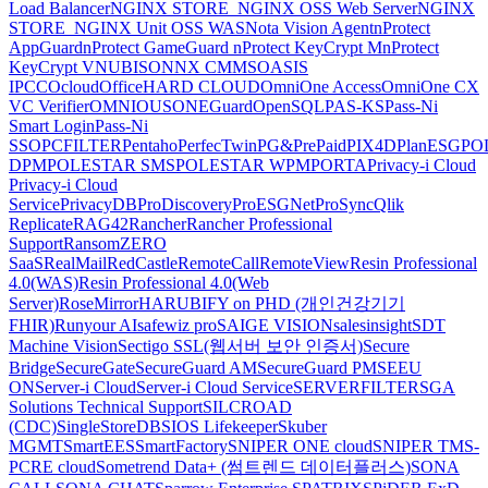
Load Balancer
NGINX STORE_NGINX OSS Web Server
NGINX
STORE_NGINX Unit OSS WAS
Nota Vision Agent
nProtect
AppGuard
nProtect GameGuard
nProtect KeyCrypt M
nProtect
KeyCrypt V
NUBISON
NX CMMS
OASIS
IPCC
Ocloud
OfficeHARD CLOUD
OmniOne Access
OmniOne CX
VC Verifier
OMNIOUS
ONEGuard
OpenSQL
PAS-KS
Pass-Ni
Smart Login
Pass-Ni
SSO
PCFILTER
Pentaho
PerfecTwin
PG&PrePaid
PIX4D
PlanESG
PO
DPM
POLESTAR SMS
POLESTAR WPM
PORTA
Privacy-i Cloud
Privacy-i Cloud
Service
PrivacyDB
ProDiscovery
ProESGNet
ProSync
Qlik
Replicate
RAG42
Rancher
Rancher Professional
Support
RansomZERO
SaaS
RealMail
RedCastle
RemoteCall
RemoteView
Resin Professional
4.0(WAS)
Resin Professional 4.0(Web
Server)
RoseMirrorHA
RUBIFY on PHD (개인건강기기
FHIR)
Runyour AI
safewiz pro
SAIGE VISION
salesinsight
SDT
Machine Vision
Sectigo SSL(웹서버 보안 인증서)
Secure
Bridge
SecureGate
SecureGuard AM
SecureGuard PM
SEEU
ON
Server-i Cloud
Server-i Cloud Service
SERVERFILTER
SGA
Solutions Technical Support
SILCROAD
(CDC)
SingleStoreDB
SIOS Lifekeeper
Skuber
MGMT
SmartEES
SmartFactory
SNIPER ONE cloud
SNIPER TMS-
PCRE cloud
Sometrend Data+ (썸트렌드 데이터플러스)
SONA