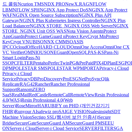
드 콜링
Ncurion TMS
NDX PRO
NewX.RAG
NFLOW
LBM
NFLOW SPH
NGINX App Protect DoS
NGINX App Protect
WAF
NGINX Open Source Subscription
NGINX Plus API
Gateway
NGINX Plus Kubernetes Ingress Controller
NGINX Plus
Load Balancer
NGINX STORE_NGINX OSS Web Server
NGINX
STORE_NGINX Unit OSS WAS
Nota Vision Agent
nProtect
AppGuard
nProtect GameGuard
nProtect KeyCrypt M
nProtect
KeyCrypt V
NUBISON
NX CMMS
OASIS
IPCC
Ocloud
OfficeHARD CLOUD
OmniOne Access
OmniOne CX
VC Verifier
OMNIOUS
ONEGuard
OpenSQL
PAS-KS
Pass-Ni
Smart Login
Pass-Ni
SSO
PCFILTER
Pentaho
PerfecTwin
PG&PrePaid
PIX4D
PlanESG
PO
DPM
POLESTAR SMS
POLESTAR WPM
PORTA
Privacy-i Cloud
Privacy-i Cloud
Service
PrivacyDB
ProDiscovery
ProESGNet
ProSync
Qlik
Replicate
RAG42
Rancher
Rancher Professional
Support
RansomZERO
SaaS
RealMail
RedCastle
RemoteCall
RemoteView
Resin Professional
4.0(WAS)
Resin Professional 4.0(Web
Server)
RoseMirrorHA
RUBIFY on PHD (개인건강기기
FHIR)
Runyour AI
safewiz pro
SAIGE VISION
salesinsight
SDT
Machine Vision
Sectigo SSL(웹서버 보안 인증서)
Secure
Bridge
SecureGate
SecureGuard AM
SecureGuard PM
SEEU
ON
Server-i Cloud
Server-i Cloud Service
SERVERFILTER
SGA