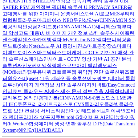
션 IDENTITY SHIELD
개인정보 접속기록 관리 솔루션 UBI
SAFER-PSM
개인정보 필터링 솔루션 U-PRIVACY SAFER
광
고대행사를 위한 아이지니 운영서비스
단비Ai
로보MES
루티
리
컬럼
링클라우드
마크베이스 NEO
무인상담봇(CINNAMON-S2)
베링AI
빅인
상담가이드봇(CINNAMON-A1)
새니톡스(첨부파
일 악성코드 대응)
서버 이미지 개인정보 스캔 솔루션
세이플린
센스메일
센스아카이빙
셀파 MySQL for NCP
셀파모니터링
솔
루노트(Solu Note)
스노우 AI 증명사진
스마트공장장
스마트다
이렉트보이스
스마트닥터
스토어케어 - CCTV 기반 AI 매장 관
리 솔루션
스페이스인사이트 - CCTV 영상 기반 AI 공간 분석
솔루션
싸인오케이
앱실링
에스큐브아이 쉘캅
엠오피스
(MOffice)
와탭
우유니
워크플로우
웹 취약점 진단 솔루션
위즈헬
퍼원
유스비(useB.) 1원 계좌인증 솔루션
이노쿼츠 (데이터 통합
솔루션)
이미지 개인정보 차단 솔루션
이지커넥트(EasyConnect)
인티큐브 클라우드 씨에스
제조 문서 정보 추출 자동화
칵테일
클라우드 온라인
캠페인봇(CINNAMON-S4)
코스모스 LMS
콴
티 IHC
쿠폰프리 라이트
크레스토 CMS
클라리오
클라빌
클라우
드로 보안 컨설팅 서비스
타임인아웃
테드폴허브
페이싸인
포비
즈 엔터프라이즈 4.0
포지큐브 robi G
하이버프 AI인터뷰
하이워
커(hiWorker)
합성데이터 생성·변환 솔루션 DTS(Data Transform
System)
헤임달(HAIMDALL)