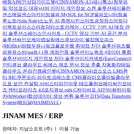
베링AI
빅인
상담가이드봇(CINNAMON-A1)
새니톡스(첨부파
일 악성코드 대응)
서버 이미지 개인정보 스캔 솔루션
세이플린
센스메일
센스아카이빙
셀파 MySQL for NCP
셀파모니터링
솔
루노트(Solu Note)
스노우 AI 증명사진
스마트공장장
스마트다
이렉트보이스
스마트닥터
스토어케어 - CCTV 기반 AI 매장 관
리 솔루션
스페이스인사이트 - CCTV 영상 기반 AI 공간 분석
솔루션
싸인오케이
앱실링
에스큐브아이 쉘캅
엠오피스
(MOffice)
와탭
우유니
워크플로우
웹 취약점 진단 솔루션
위즈헬
퍼원
유스비(useB.) 1원 계좌인증 솔루션
이노쿼츠 (데이터 통합
솔루션)
이미지 개인정보 차단 솔루션
이지커넥트(EasyConnect)
인티큐브 클라우드 씨에스
제조 문서 정보 추출 자동화
칵테일
클라우드 온라인
캠페인봇(CINNAMON-S4)
코스모스 LMS
콴
티 IHC
쿠폰프리 라이트
크레스토 CMS
클라리오
클라빌
클라우
드로 보안 컨설팅 서비스
타임인아웃
테드폴허브
페이싸인
포비
즈 엔터프라이즈 4.0
포지큐브 robi G
하이버프 AI인터뷰
하이워
커(hiWorker)
합성데이터 생성·변환 솔루션 DTS(Data Transform
System)
헤임달(HAIMDALL)
JINAM MES / ERP
판매자: 지남소프트 (주)
ㅣ
이용 가능