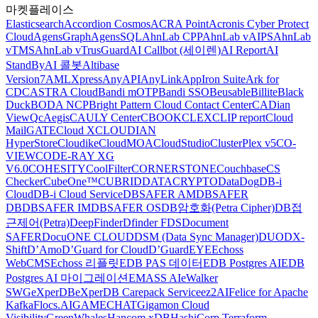
마켓플레이스
Elasticsearch
Accordion Cosmos
ACRA Point
Acronis Cyber Protect
Cloud
AgensGraph
AgensSQL
AhnLab CPP
AhnLab vAIPS
AhnLab
vTMS
AhnLab vTrusGuard
AI Callbot (세이렌)
AI Report
AI
StandBy
AI 콜봇
Altibase
Version7
AMLXpress
AnyAPI
AnyLink
AppIron Suite
Ark for
CDC
ASTRA Cloud
Bandi mOTP
Bandi SSO
Beusable
Billite
Black
Duck
BODA NCP
Bright Pattern Cloud Contact Center
CADian
ViewQ
cAegis
CAULY Center
CBOOK
CLEX
CLIP report
Cloud
MailGATE
Cloud X
CLOUDIAN
HyperStore
Cloudike
CloudMOA
CloudStudio
ClusterPlex v5
CO-
VIEW
CODE-RAY XG
V6.0
COHESITY
CoolFilter
CORNERSTONE
Couchbase
CS
Checker
CubeOne™
CUBRID
DATACRYPTO
DataDog
DB-i
Cloud
DB-i Cloud Service
DBSAFER AM
DBSAFER
DB
DBSAFER IM
DBSAFER OS
DB암호화(Petra Cipher)
DB접
근제어(Petra)
DeepFinder
Dfinder FDS
Document
SAFER
DocuONE CLOUD
DSM (Data Sync Manager)
DUO
DX-
Shift
D’Amo
D’Guard for Cloud
D’GuardEYE
Echoss
WebCMS
Echoss 리플릿
EDB PAS 데이터
EDB Postgres AI
EDB
Postgres AI 마이그레이션
EMASS AI
eWalker
SWG
eXperDB
eXperDB Carepack Service
ez2AI
Felice for Apache
Kafka
Flocs.AI
GAMECHAT
Gigamon Cloud
Visibility
GreenWhales
Hancom xDB
HashiCorp Terraform