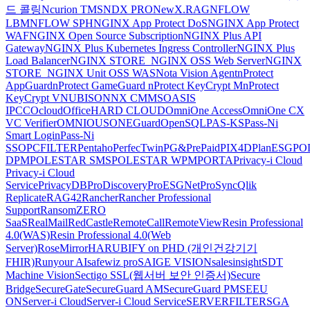
드 콜링
Ncurion TMS
NDX PRO
NewX.RAG
NFLOW
LBM
NFLOW SPH
NGINX App Protect DoS
NGINX App Protect
WAF
NGINX Open Source Subscription
NGINX Plus API
Gateway
NGINX Plus Kubernetes Ingress Controller
NGINX Plus
Load Balancer
NGINX STORE_NGINX OSS Web Server
NGINX
STORE_NGINX Unit OSS WAS
Nota Vision Agent
nProtect
AppGuard
nProtect GameGuard
nProtect KeyCrypt M
nProtect
KeyCrypt V
NUBISON
NX CMMS
OASIS
IPCC
Ocloud
OfficeHARD CLOUD
OmniOne Access
OmniOne CX
VC Verifier
OMNIOUS
ONEGuard
OpenSQL
PAS-KS
Pass-Ni
Smart Login
Pass-Ni
SSO
PCFILTER
Pentaho
PerfecTwin
PG&PrePaid
PIX4D
PlanESG
PO
DPM
POLESTAR SMS
POLESTAR WPM
PORTA
Privacy-i Cloud
Privacy-i Cloud
Service
PrivacyDB
ProDiscovery
ProESGNet
ProSync
Qlik
Replicate
RAG42
Rancher
Rancher Professional
Support
RansomZERO
SaaS
RealMail
RedCastle
RemoteCall
RemoteView
Resin Professional
4.0(WAS)
Resin Professional 4.0(Web
Server)
RoseMirrorHA
RUBIFY on PHD (개인건강기기
FHIR)
Runyour AI
safewiz pro
SAIGE VISION
salesinsight
SDT
Machine Vision
Sectigo SSL(웹서버 보안 인증서)
Secure
Bridge
SecureGate
SecureGuard AM
SecureGuard PM
SEEU
ON
Server-i Cloud
Server-i Cloud Service
SERVERFILTER
SGA