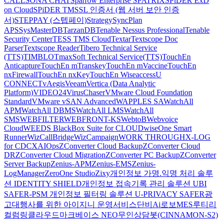
CALL
SONA CHAT
Sparrow Enterprise
SPATRIX
SPiDER ExD
on Cloud
SPiDER TM
SSL 인증서 (웹 서버 보안 인증
서)
STEPPAY (스텝페이)
Strategy
SyncPlan
APS
SysMasterDB
TarzanDB
Tenable Nessus Professional
Tenable
Security Center
TESS TMS Cloud
Textar
Textscope Doc
Parser
Textscope Reader
Tibero Technical Service
(TTS)
TIMBLO
TmaxSoft Technical Service(TTS)
TouchEn
Anticapture
TouchEn mTranskey
TouchEn mVaccine
TouchEn
nxFirewall
TouchEn nxKey
TouchEn Wiseaccess
U
CONNECT
vAegis
Veeam
Vertica (Data Analytic
Platform)
VIDEO24
VirusChaser
VMware Cloud Foundation
Standard
VMware vSAN Advanced
WAPPLES SA
WatchAll
APM
WatchAll DBMS
WatchAll LMS
WatchAll
SMS
WEBFILTER
WEBFRONT-KS
WebtoB
Webvoice
Cloud
WEEDS BlackBox Suite for CLOUD
wiseOne Smart
Runner
WizCallBridge
WizCampaign
WORK THROUGH
X-LOG
for CDC
XAIOps
ZConverter Cloud Backup
ZConverter Cloud
DR
ZConverter Cloud Migration
ZConverter PC Backup
ZConverter
Server Backup
Zenius-APM
Zenius-EMS
Zenius-
LogManager
ZeroOne Studio
Zixy
개인정보 가명.익명 처리 솔루
션 IDENTITY SHIELD
개인정보 접속기록 관리 솔루션 UBI
SAFER-PSM
개인정보 필터링 솔루션 U-PRIVACY SAFER
광
고대행사를 위한 아이지니 운영서비스
단비Ai
로보MES
루티
리
컬럼
링클라우드
마크베이스 NEO
무인상담봇(CINNAMON-S2)