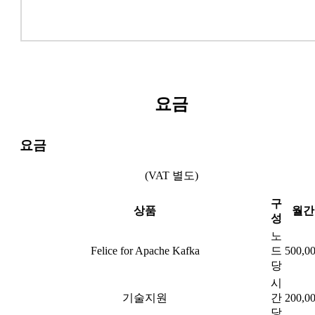
요금
요금
(VAT 별도)
구
상품
월간
성
노
Felice for Apache Kafka
드
500,0
당
시
기술지원
간
200,0
당