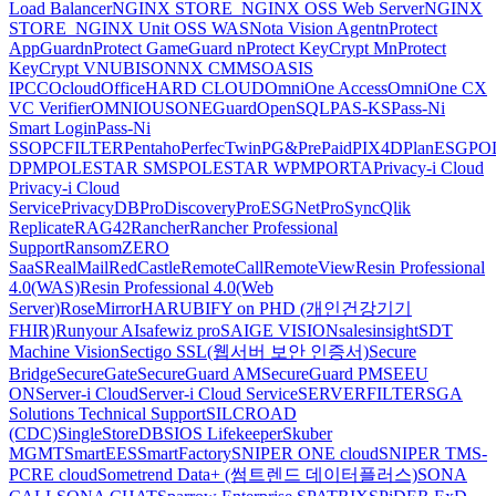
Load Balancer
NGINX STORE_NGINX OSS Web Server
NGINX
STORE_NGINX Unit OSS WAS
Nota Vision Agent
nProtect
AppGuard
nProtect GameGuard
nProtect KeyCrypt M
nProtect
KeyCrypt V
NUBISON
NX CMMS
OASIS
IPCC
Ocloud
OfficeHARD CLOUD
OmniOne Access
OmniOne CX
VC Verifier
OMNIOUS
ONEGuard
OpenSQL
PAS-KS
Pass-Ni
Smart Login
Pass-Ni
SSO
PCFILTER
Pentaho
PerfecTwin
PG&PrePaid
PIX4D
PlanESG
PO
DPM
POLESTAR SMS
POLESTAR WPM
PORTA
Privacy-i Cloud
Privacy-i Cloud
Service
PrivacyDB
ProDiscovery
ProESGNet
ProSync
Qlik
Replicate
RAG42
Rancher
Rancher Professional
Support
RansomZERO
SaaS
RealMail
RedCastle
RemoteCall
RemoteView
Resin Professional
4.0(WAS)
Resin Professional 4.0(Web
Server)
RoseMirrorHA
RUBIFY on PHD (개인건강기기
FHIR)
Runyour AI
safewiz pro
SAIGE VISION
salesinsight
SDT
Machine Vision
Sectigo SSL(웹서버 보안 인증서)
Secure
Bridge
SecureGate
SecureGuard AM
SecureGuard PM
SEEU
ON
Server-i Cloud
Server-i Cloud Service
SERVERFILTER
SGA
Solutions Technical Support
SILCROAD
(CDC)
SingleStoreDB
SIOS Lifekeeper
Skuber
MGMT
SmartEES
SmartFactory
SNIPER ONE cloud
SNIPER TMS-
PCRE cloud
Sometrend Data+ (썸트렌드 데이터플러스)
SONA