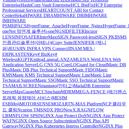
Enterprise
HashiCorp Vault Enterprise
HCL BigFix
HCP Enterprise
Professional Services
HEARTCOUNT ABI for Contact
Center
Heka
HIWARE DBAM
HIWARE DBIM
HIWARE
IM
HIWARE
PSM
HPACS
HyperFrame_Apache
HyperFrame_Nginx
HyperFrame_
oneNet 망연계 솔루션
i-oneNGS
IDFILTER
Incizor
LENS
INFOSAFER
InterMax
iSIGN Password-less
iSIGN PKI
ISMS
인증관리솔루션(아테나)
jCopy Suite
JENNIFER (제니
퍼)
JEUS
JIN INFRA VPN Connect
JINAM MES /
ERP
KASTEN
Key# Biz
Key#
Wireless
KGPT
Knitlog
Langsa
LANZAM
LENA Web
LENA Web
Application Server
LG CNS 5G Core
LOGuard for Cloud
Magic DB
Plus
Magic DB Plus Technical Support
Magic FIDO
Magic
KMS
Magic KMS Technical Support
Magic Line
Magic Line
Technical Support
Magic SSO
Magic SSO Technical Support
Magic
TSA
MAILSCREEN
mantago(만타고)
MariaDB Enterprise
Server
MaxGauge
MCCS
mchain
MDRM
MEGA-FENCE (메가펜스
트래픽 유량제어 서비스)
MESIM
ESB
Moji
MOTORSENSE
MOZART
N-MAS Platform
NCP 클라우
드 콜링
Ncurion TMS
NDX PRO
NewX.RAG
NFLOW
LBM
NFLOW SPH
NGINX App Protect DoS
NGINX App Protect
WAF
NGINX Open Source Subscription
NGINX Plus API
Gateway
NGINX Plus Kubernetes Ingress Controller
NGINX Plus