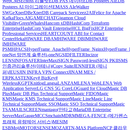
WebCMS
Echoss 리플릿
EDB PAS 데이터
EDB Postgres AI
EDB
Postgres AI 마이그레이션
EMASS AI
eWalker
SWG
eXperDB
eXperDB Carepack Service
ez2AI
Felice for Apache
Kafka
Flocs.AI
GAMECHAT
Gigamon Cloud
Visibility
GreenWhales
Hancom xDB
HashiCorp Terraform
Enterprise
HashiCorp Vault Enterprise
HCL BigFix
HCP Enterprise
Professional Services
HEARTCOUNT ABI for Contact
Center
Heka
HIWARE DBAM
HIWARE DBIM
HIWARE
IM
HIWARE
PSM
HPACS
HyperFrame_Apache
HyperFrame_Nginx
HyperFrame_
oneNet 망연계 솔루션
i-oneNGS
IDFILTER
Incizor
LENS
INFOSAFER
InterMax
iSIGN Password-less
iSIGN PKI
ISMS
인증관리솔루션(아테나)
jCopy Suite
JENNIFER (제니
퍼)
JEUS
JIN INFRA VPN Connect
JINAM MES /
ERP
KASTEN
Key# Biz
Key#
Wireless
KGPT
Knitlog
Langsa
LANZAM
LENA Web
LENA Web
Application Server
LG CNS 5G Core
LOGuard for Cloud
Magic DB
Plus
Magic DB Plus Technical Support
Magic FIDO
Magic
KMS
Magic KMS Technical Support
Magic Line
Magic Line
Technical Support
Magic SSO
Magic SSO Technical Support
Magic
TSA
MAILSCREEN
mantago(만타고)
MariaDB Enterprise
Server
MaxGauge
MCCS
mchain
MDRM
MEGA-FENCE (메가펜스
트래픽 유량제어 서비스)
MESIM
ESB
Moji
MOTORSENSE
MOZART
N-MAS Platform
NCP 클라우