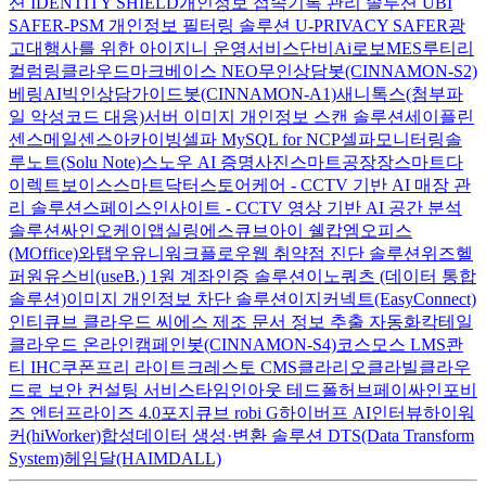
션 IDENTITY SHIELD
개인정보 접속기록 관리 솔루션 UBI
SAFER-PSM
개인정보 필터링 솔루션 U-PRIVACY SAFER
광
고대행사를 위한 아이지니 운영서비스
단비Ai
로보MES
루티
리
컬럼
링클라우드
마크베이스 NEO
무인상담봇(CINNAMON-S2)
베링AI
빅인
상담가이드봇(CINNAMON-A1)
새니톡스(첨부파
일 악성코드 대응)
서버 이미지 개인정보 스캔 솔루션
세이플린
센스메일
센스아카이빙
셀파 MySQL for NCP
셀파모니터링
솔
루노트(Solu Note)
스노우 AI 증명사진
스마트공장장
스마트다
이렉트보이스
스마트닥터
스토어케어 - CCTV 기반 AI 매장 관
리 솔루션
스페이스인사이트 - CCTV 영상 기반 AI 공간 분석
솔루션
싸인오케이
앱실링
에스큐브아이 쉘캅
엠오피스
(MOffice)
와탭
우유니
워크플로우
웹 취약점 진단 솔루션
위즈헬
퍼원
유스비(useB.) 1원 계좌인증 솔루션
이노쿼츠 (데이터 통합
솔루션)
이미지 개인정보 차단 솔루션
이지커넥트(EasyConnect)
인티큐브 클라우드 씨에스
제조 문서 정보 추출 자동화
칵테일
클라우드 온라인
캠페인봇(CINNAMON-S4)
코스모스 LMS
콴
티 IHC
쿠폰프리 라이트
크레스토 CMS
클라리오
클라빌
클라우
드로 보안 컨설팅 서비스
타임인아웃
테드폴허브
페이싸인
포비
즈 엔터프라이즈 4.0
포지큐브 robi G
하이버프 AI인터뷰
하이워
커(hiWorker)
합성데이터 생성·변환 솔루션 DTS(Data Transform
System)
헤임달(HAIMDALL)