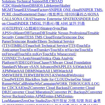
Solutions Technical Support
SILCROAD
(CDC)
SingleStoreDB
SIOS Lifekeeper
Skuber
MGMT
SmartEES
SmartFactory
SNIPER ONE cloud
SNIPER TMS-
PCRE cloud
Sometrend Data+ (썸트렌드 데이터플러스)
SONA
CALL
SONA CHAT
Sparrow Enterprise
SPATRIX
SPiDER ExD
on Cloud
SPiDER TM
SSL 인증서 (웹 서버 보안 인증
서)
STEPPAY (스텝페이)
Strategy
SyncPlan
APS
SysMasterDB
TarzanDB
Tenable Nessus Professional
Tenable
Security Center
TESS TMS Cloud
Textar
Textscope Doc
Parser
Textscope Reader
Tibero Technical Service
(TTS)
TIMBLO
TmaxSoft Technical Service(TTS)
TouchEn
Anticapture
TouchEn mTranskey
TouchEn mVaccine
TouchEn
nxFirewall
TouchEn nxKey
TouchEn Wiseaccess
U
CONNECT
vAegis
Veeam
Vertica (Data Analytic
Platform)
VIDEO24
VirusChaser
VMware Cloud Foundation
Standard
VMware vSAN Advanced
WAPPLES SA
WatchAll
APM
WatchAll DBMS
WatchAll LMS
WatchAll
SMS
WEBFILTER
WEBFRONT-KS
WebtoB
Webvoice
Cloud
WEEDS BlackBox Suite for CLOUD
wiseOne Smart
Runner
WizCallBridge
WizCampaign
WORK THROUGH
X-LOG
for CDC
XAIOps
ZConverter Cloud Backup
ZConverter Cloud
DR
ZConverter Cloud Migration
ZConverter PC Backup
ZConverter
Server Backup
Zenius-APM
Zenius-EMS
Zenius-
LogManager
ZeroOne Studio
Zixy
개인정보 가명.익명 처리 솔루