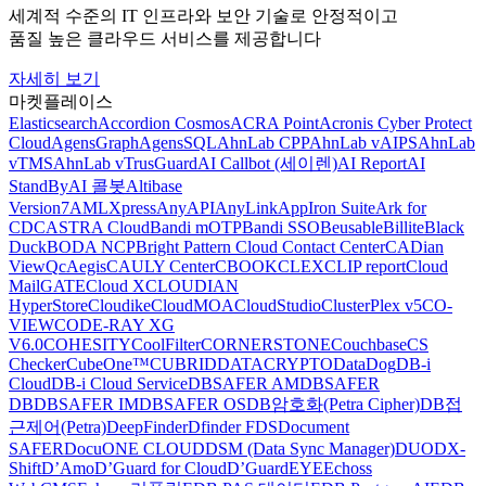
세계적 수준의 IT 인프라와 보안 기술로 안정적이고
품질 높은 클라우드 서비스를 제공합니다
자세히 보기
마켓플레이스
Elasticsearch
Accordion Cosmos
ACRA Point
Acronis Cyber Protect
Cloud
AgensGraph
AgensSQL
AhnLab CPP
AhnLab vAIPS
AhnLab
vTMS
AhnLab vTrusGuard
AI Callbot (세이렌)
AI Report
AI
StandBy
AI 콜봇
Altibase
Version7
AMLXpress
AnyAPI
AnyLink
AppIron Suite
Ark for
CDC
ASTRA Cloud
Bandi mOTP
Bandi SSO
Beusable
Billite
Black
Duck
BODA NCP
Bright Pattern Cloud Contact Center
CADian
ViewQ
cAegis
CAULY Center
CBOOK
CLEX
CLIP report
Cloud
MailGATE
Cloud X
CLOUDIAN
HyperStore
Cloudike
CloudMOA
CloudStudio
ClusterPlex v5
CO-
VIEW
CODE-RAY XG
V6.0
COHESITY
CoolFilter
CORNERSTONE
Couchbase
CS
Checker
CubeOne™
CUBRID
DATACRYPTO
DataDog
DB-i
Cloud
DB-i Cloud Service
DBSAFER AM
DBSAFER
DB
DBSAFER IM
DBSAFER OS
DB암호화(Petra Cipher)
DB접
근제어(Petra)
DeepFinder
Dfinder FDS
Document
SAFER
DocuONE CLOUD
DSM (Data Sync Manager)
DUO
DX-
Shift
D’Amo
D’Guard for Cloud
D’GuardEYE
Echoss