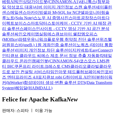
베링AI
빅인
상담가이드봇(CINNAMON-A1)
새니톡스(첨부파
일 악성코드 대응)
서버 이미지 개인정보 스캔 솔루션
세이플린
센스메일
센스아카이빙
셀파 MySQL for NCP
셀파모니터링
솔
루노트(Solu Note)
스노우 AI 증명사진
스마트공장장
스마트다
이렉트보이스
스마트닥터
스토어케어 - CCTV 기반 AI 매장 관
리 솔루션
스페이스인사이트 - CCTV 영상 기반 AI 공간 분석
솔루션
싸인오케이
앱실링
에스큐브아이 쉘캅
엠오피스
(MOffice)
와탭
우유니
워크플로우
웹 취약점 진단 솔루션
위즈헬
퍼원
유스비(useB.) 1원 계좌인증 솔루션
이노쿼츠 (데이터 통합
솔루션)
이미지 개인정보 차단 솔루션
이지커넥트(EasyConnect)
인티큐브 클라우드 씨에스
제조 문서 정보 추출 자동화
칵테일
클라우드 온라인
캠페인봇(CINNAMON-S4)
코스모스 LMS
콴
티 IHC
쿠폰프리 라이트
크레스토 CMS
클라리오
클라빌
클라우
드로 보안 컨설팅 서비스
타임인아웃
테드폴허브
페이싸인
포비
즈 엔터프라이즈 4.0
포지큐브 robi G
하이버프 AI인터뷰
하이워
커(hiWorker)
합성데이터 생성·변환 솔루션 DTS(Data Transform
System)
헤임달(HAIMDALL)
Felice for Apache Kafka
New
판매자: 스피타
ㅣ
이용 가능