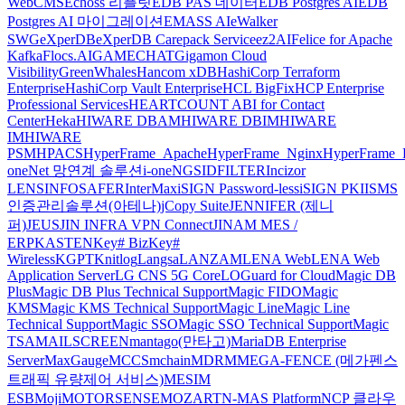
WebCMS
Echoss 리플릿
EDB PAS 데이터
EDB Postgres AI
EDB
Postgres AI 마이그레이션
EMASS AI
eWalker
SWG
eXperDB
eXperDB Carepack Service
ez2AI
Felice for Apache
Kafka
Flocs.AI
GAMECHAT
Gigamon Cloud
Visibility
GreenWhales
Hancom xDB
HashiCorp Terraform
Enterprise
HashiCorp Vault Enterprise
HCL BigFix
HCP Enterprise
Professional Services
HEARTCOUNT ABI for Contact
Center
Heka
HIWARE DBAM
HIWARE DBIM
HIWARE
IM
HIWARE
PSM
HPACS
HyperFrame_Apache
HyperFrame_Nginx
HyperFrame_
oneNet 망연계 솔루션
i-oneNGS
IDFILTER
Incizor
LENS
INFOSAFER
InterMax
iSIGN Password-less
iSIGN PKI
ISMS
인증관리솔루션(아테나)
jCopy Suite
JENNIFER (제니
퍼)
JEUS
JIN INFRA VPN Connect
JINAM MES /
ERP
KASTEN
Key# Biz
Key#
Wireless
KGPT
Knitlog
Langsa
LANZAM
LENA Web
LENA Web
Application Server
LG CNS 5G Core
LOGuard for Cloud
Magic DB
Plus
Magic DB Plus Technical Support
Magic FIDO
Magic
KMS
Magic KMS Technical Support
Magic Line
Magic Line
Technical Support
Magic SSO
Magic SSO Technical Support
Magic
TSA
MAILSCREEN
mantago(만타고)
MariaDB Enterprise
Server
MaxGauge
MCCS
mchain
MDRM
MEGA-FENCE (메가펜스
트래픽 유량제어 서비스)
MESIM
ESB
Moji
MOTORSENSE
MOZART
N-MAS Platform
NCP 클라우