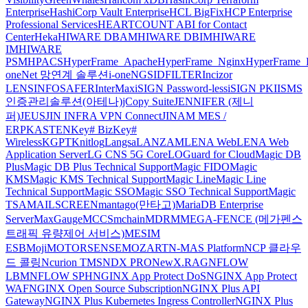
Enterprise
HashiCorp Vault Enterprise
HCL BigFix
HCP Enterprise
Professional Services
HEARTCOUNT ABI for Contact
Center
Heka
HIWARE DBAM
HIWARE DBIM
HIWARE
IM
HIWARE
PSM
HPACS
HyperFrame_Apache
HyperFrame_Nginx
HyperFrame_
oneNet 망연계 솔루션
i-oneNGS
IDFILTER
Incizor
LENS
INFOSAFER
InterMax
iSIGN Password-less
iSIGN PKI
ISMS
인증관리솔루션(아테나)
jCopy Suite
JENNIFER (제니
퍼)
JEUS
JIN INFRA VPN Connect
JINAM MES /
ERP
KASTEN
Key# Biz
Key#
Wireless
KGPT
Knitlog
Langsa
LANZAM
LENA Web
LENA Web
Application Server
LG CNS 5G Core
LOGuard for Cloud
Magic DB
Plus
Magic DB Plus Technical Support
Magic FIDO
Magic
KMS
Magic KMS Technical Support
Magic Line
Magic Line
Technical Support
Magic SSO
Magic SSO Technical Support
Magic
TSA
MAILSCREEN
mantago(만타고)
MariaDB Enterprise
Server
MaxGauge
MCCS
mchain
MDRM
MEGA-FENCE (메가펜스
트래픽 유량제어 서비스)
MESIM
ESB
Moji
MOTORSENSE
MOZART
N-MAS Platform
NCP 클라우
드 콜링
Ncurion TMS
NDX PRO
NewX.RAG
NFLOW
LBM
NFLOW SPH
NGINX App Protect DoS
NGINX App Protect
WAF
NGINX Open Source Subscription
NGINX Plus API
Gateway
NGINX Plus Kubernetes Ingress Controller
NGINX Plus