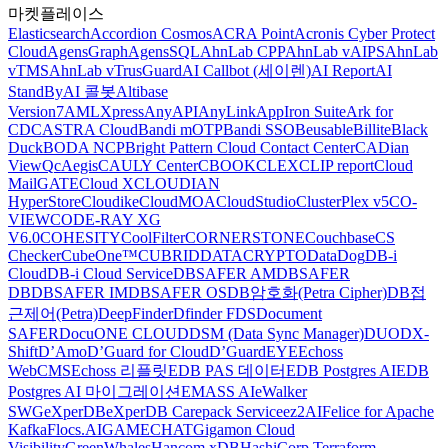
마켓플레이스
Elasticsearch
Accordion Cosmos
ACRA Point
Acronis Cyber Protect
Cloud
AgensGraph
AgensSQL
AhnLab CPP
AhnLab vAIPS
AhnLab
vTMS
AhnLab vTrusGuard
AI Callbot (세이렌)
AI Report
AI
StandBy
AI 콜봇
Altibase
Version7
AMLXpress
AnyAPI
AnyLink
AppIron Suite
Ark for
CDC
ASTRA Cloud
Bandi mOTP
Bandi SSO
Beusable
Billite
Black
Duck
BODA NCP
Bright Pattern Cloud Contact Center
CADian
ViewQ
cAegis
CAULY Center
CBOOK
CLEX
CLIP report
Cloud
MailGATE
Cloud X
CLOUDIAN
HyperStore
Cloudike
CloudMOA
CloudStudio
ClusterPlex v5
CO-
VIEW
CODE-RAY XG
V6.0
COHESITY
CoolFilter
CORNERSTONE
Couchbase
CS
Checker
CubeOne™
CUBRID
DATACRYPTO
DataDog
DB-i
Cloud
DB-i Cloud Service
DBSAFER AM
DBSAFER
DB
DBSAFER IM
DBSAFER OS
DB암호화(Petra Cipher)
DB접
근제어(Petra)
DeepFinder
Dfinder FDS
Document
SAFER
DocuONE CLOUD
DSM (Data Sync Manager)
DUO
DX-
Shift
D’Amo
D’Guard for Cloud
D’GuardEYE
Echoss
WebCMS
Echoss 리플릿
EDB PAS 데이터
EDB Postgres AI
EDB
Postgres AI 마이그레이션
EMASS AI
eWalker
SWG
eXperDB
eXperDB Carepack Service
ez2AI
Felice for Apache
Kafka
Flocs.AI
GAMECHAT
Gigamon Cloud
Visibility
GreenWhales
Hancom xDB
HashiCorp Terraform