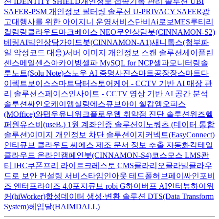
션 IDENTITY SHIELD
개인정보 접속기록 관리 솔루션 UBI
SAFER-PSM
개인정보 필터링 솔루션 U-PRIVACY SAFER
광
고대행사를 위한 아이지니 운영서비스
단비Ai
로보MES
루티
리
컬럼
링클라우드
마크베이스 NEO
무인상담봇(CINNAMON-S2)
베링AI
빅인
상담가이드봇(CINNAMON-A1)
새니톡스(첨부파
일 악성코드 대응)
서버 이미지 개인정보 스캔 솔루션
세이플린
센스메일
센스아카이빙
셀파 MySQL for NCP
셀파모니터링
솔
루노트(Solu Note)
스노우 AI 증명사진
스마트공장장
스마트다
이렉트보이스
스마트닥터
스토어케어 - CCTV 기반 AI 매장 관
리 솔루션
스페이스인사이트 - CCTV 영상 기반 AI 공간 분석
솔루션
싸인오케이
앱실링
에스큐브아이 쉘캅
엠오피스
(MOffice)
와탭
우유니
워크플로우
웹 취약점 진단 솔루션
위즈헬
퍼원
유스비(useB.) 1원 계좌인증 솔루션
이노쿼츠 (데이터 통합
솔루션)
이미지 개인정보 차단 솔루션
이지커넥트(EasyConnect)
인티큐브 클라우드 씨에스
제조 문서 정보 추출 자동화
칵테일
클라우드 온라인
캠페인봇(CINNAMON-S4)
코스모스 LMS
콴
티 IHC
쿠폰프리 라이트
크레스토 CMS
클라리오
클라빌
클라우
드로 보안 컨설팅 서비스
타임인아웃
테드폴허브
페이싸인
포비
즈 엔터프라이즈 4.0
포지큐브 robi G
하이버프 AI인터뷰
하이워
커(hiWorker)
합성데이터 생성·변환 솔루션 DTS(Data Transform
System)
헤임달(HAIMDALL)