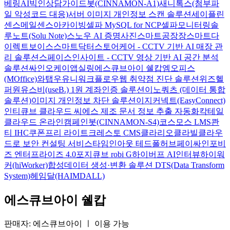
베링AI
빅인
상담가이드봇(CINNAMON-A1)
새니톡스(첨부파
일 악성코드 대응)
서버 이미지 개인정보 스캔 솔루션
세이플린
센스메일
센스아카이빙
셀파 MySQL for NCP
셀파모니터링
솔
루노트(Solu Note)
스노우 AI 증명사진
스마트공장장
스마트다
이렉트보이스
스마트닥터
스토어케어 - CCTV 기반 AI 매장 관
리 솔루션
스페이스인사이트 - CCTV 영상 기반 AI 공간 분석
솔루션
싸인오케이
앱실링
에스큐브아이 쉘캅
엠오피스
(MOffice)
와탭
우유니
워크플로우
웹 취약점 진단 솔루션
위즈헬
퍼원
유스비(useB.) 1원 계좌인증 솔루션
이노쿼츠 (데이터 통합
솔루션)
이미지 개인정보 차단 솔루션
이지커넥트(EasyConnect)
인티큐브 클라우드 씨에스
제조 문서 정보 추출 자동화
칵테일
클라우드 온라인
캠페인봇(CINNAMON-S4)
코스모스 LMS
콴
티 IHC
쿠폰프리 라이트
크레스토 CMS
클라리오
클라빌
클라우
드로 보안 컨설팅 서비스
타임인아웃
테드폴허브
페이싸인
포비
즈 엔터프라이즈 4.0
포지큐브 robi G
하이버프 AI인터뷰
하이워
커(hiWorker)
합성데이터 생성·변환 솔루션 DTS(Data Transform
System)
헤임달(HAIMDALL)
에스큐브아이 쉘캅
판매자: 에스큐브아이
ㅣ
이용 가능