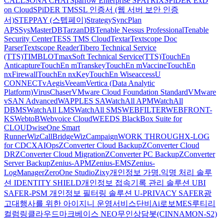
CALL
SONA CHAT
Sparrow Enterprise
SPATRIX
SPiDER ExD
on Cloud
SPiDER TM
SSL 인증서 (웹 서버 보안 인증
서)
STEPPAY (스텝페이)
Strategy
SyncPlan
APS
SysMasterDB
TarzanDB
Tenable Nessus Professional
Tenable
Security Center
TESS TMS Cloud
Textar
Textscope Doc
Parser
Textscope Reader
Tibero Technical Service
(TTS)
TIMBLO
TmaxSoft Technical Service(TTS)
TouchEn
Anticapture
TouchEn mTranskey
TouchEn mVaccine
TouchEn
nxFirewall
TouchEn nxKey
TouchEn Wiseaccess
U
CONNECT
vAegis
Veeam
Vertica (Data Analytic
Platform)
VirusChaser
VMware Cloud Foundation Standard
VMware
vSAN Advanced
WAPPLES SA
WatchAll APM
WatchAll
DBMS
WatchAll LMS
WatchAll SMS
WEBFILTER
WEBFRONT-
KS
WebtoB
Webvoice Cloud
WEEDS BlackBox Suite for
CLOUD
wiseOne Smart
Runner
WizCallBridge
WizCampaign
WORK THROUGH
X-LOG
for CDC
XAIOps
ZConverter Cloud Backup
ZConverter Cloud
DR
ZConverter Cloud Migration
ZConverter PC Backup
ZConverter
Server Backup
Zenius-APM
Zenius-EMS
Zenius-
LogManager
ZeroOne Studio
Zixy
개인정보 가명.익명 처리 솔루
션 IDENTITY SHIELD
개인정보 접속기록 관리 솔루션 UBI
SAFER-PSM
개인정보 필터링 솔루션 U-PRIVACY SAFER
광
고대행사를 위한 아이지니 운영서비스
단비Ai
로보MES
루티
리
컬럼
링클라우드
마크베이스 NEO
무인상담봇(CINNAMON-S2)