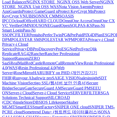
Load Balancer
NGINX STORE_NGINX OSS Web Server
NGINX
STORE_NGINX Unit OSS WAS
Nota Vision Agent
nProtect
AppGuard
nProtect GameGuard
nProtect KeyCrypt M
nProtect
KeyCrypt V
NUBISON
NX CMMS
OASIS
IPCC
Ocloud
OfficeHARD CLOUD
OmniOne Access
OmniOne CX
VC Verifier
OMNIOUS
ONEGuard
OpenSQL
PAS-KS
Pass-Ni
Smart Login
Pass-Ni
SSO
PCFILTER
Pentaho
PerfecTwin
PG&PrePaid
PIX4D
PlanESG
PO
DPM
POLESTAR SMS
POLESTAR WPM
PORTA
Privacy-i Cloud
Privacy-i Cloud
Service
PrivacyDB
ProDiscovery
ProESGNet
ProSync
Qlik
Replicate
RAG42
Rancher
Rancher Professional
Support
RansomZERO
SaaS
RealMail
RedCastle
RemoteCall
RemoteView
Resin Professional
4.0(WAS)
Resin Professional 4.0(Web
Server)
RoseMirrorHA
RUBIFY on PHD (개인건강기기
FHIR)
Runyour AI
safewiz pro
SAIGE VISION
salesinsight
SDT
Machine Vision
Sectigo SSL(웹서버 보안 인증서)
Secure
Bridge
SecureGate
SecureGuard AM
SecureGuard PM
SEEU
ON
Server-i Cloud
Server-i Cloud Service
SERVERFILTER
SGA
Solutions Technical Support
SILCROAD
(CDC)
SingleStoreDB
SIOS Lifekeeper
Skuber
MGMT
SmartEES
SmartFactory
SNIPER ONE cloud
SNIPER TMS-
PCRE cloud
Sometrend Data+ (썸트렌드 데이터플러스)
SONA