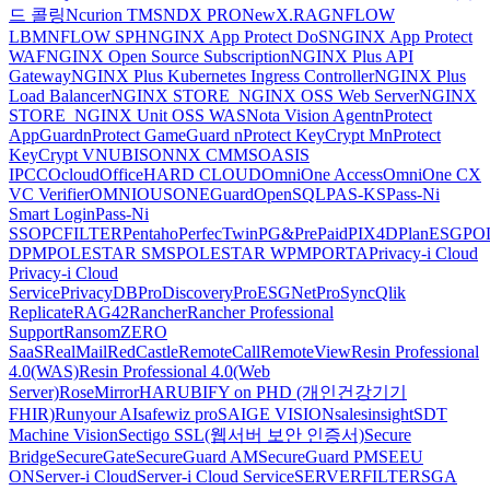
드 콜링
Ncurion TMS
NDX PRO
NewX.RAG
NFLOW
LBM
NFLOW SPH
NGINX App Protect DoS
NGINX App Protect
WAF
NGINX Open Source Subscription
NGINX Plus API
Gateway
NGINX Plus Kubernetes Ingress Controller
NGINX Plus
Load Balancer
NGINX STORE_NGINX OSS Web Server
NGINX
STORE_NGINX Unit OSS WAS
Nota Vision Agent
nProtect
AppGuard
nProtect GameGuard
nProtect KeyCrypt M
nProtect
KeyCrypt V
NUBISON
NX CMMS
OASIS
IPCC
Ocloud
OfficeHARD CLOUD
OmniOne Access
OmniOne CX
VC Verifier
OMNIOUS
ONEGuard
OpenSQL
PAS-KS
Pass-Ni
Smart Login
Pass-Ni
SSO
PCFILTER
Pentaho
PerfecTwin
PG&PrePaid
PIX4D
PlanESG
PO
DPM
POLESTAR SMS
POLESTAR WPM
PORTA
Privacy-i Cloud
Privacy-i Cloud
Service
PrivacyDB
ProDiscovery
ProESGNet
ProSync
Qlik
Replicate
RAG42
Rancher
Rancher Professional
Support
RansomZERO
SaaS
RealMail
RedCastle
RemoteCall
RemoteView
Resin Professional
4.0(WAS)
Resin Professional 4.0(Web
Server)
RoseMirrorHA
RUBIFY on PHD (개인건강기기
FHIR)
Runyour AI
safewiz pro
SAIGE VISION
salesinsight
SDT
Machine Vision
Sectigo SSL(웹서버 보안 인증서)
Secure
Bridge
SecureGate
SecureGuard AM
SecureGuard PM
SEEU
ON
Server-i Cloud
Server-i Cloud Service
SERVERFILTER
SGA