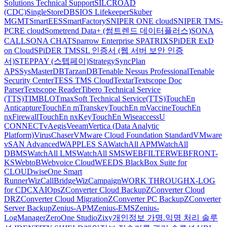
Solutions Technical Support
SILCROAD
(CDC)
SingleStoreDB
SIOS Lifekeeper
Skuber
MGMT
SmartEES
SmartFactory
SNIPER ONE cloud
SNIPER TMS-
PCRE cloud
Sometrend Data+ (썸트렌드 데이터플러스)
SONA
CALL
SONA CHAT
Sparrow Enterprise
SPATRIX
SPiDER ExD
on Cloud
SPiDER TM
SSL 인증서 (웹 서버 보안 인증
서)
STEPPAY (스텝페이)
Strategy
SyncPlan
APS
SysMasterDB
TarzanDB
Tenable Nessus Professional
Tenable
Security Center
TESS TMS Cloud
Textar
Textscope Doc
Parser
Textscope Reader
Tibero Technical Service
(TTS)
TIMBLO
TmaxSoft Technical Service(TTS)
TouchEn
Anticapture
TouchEn mTranskey
TouchEn mVaccine
TouchEn
nxFirewall
TouchEn nxKey
TouchEn Wiseaccess
U
CONNECT
vAegis
Veeam
Vertica (Data Analytic
Platform)
VirusChaser
VMware Cloud Foundation Standard
VMware
vSAN Advanced
WAPPLES SA
WatchAll APM
WatchAll
DBMS
WatchAll LMS
WatchAll SMS
WEBFILTER
WEBFRONT-
KS
WebtoB
Webvoice Cloud
WEEDS BlackBox Suite for
CLOUD
wiseOne Smart
Runner
WizCallBridge
WizCampaign
WORK THROUGH
X-LOG
for CDC
XAIOps
ZConverter Cloud Backup
ZConverter Cloud
DR
ZConverter Cloud Migration
ZConverter PC Backup
ZConverter
Server Backup
Zenius-APM
Zenius-EMS
Zenius-
LogManager
ZeroOne Studio
Zixy
개인정보 가명.익명 처리 솔루