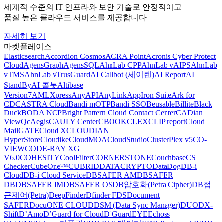
세계적 수준의 IT 인프라와 보안 기술로 안정적이고
품질 높은 클라우드 서비스를 제공합니다
자세히 보기
마켓플레이스
Elasticsearch
Accordion Cosmos
ACRA Point
Acronis Cyber Protect
Cloud
AgensGraph
AgensSQL
AhnLab CPP
AhnLab vAIPS
AhnLab
vTMS
AhnLab vTrusGuard
AI Callbot (세이렌)
AI Report
AI
StandBy
AI 콜봇
Altibase
Version7
AMLXpress
AnyAPI
AnyLink
AppIron Suite
Ark for
CDC
ASTRA Cloud
Bandi mOTP
Bandi SSO
Beusable
Billite
Black
Duck
BODA NCP
Bright Pattern Cloud Contact Center
CADian
ViewQ
cAegis
CAULY Center
CBOOK
CLEX
CLIP report
Cloud
MailGATE
Cloud X
CLOUDIAN
HyperStore
Cloudike
CloudMOA
CloudStudio
ClusterPlex v5
CO-
VIEW
CODE-RAY XG
V6.0
COHESITY
CoolFilter
CORNERSTONE
Couchbase
CS
Checker
CubeOne™
CUBRID
DATACRYPTO
DataDog
DB-i
Cloud
DB-i Cloud Service
DBSAFER AM
DBSAFER
DB
DBSAFER IM
DBSAFER OS
DB암호화(Petra Cipher)
DB접
근제어(Petra)
DeepFinder
Dfinder FDS
Document
SAFER
DocuONE CLOUD
DSM (Data Sync Manager)
DUO
DX-
Shift
D’Amo
D’Guard for Cloud
D’GuardEYE
Echoss