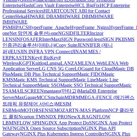
Enterprise
HashiCorp Vault Enterprise
HCL BigFix
HCP Enterprise
Professional Services
HEARTCOUNT ABI for Contact
Center
Heka
HIWARE DBAM
HIWARE DBIM
HIWARE
IM
HIWARE
PSM
HPACS
HyperFrame_Apache
HyperFrame_Nginx
HyperFrame_
oneNet 망연계 솔루션
i-oneNGS
IDFILTER
Incizor
LENS
INFOSAFER
InterMax
iSIGN Password-less
iSIGN PKI
ISMS
인증관리솔루션(아테나)
jCopy Suite
JENNIFER (제니
퍼)
JEUS
JIN INFRA VPN Connect
JINAM MES /
ERP
KASTEN
Key# Biz
Key#
Wireless
KGPT
Knitlog
Langsa
LANZAM
LENA Web
LENA Web
Application Server
LG CNS 5G Core
LOGuard for Cloud
Magic DB
Plus
Magic DB Plus Technical Support
Magic FIDO
Magic
KMS
Magic KMS Technical Support
Magic Line
Magic Line
Technical Support
Magic SSO
Magic SSO Technical Support
Magic
TSA
MAILSCREEN
mantago(만타고)
MariaDB Enterprise
Server
MaxGauge
MCCS
mchain
MDRM
MEGA-FENCE (메가펜스
트래픽 유량제어 서비스)
MESIM
ESB
Moji
MOTORSENSE
MOZART
N-MAS Platform
NCP 클라우
드 콜링
Ncurion TMS
NDX PRO
NewX.RAG
NFLOW
LBM
NFLOW SPH
NGINX App Protect DoS
NGINX App Protect
WAF
NGINX Open Source Subscription
NGINX Plus API
Gateway
NGINX Plus Kubernetes Ingress Controller
NGINX Plus