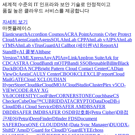
세계적 수준의 IT 인프라와 보안 기술로 안정적이고
품질 높은 클라우드 서비스를 제공합니다
자세히 보기
마켓플레이스
Elasticsearch
Accordion Cosmos
ACRA Point
Acronis Cyber Protect
Cloud
AgensGraph
AgensSQL
AhnLab CPP
AhnLab vAIPS
AhnLab
vTMS
AhnLab vTrusGuard
AI Callbot (세이렌)
AI Report
AI
StandBy
AI 콜봇
Altibase
Version7
AMLXpress
AnyAPI
AnyLink
AppIron Suite
Ark for
CDC
ASTRA Cloud
Bandi mOTP
Bandi SSO
Beusable
Billite
Black
Duck
BODA NCP
Bright Pattern Cloud Contact Center
CADian
ViewQ
cAegis
CAULY Center
CBOOK
CLEX
CLIP report
Cloud
MailGATE
Cloud X
CLOUDIAN
HyperStore
Cloudike
CloudMOA
CloudStudio
ClusterPlex v5
CO-
VIEW
CODE-RAY XG
V6.0
COHESITY
CoolFilter
CORNERSTONE
Couchbase
CS
Checker
CubeOne™
CUBRID
DATACRYPTO
DataDog
DB-i
Cloud
DB-i Cloud Service
DBSAFER AM
DBSAFER
DB
DBSAFER IM
DBSAFER OS
DB암호화(Petra Cipher)
DB접
근제어(Petra)
DeepFinder
Dfinder FDS
Document
SAFER
DocuONE CLOUD
DSM (Data Sync Manager)
DUO
DX-
Shift
D’Amo
D’Guard for Cloud
D’GuardEYE
Echoss