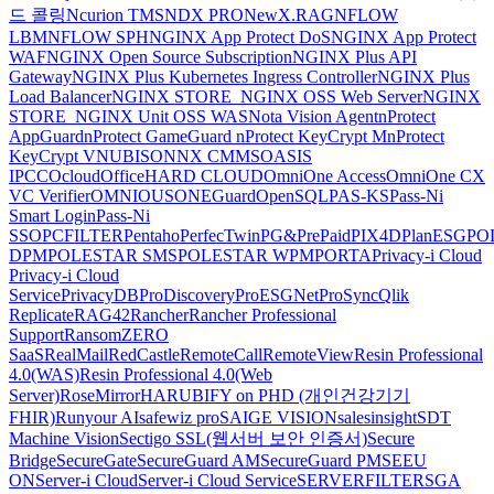
드 콜링
Ncurion TMS
NDX PRO
NewX.RAG
NFLOW
LBM
NFLOW SPH
NGINX App Protect DoS
NGINX App Protect
WAF
NGINX Open Source Subscription
NGINX Plus API
Gateway
NGINX Plus Kubernetes Ingress Controller
NGINX Plus
Load Balancer
NGINX STORE_NGINX OSS Web Server
NGINX
STORE_NGINX Unit OSS WAS
Nota Vision Agent
nProtect
AppGuard
nProtect GameGuard
nProtect KeyCrypt M
nProtect
KeyCrypt V
NUBISON
NX CMMS
OASIS
IPCC
Ocloud
OfficeHARD CLOUD
OmniOne Access
OmniOne CX
VC Verifier
OMNIOUS
ONEGuard
OpenSQL
PAS-KS
Pass-Ni
Smart Login
Pass-Ni
SSO
PCFILTER
Pentaho
PerfecTwin
PG&PrePaid
PIX4D
PlanESG
PO
DPM
POLESTAR SMS
POLESTAR WPM
PORTA
Privacy-i Cloud
Privacy-i Cloud
Service
PrivacyDB
ProDiscovery
ProESGNet
ProSync
Qlik
Replicate
RAG42
Rancher
Rancher Professional
Support
RansomZERO
SaaS
RealMail
RedCastle
RemoteCall
RemoteView
Resin Professional
4.0(WAS)
Resin Professional 4.0(Web
Server)
RoseMirrorHA
RUBIFY on PHD (개인건강기기
FHIR)
Runyour AI
safewiz pro
SAIGE VISION
salesinsight
SDT
Machine Vision
Sectigo SSL(웹서버 보안 인증서)
Secure
Bridge
SecureGate
SecureGuard AM
SecureGuard PM
SEEU
ON
Server-i Cloud
Server-i Cloud Service
SERVERFILTER
SGA