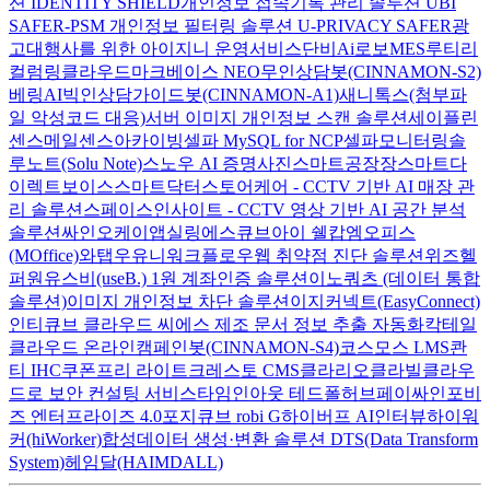
션 IDENTITY SHIELD
개인정보 접속기록 관리 솔루션 UBI
SAFER-PSM
개인정보 필터링 솔루션 U-PRIVACY SAFER
광
고대행사를 위한 아이지니 운영서비스
단비Ai
로보MES
루티
리
컬럼
링클라우드
마크베이스 NEO
무인상담봇(CINNAMON-S2)
베링AI
빅인
상담가이드봇(CINNAMON-A1)
새니톡스(첨부파
일 악성코드 대응)
서버 이미지 개인정보 스캔 솔루션
세이플린
센스메일
센스아카이빙
셀파 MySQL for NCP
셀파모니터링
솔
루노트(Solu Note)
스노우 AI 증명사진
스마트공장장
스마트다
이렉트보이스
스마트닥터
스토어케어 - CCTV 기반 AI 매장 관
리 솔루션
스페이스인사이트 - CCTV 영상 기반 AI 공간 분석
솔루션
싸인오케이
앱실링
에스큐브아이 쉘캅
엠오피스
(MOffice)
와탭
우유니
워크플로우
웹 취약점 진단 솔루션
위즈헬
퍼원
유스비(useB.) 1원 계좌인증 솔루션
이노쿼츠 (데이터 통합
솔루션)
이미지 개인정보 차단 솔루션
이지커넥트(EasyConnect)
인티큐브 클라우드 씨에스
제조 문서 정보 추출 자동화
칵테일
클라우드 온라인
캠페인봇(CINNAMON-S4)
코스모스 LMS
콴
티 IHC
쿠폰프리 라이트
크레스토 CMS
클라리오
클라빌
클라우
드로 보안 컨설팅 서비스
타임인아웃
테드폴허브
페이싸인
포비
즈 엔터프라이즈 4.0
포지큐브 robi G
하이버프 AI인터뷰
하이워
커(hiWorker)
합성데이터 생성·변환 솔루션 DTS(Data Transform
System)
헤임달(HAIMDALL)