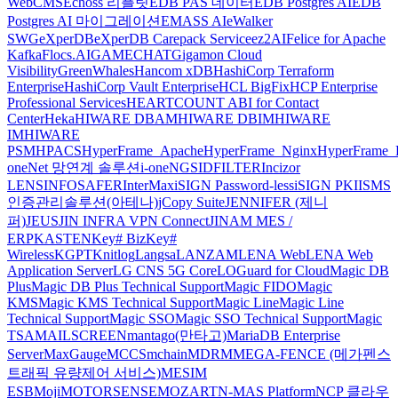
WebCMS
Echoss 리플릿
EDB PAS 데이터
EDB Postgres AI
EDB
Postgres AI 마이그레이션
EMASS AI
eWalker
SWG
eXperDB
eXperDB Carepack Service
ez2AI
Felice for Apache
Kafka
Flocs.AI
GAMECHAT
Gigamon Cloud
Visibility
GreenWhales
Hancom xDB
HashiCorp Terraform
Enterprise
HashiCorp Vault Enterprise
HCL BigFix
HCP Enterprise
Professional Services
HEARTCOUNT ABI for Contact
Center
Heka
HIWARE DBAM
HIWARE DBIM
HIWARE
IM
HIWARE
PSM
HPACS
HyperFrame_Apache
HyperFrame_Nginx
HyperFrame_
oneNet 망연계 솔루션
i-oneNGS
IDFILTER
Incizor
LENS
INFOSAFER
InterMax
iSIGN Password-less
iSIGN PKI
ISMS
인증관리솔루션(아테나)
jCopy Suite
JENNIFER (제니
퍼)
JEUS
JIN INFRA VPN Connect
JINAM MES /
ERP
KASTEN
Key# Biz
Key#
Wireless
KGPT
Knitlog
Langsa
LANZAM
LENA Web
LENA Web
Application Server
LG CNS 5G Core
LOGuard for Cloud
Magic DB
Plus
Magic DB Plus Technical Support
Magic FIDO
Magic
KMS
Magic KMS Technical Support
Magic Line
Magic Line
Technical Support
Magic SSO
Magic SSO Technical Support
Magic
TSA
MAILSCREEN
mantago(만타고)
MariaDB Enterprise
Server
MaxGauge
MCCS
mchain
MDRM
MEGA-FENCE (메가펜스
트래픽 유량제어 서비스)
MESIM
ESB
Moji
MOTORSENSE
MOZART
N-MAS Platform
NCP 클라우