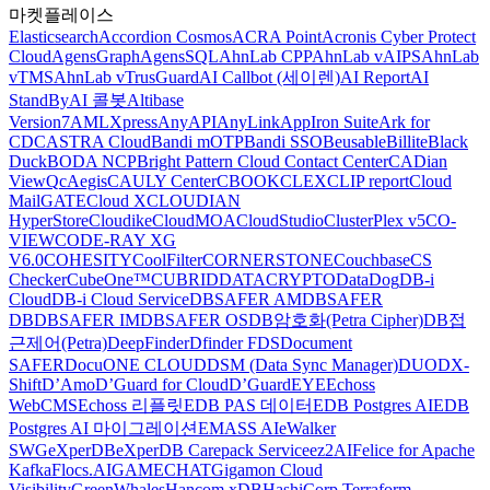
마켓플레이스
Elasticsearch
Accordion Cosmos
ACRA Point
Acronis Cyber Protect
Cloud
AgensGraph
AgensSQL
AhnLab CPP
AhnLab vAIPS
AhnLab
vTMS
AhnLab vTrusGuard
AI Callbot (세이렌)
AI Report
AI
StandBy
AI 콜봇
Altibase
Version7
AMLXpress
AnyAPI
AnyLink
AppIron Suite
Ark for
CDC
ASTRA Cloud
Bandi mOTP
Bandi SSO
Beusable
Billite
Black
Duck
BODA NCP
Bright Pattern Cloud Contact Center
CADian
ViewQ
cAegis
CAULY Center
CBOOK
CLEX
CLIP report
Cloud
MailGATE
Cloud X
CLOUDIAN
HyperStore
Cloudike
CloudMOA
CloudStudio
ClusterPlex v5
CO-
VIEW
CODE-RAY XG
V6.0
COHESITY
CoolFilter
CORNERSTONE
Couchbase
CS
Checker
CubeOne™
CUBRID
DATACRYPTO
DataDog
DB-i
Cloud
DB-i Cloud Service
DBSAFER AM
DBSAFER
DB
DBSAFER IM
DBSAFER OS
DB암호화(Petra Cipher)
DB접
근제어(Petra)
DeepFinder
Dfinder FDS
Document
SAFER
DocuONE CLOUD
DSM (Data Sync Manager)
DUO
DX-
Shift
D’Amo
D’Guard for Cloud
D’GuardEYE
Echoss
WebCMS
Echoss 리플릿
EDB PAS 데이터
EDB Postgres AI
EDB
Postgres AI 마이그레이션
EMASS AI
eWalker
SWG
eXperDB
eXperDB Carepack Service
ez2AI
Felice for Apache
Kafka
Flocs.AI
GAMECHAT
Gigamon Cloud
Visibility
GreenWhales
Hancom xDB
HashiCorp Terraform