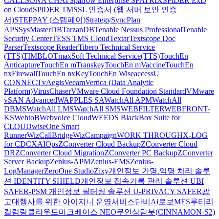
CALL
SONA CHAT
Sparrow Enterprise
SPATRIX
SPiDER ExD
on Cloud
SPiDER TM
SSL 인증서 (웹 서버 보안 인증
서)
STEPPAY (스텝페이)
Strategy
SyncPlan
APS
SysMasterDB
TarzanDB
Tenable Nessus Professional
Tenable
Security Center
TESS TMS Cloud
Textar
Textscope Doc
Parser
Textscope Reader
Tibero Technical Service
(TTS)
TIMBLO
TmaxSoft Technical Service(TTS)
TouchEn
Anticapture
TouchEn mTranskey
TouchEn mVaccine
TouchEn
nxFirewall
TouchEn nxKey
TouchEn Wiseaccess
U
CONNECT
vAegis
Veeam
Vertica (Data Analytic
Platform)
VirusChaser
VMware Cloud Foundation Standard
VMware
vSAN Advanced
WAPPLES SA
WatchAll APM
WatchAll
DBMS
WatchAll LMS
WatchAll SMS
WEBFILTER
WEBFRONT-
KS
WebtoB
Webvoice Cloud
WEEDS BlackBox Suite for
CLOUD
wiseOne Smart
Runner
WizCallBridge
WizCampaign
WORK THROUGH
X-LOG
for CDC
XAIOps
ZConverter Cloud Backup
ZConverter Cloud
DR
ZConverter Cloud Migration
ZConverter PC Backup
ZConverter
Server Backup
Zenius-APM
Zenius-EMS
Zenius-
LogManager
ZeroOne Studio
Zixy
개인정보 가명.익명 처리 솔루
션 IDENTITY SHIELD
개인정보 접속기록 관리 솔루션 UBI
SAFER-PSM
개인정보 필터링 솔루션 U-PRIVACY SAFER
광
고대행사를 위한 아이지니 운영서비스
단비Ai
로보MES
루티
리
컬럼
링클라우드
마크베이스 NEO
무인상담봇(CINNAMON-S2)