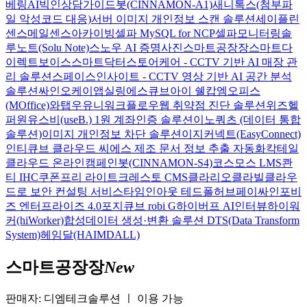
베링AI
빅인
상담가이드봇(CINNAMON-A1)
새니톡스(첨부파
일 악성코드 대응)
서버 이미지 개인정보 스캔 솔루션
세이플린
센스메일
센스아카이빙
셀파 MySQL for NCP
셀파모니터링
솔
루노트(Solu Note)
스노우 AI 증명사진
스마트공장장
스마트다
이렉트보이스
스마트닥터
스토어케어 - CCTV 기반 AI 매장 관
리 솔루션
스페이스인사이트 - CCTV 영상 기반 AI 공간 분석
솔루션
싸인오케이
앱실링
에스큐브아이 쉘캅
엠오피스
(MOffice)
와탭
우유니
워크플로우
웹 취약점 진단 솔루션
위즈헬
퍼원
유스비(useB.) 1원 계좌인증 솔루션
이노쿼츠 (데이터 통합
솔루션)
이미지 개인정보 차단 솔루션
이지커넥트(EasyConnect)
인티큐브 클라우드 씨에스
제조 문서 정보 추출 자동화
칵테일
클라우드 온라인
캠페인봇(CINNAMON-S4)
코스모스 LMS
콴
티 IHC
쿠폰프리 라이트
크레스토 CMS
클라리오
클라빌
클라우
드로 보안 컨설팅 서비스
타임인아웃
테드폴허브
페이싸인
포비
즈 엔터프라이즈 4.0
포지큐브 robi G
하이버프 AI인터뷰
하이워
커(hiWorker)
합성데이터 생성·변환 솔루션 DTS(Data Transform
System)
헤임달(HAIMDALL)
스마트공장장
New
판매자: 디엠테크솔루션
ㅣ
이용 가능