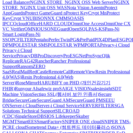
Load Balancer
NGINX STORE_NGINX OSS Web Server
NGINX
STORE_NGINX Unit OSS WAS
Nota Vision Agent
nProtect
AppGuard
nProtect GameGuard
nProtect KeyCrypt M
nProtect
KeyCrypt V
NUBISON
NX CMMS
OASIS
IPCC
Ocloud
OfficeHARD CLOUD
OmniOne Access
OmniOne CX
VC Verifier
OMNIOUS
ONEGuard
OpenSQL
PAS-KS
Pass-Ni
Smart Login
Pass-Ni
SSO
PCFILTER
Pentaho
PerfecTwin
PG&PrePaid
PIX4D
PlanESG
PO
DPM
POLESTAR SMS
POLESTAR WPM
PORTA
Privacy-i Cloud
Privacy-i Cloud
Service
PrivacyDB
ProDiscovery
ProESGNet
ProSync
Qlik
Replicate
RAG42
Rancher
Rancher Professional
Support
RansomZERO
SaaS
RealMail
RedCastle
RemoteCall
RemoteView
Resin Professional
4.0(WAS)
Resin Professional 4.0(Web
Server)
RoseMirrorHA
RUBIFY on PHD (개인건강기기
FHIR)
Runyour AI
safewiz pro
SAIGE VISION
salesinsight
SDT
Machine Vision
Sectigo SSL(웹서버 보안 인증서)
Secure
Bridge
SecureGate
SecureGuard AM
SecureGuard PM
SEEU
ON
Server-i Cloud
Server-i Cloud Service
SERVERFILTER
SGA
Solutions Technical Support
SILCROAD
(CDC)
SingleStoreDB
SIOS Lifekeeper
Skuber
MGMT
SmartEES
SmartFactory
SNIPER ONE cloud
SNIPER TMS-
PCRE cloud
Sometrend Data+ (썸트렌드 데이터플러스)
SONA