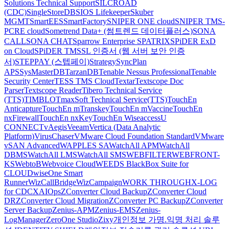
Solutions Technical Support
SILCROAD
(CDC)
SingleStoreDB
SIOS Lifekeeper
Skuber
MGMT
SmartEES
SmartFactory
SNIPER ONE cloud
SNIPER TMS-
PCRE cloud
Sometrend Data+ (썸트렌드 데이터플러스)
SONA
CALL
SONA CHAT
Sparrow Enterprise
SPATRIX
SPiDER ExD
on Cloud
SPiDER TM
SSL 인증서 (웹 서버 보안 인증
서)
STEPPAY (스텝페이)
Strategy
SyncPlan
APS
SysMasterDB
TarzanDB
Tenable Nessus Professional
Tenable
Security Center
TESS TMS Cloud
Textar
Textscope Doc
Parser
Textscope Reader
Tibero Technical Service
(TTS)
TIMBLO
TmaxSoft Technical Service(TTS)
TouchEn
Anticapture
TouchEn mTranskey
TouchEn mVaccine
TouchEn
nxFirewall
TouchEn nxKey
TouchEn Wiseaccess
U
CONNECT
vAegis
Veeam
Vertica (Data Analytic
Platform)
VirusChaser
VMware Cloud Foundation Standard
VMware
vSAN Advanced
WAPPLES SA
WatchAll APM
WatchAll
DBMS
WatchAll LMS
WatchAll SMS
WEBFILTER
WEBFRONT-
KS
WebtoB
Webvoice Cloud
WEEDS BlackBox Suite for
CLOUD
wiseOne Smart
Runner
WizCallBridge
WizCampaign
WORK THROUGH
X-LOG
for CDC
XAIOps
ZConverter Cloud Backup
ZConverter Cloud
DR
ZConverter Cloud Migration
ZConverter PC Backup
ZConverter
Server Backup
Zenius-APM
Zenius-EMS
Zenius-
LogManager
ZeroOne Studio
Zixy
개인정보 가명.익명 처리 솔루