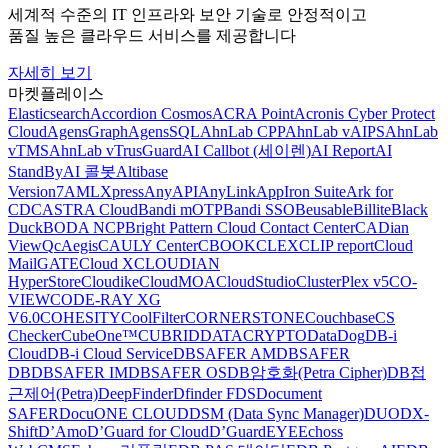
세계적 수준의 IT 인프라와 보안 기술로 안정적이고
품질 높은 클라우드 서비스를 제공합니다
자세히 보기
마켓플레이스
Elasticsearch
Accordion Cosmos
ACRA Point
Acronis Cyber Protect
Cloud
AgensGraph
AgensSQL
AhnLab CPP
AhnLab vAIPS
AhnLab
vTMS
AhnLab vTrusGuard
AI Callbot (세이렌)
AI Report
AI
StandBy
AI 콜봇
Altibase
Version7
AMLXpress
AnyAPI
AnyLink
AppIron Suite
Ark for
CDC
ASTRA Cloud
Bandi mOTP
Bandi SSO
Beusable
Billite
Black
Duck
BODA NCP
Bright Pattern Cloud Contact Center
CADian
ViewQ
cAegis
CAULY Center
CBOOK
CLEX
CLIP report
Cloud
MailGATE
Cloud X
CLOUDIAN
HyperStore
Cloudike
CloudMOA
CloudStudio
ClusterPlex v5
CO-
VIEW
CODE-RAY XG
V6.0
COHESITY
CoolFilter
CORNERSTONE
Couchbase
CS
Checker
CubeOne™
CUBRID
DATACRYPTO
DataDog
DB-i
Cloud
DB-i Cloud Service
DBSAFER AM
DBSAFER
DB
DBSAFER IM
DBSAFER OS
DB암호화(Petra Cipher)
DB접
근제어(Petra)
DeepFinder
Dfinder FDS
Document
SAFER
DocuONE CLOUD
DSM (Data Sync Manager)
DUO
DX-
Shift
D’Amo
D’Guard for Cloud
D’GuardEYE
Echoss