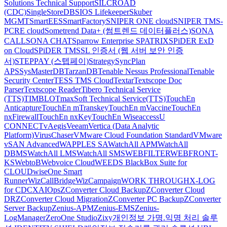
Solutions Technical Support
SILCROAD
(CDC)
SingleStoreDB
SIOS Lifekeeper
Skuber
MGMT
SmartEES
SmartFactory
SNIPER ONE cloud
SNIPER TMS-
PCRE cloud
Sometrend Data+ (썸트렌드 데이터플러스)
SONA
CALL
SONA CHAT
Sparrow Enterprise
SPATRIX
SPiDER ExD
on Cloud
SPiDER TM
SSL 인증서 (웹 서버 보안 인증
서)
STEPPAY (스텝페이)
Strategy
SyncPlan
APS
SysMasterDB
TarzanDB
Tenable Nessus Professional
Tenable
Security Center
TESS TMS Cloud
Textar
Textscope Doc
Parser
Textscope Reader
Tibero Technical Service
(TTS)
TIMBLO
TmaxSoft Technical Service(TTS)
TouchEn
Anticapture
TouchEn mTranskey
TouchEn mVaccine
TouchEn
nxFirewall
TouchEn nxKey
TouchEn Wiseaccess
U
CONNECT
vAegis
Veeam
Vertica (Data Analytic
Platform)
VirusChaser
VMware Cloud Foundation Standard
VMware
vSAN Advanced
WAPPLES SA
WatchAll APM
WatchAll
DBMS
WatchAll LMS
WatchAll SMS
WEBFILTER
WEBFRONT-
KS
WebtoB
Webvoice Cloud
WEEDS BlackBox Suite for
CLOUD
wiseOne Smart
Runner
WizCallBridge
WizCampaign
WORK THROUGH
X-LOG
for CDC
XAIOps
ZConverter Cloud Backup
ZConverter Cloud
DR
ZConverter Cloud Migration
ZConverter PC Backup
ZConverter
Server Backup
Zenius-APM
Zenius-EMS
Zenius-
LogManager
ZeroOne Studio
Zixy
개인정보 가명.익명 처리 솔루