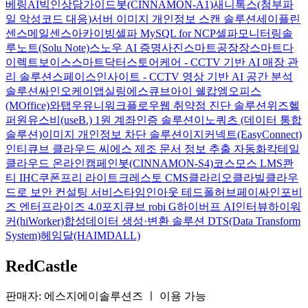
베링AI
빅인
상담가이드봇(CINNAMON-A1)
새니톡스(첨부파
일 악성코드 대응)
서버 이미지 개인정보 스캔 솔루션
세이플린
센스메일
센스아카이빙
셀파 MySQL for NCP
셀파모니터링
솔
루노트(Solu Note)
스노우 AI 증명사진
스마트공장장
스마트다
이렉트보이스
스마트닥터
스토어케어 - CCTV 기반 AI 매장 관
리 솔루션
스페이스인사이트 - CCTV 영상 기반 AI 공간 분석
솔루션
싸인오케이
앱실링
에스큐브아이 쉘캅
엠오피스
(MOffice)
와탭
우유니
워크플로우
웹 취약점 진단 솔루션
위즈헬
퍼원
유스비(useB.) 1원 계좌인증 솔루션
이노쿼츠 (데이터 통합
솔루션)
이미지 개인정보 차단 솔루션
이지커넥트(EasyConnect)
인티큐브 클라우드 씨에스
제조 문서 정보 추출 자동화
칵테일
클라우드 온라인
캠페인봇(CINNAMON-S4)
코스모스 LMS
콴
티 IHC
쿠폰프리 라이트
크레스토 CMS
클라리오
클라빌
클라우
드로 보안 컨설팅 서비스
타임인아웃
테드폴허브
페이싸인
포비
즈 엔터프라이즈 4.0
포지큐브 robi G
하이버프 AI인터뷰
하이워
커(hiWorker)
합성데이터 생성·변환 솔루션 DTS(Data Transform
System)
헤임달(HAIMDALL)
RedCastle
판매자: 에스지에이솔루션즈
ㅣ
이용 가능