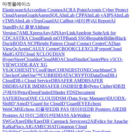
마켓플레이스
Elasticsearch
Accordion Cosmos
ACRA Point
Acronis Cyber Protect
Cloud
AgensGraph
AgensSQL
AhnLab CPP
AhnLab vAIPS
AhnLab
vTMS
AhnLab vTrusGuard
AI Callbot (세이렌)
AI Report
AI
StandBy
AI 콜봇
Altibase
Version7
AMLXpress
AnyAPI
AnyLink
AppIron Suite
Ark for
CDC
ASTRA Cloud
Bandi mOTP
Bandi SSO
Beusable
Billite
Black
Duck
BODA NCP
Bright Pattern Cloud Contact Center
CADian
ViewQ
cAegis
CAULY Center
CBOOK
CLEX
CLIP report
Cloud
MailGATE
Cloud X
CLOUDIAN
HyperStore
Cloudike
CloudMOA
CloudStudio
ClusterPlex v5
CO-
VIEW
CODE-RAY XG
V6.0
COHESITY
CoolFilter
CORNERSTONE
Couchbase
CS
Checker
CubeOne™
CUBRID
DATACRYPTO
DataDog
DB-i
Cloud
DB-i Cloud Service
DBSAFER AM
DBSAFER
DB
DBSAFER IM
DBSAFER OS
DB암호화(Petra Cipher)
DB접
근제어(Petra)
DeepFinder
Dfinder FDS
Document
SAFER
DocuONE CLOUD
DSM (Data Sync Manager)
DUO
DX-
Shift
D’Amo
D’Guard for Cloud
D’GuardEYE
Echoss
WebCMS
Echoss 리플릿
EDB PAS 데이터
EDB Postgres AI
EDB
Postgres AI 마이그레이션
EMASS AI
eWalker
SWG
eXperDB
eXperDB Carepack Service
ez2AI
Felice for Apache
Kafka
Flocs.AI
GAMECHAT
Gigamon Cloud
Visibility
GreenWhales
Hancom xDB
HashiCorp Terraform