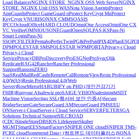
Load Balancer
NGINX STORE_NGINX OSS Web Server
NGINX
STORE_NGINX Unit OSS WAS
Nota Vision Agent
nProtect
AppGuard
nProtect GameGuard
nProtect KeyCrypt M
nProtect
KeyCrypt V
NUBISON
NX CMMS
OASIS
IPCC
Ocloud
OfficeHARD CLOUD
OmniOne Access
OmniOne CX
VC Verifier
OMNIOUS
ONEGuard
OpenSQL
PAS-KS
Pass-Ni
Smart Login
Pass-Ni
SSO
PCFILTER
Pentaho
PerfecTwin
PG&PrePaid
PIX4D
PlanESG
PO
DPM
POLESTAR SMS
POLESTAR WPM
PORTA
Privacy-i Cloud
Privacy-i Cloud
Service
PrivacyDB
ProDiscovery
ProESGNet
ProSync
Qlik
Replicate
RAG42
Rancher
Rancher Professional
Support
RansomZERO
SaaS
RealMail
RedCastle
RemoteCall
RemoteView
Resin Professional
4.0(WAS)
Resin Professional 4.0(Web
Server)
RoseMirrorHA
RUBIFY on PHD (개인건강기기
FHIR)
Runyour AI
safewiz pro
SAIGE VISION
salesinsight
SDT
Machine Vision
Sectigo SSL(웹서버 보안 인증서)
Secure
Bridge
SecureGate
SecureGuard AM
SecureGuard PM
SEEU
ON
Server-i Cloud
Server-i Cloud Service
SERVERFILTER
SGA
Solutions Technical Support
SILCROAD
(CDC)
SingleStoreDB
SIOS Lifekeeper
Skuber
MGMT
SmartEES
SmartFactory
SNIPER ONE cloud
SNIPER TMS-
PCRE cloud
Sometrend Data+ (썸트렌드 데이터플러스)
SONA