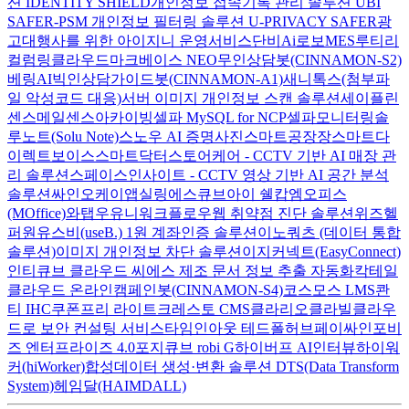
션 IDENTITY SHIELD
개인정보 접속기록 관리 솔루션 UBI
SAFER-PSM
개인정보 필터링 솔루션 U-PRIVACY SAFER
광
고대행사를 위한 아이지니 운영서비스
단비Ai
로보MES
루티
리
컬럼
링클라우드
마크베이스 NEO
무인상담봇(CINNAMON-S2)
베링AI
빅인
상담가이드봇(CINNAMON-A1)
새니톡스(첨부파
일 악성코드 대응)
서버 이미지 개인정보 스캔 솔루션
세이플린
센스메일
센스아카이빙
셀파 MySQL for NCP
셀파모니터링
솔
루노트(Solu Note)
스노우 AI 증명사진
스마트공장장
스마트다
이렉트보이스
스마트닥터
스토어케어 - CCTV 기반 AI 매장 관
리 솔루션
스페이스인사이트 - CCTV 영상 기반 AI 공간 분석
솔루션
싸인오케이
앱실링
에스큐브아이 쉘캅
엠오피스
(MOffice)
와탭
우유니
워크플로우
웹 취약점 진단 솔루션
위즈헬
퍼원
유스비(useB.) 1원 계좌인증 솔루션
이노쿼츠 (데이터 통합
솔루션)
이미지 개인정보 차단 솔루션
이지커넥트(EasyConnect)
인티큐브 클라우드 씨에스
제조 문서 정보 추출 자동화
칵테일
클라우드 온라인
캠페인봇(CINNAMON-S4)
코스모스 LMS
콴
티 IHC
쿠폰프리 라이트
크레스토 CMS
클라리오
클라빌
클라우
드로 보안 컨설팅 서비스
타임인아웃
테드폴허브
페이싸인
포비
즈 엔터프라이즈 4.0
포지큐브 robi G
하이버프 AI인터뷰
하이워
커(hiWorker)
합성데이터 생성·변환 솔루션 DTS(Data Transform
System)
헤임달(HAIMDALL)