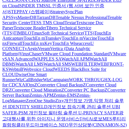
CALL
SONA CHAT
Sparrow Enterprise
SPATRIX
SPiDER ExD
on Cloud
SPiDER TM
SSL 인증서 (웹 서버 보안 인증
서)
STEPPAY (스텝페이)
Strategy
SyncPlan
APS
SysMasterDB
TarzanDB
Tenable Nessus Professional
Tenable
Security Center
TESS TMS Cloud
Textar
Textscope Doc
Parser
Textscope Reader
Tibero Technical Service
(TTS)
TIMBLO
TmaxSoft Technical Service(TTS)
TouchEn
Anticapture
TouchEn mTranskey
TouchEn mVaccine
TouchEn
nxFirewall
TouchEn nxKey
TouchEn Wiseaccess
U
CONNECT
vAegis
Veeam
Vertica (Data Analytic
Platform)
VirusChaser
VMware Cloud Foundation Standard
VMware
vSAN Advanced
WAPPLES SA
WatchAll APM
WatchAll
DBMS
WatchAll LMS
WatchAll SMS
WEBFILTER
WEBFRONT-
KS
WebtoB
Webvoice Cloud
WEEDS BlackBox Suite for
CLOUD
wiseOne Smart
Runner
WizCallBridge
WizCampaign
WORK THROUGH
X-LOG
for CDC
XAIOps
ZConverter Cloud Backup
ZConverter Cloud
DR
ZConverter Cloud Migration
ZConverter PC Backup
ZConverter
Server Backup
Zenius-APM
Zenius-EMS
Zenius-
LogManager
ZeroOne Studio
Zixy
개인정보 가명.익명 처리 솔루
션 IDENTITY SHIELD
개인정보 접속기록 관리 솔루션 UBI
SAFER-PSM
개인정보 필터링 솔루션 U-PRIVACY SAFER
광
고대행사를 위한 아이지니 운영서비스
단비Ai
로보MES
루티
리
컬럼
링클라우드
마크베이스 NEO
무인상담봇(CINNAMON-S2)