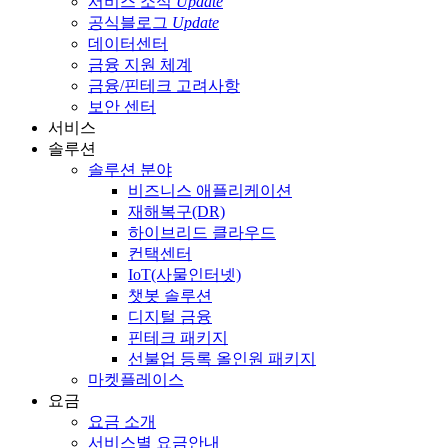
서비스 소식
Update
공식블로그
Update
데이터센터
금융 지원 체계
금융/핀테크 고려사항
보안 센터
서비스
솔루션
솔루션 분야
비즈니스 애플리케이션
재해복구(DR)
하이브리드 클라우드
컨택센터
IoT(사물인터넷)
챗봇 솔루션
디지털 금융
핀테크 패키지
선불업 등록 올인원 패키지
마켓플레이스
요금
요금 소개
서비스별 요금안내