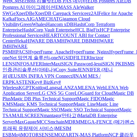
WebCMS
Echoss 리플릿
EDB PAS 데이터
EDB Postgres AI
EDB
Postgres AI 마이그레이션
EMASS AI
eWalker
SWG
eXperDB
eXperDB Carepack Service
ez2AI
Felice for Apache
Kafka
Flocs.AI
GAMECHAT
Gigamon Cloud
Visibility
GreenWhales
Hancom xDB
HashiCorp Terraform
Enterprise
HashiCorp Vault Enterprise
HCL BigFix
HCP Enterprise
Professional Services
HEARTCOUNT ABI for Contact
Center
Heka
HIWARE DBAM
HIWARE DBIM
HIWARE
IM
HIWARE
PSM
HPACS
HyperFrame_Apache
HyperFrame_Nginx
HyperFrame_
oneNet 망연계 솔루션
i-oneNGS
IDFILTER
Incizor
LENS
INFOSAFER
InterMax
iSIGN Password-less
iSIGN PKI
ISMS
인증관리솔루션(아테나)
jCopy Suite
JENNIFER (제니
퍼)
JEUS
JIN INFRA VPN Connect
JINAM MES /
ERP
KASTEN
Key# Biz
Key#
Wireless
KGPT
Knitlog
Langsa
LANZAM
LENA Web
LENA Web
Application Server
LG CNS 5G Core
LOGuard for Cloud
Magic DB
Plus
Magic DB Plus Technical Support
Magic FIDO
Magic
KMS
Magic KMS Technical Support
Magic Line
Magic Line
Technical Support
Magic SSO
Magic SSO Technical Support
Magic
TSA
MAILSCREEN
mantago(만타고)
MariaDB Enterprise
Server
MaxGauge
MCCS
mchain
MDRM
MEGA-FENCE (메가펜스
트래픽 유량제어 서비스)
MESIM
ESB
Moji
MOTORSENSE
MOZART
N-MAS Platform
NCP 클라우