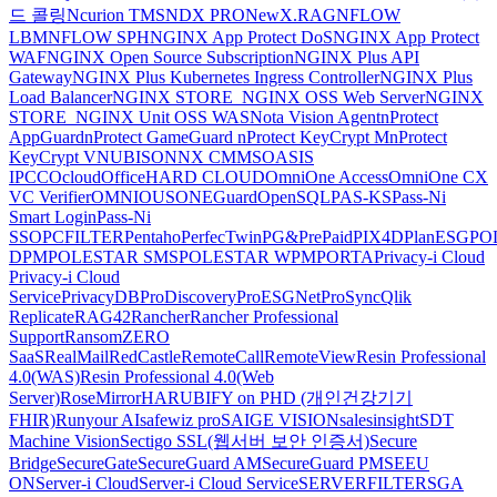
드 콜링
Ncurion TMS
NDX PRO
NewX.RAG
NFLOW
LBM
NFLOW SPH
NGINX App Protect DoS
NGINX App Protect
WAF
NGINX Open Source Subscription
NGINX Plus API
Gateway
NGINX Plus Kubernetes Ingress Controller
NGINX Plus
Load Balancer
NGINX STORE_NGINX OSS Web Server
NGINX
STORE_NGINX Unit OSS WAS
Nota Vision Agent
nProtect
AppGuard
nProtect GameGuard
nProtect KeyCrypt M
nProtect
KeyCrypt V
NUBISON
NX CMMS
OASIS
IPCC
Ocloud
OfficeHARD CLOUD
OmniOne Access
OmniOne CX
VC Verifier
OMNIOUS
ONEGuard
OpenSQL
PAS-KS
Pass-Ni
Smart Login
Pass-Ni
SSO
PCFILTER
Pentaho
PerfecTwin
PG&PrePaid
PIX4D
PlanESG
PO
DPM
POLESTAR SMS
POLESTAR WPM
PORTA
Privacy-i Cloud
Privacy-i Cloud
Service
PrivacyDB
ProDiscovery
ProESGNet
ProSync
Qlik
Replicate
RAG42
Rancher
Rancher Professional
Support
RansomZERO
SaaS
RealMail
RedCastle
RemoteCall
RemoteView
Resin Professional
4.0(WAS)
Resin Professional 4.0(Web
Server)
RoseMirrorHA
RUBIFY on PHD (개인건강기기
FHIR)
Runyour AI
safewiz pro
SAIGE VISION
salesinsight
SDT
Machine Vision
Sectigo SSL(웹서버 보안 인증서)
Secure
Bridge
SecureGate
SecureGuard AM
SecureGuard PM
SEEU
ON
Server-i Cloud
Server-i Cloud Service
SERVERFILTER
SGA