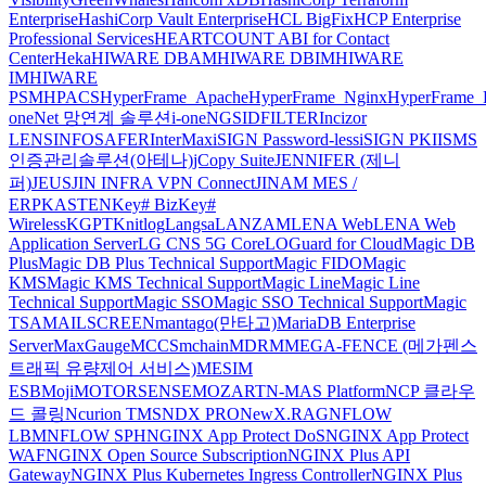
Enterprise
HashiCorp Vault Enterprise
HCL BigFix
HCP Enterprise
Professional Services
HEARTCOUNT ABI for Contact
Center
Heka
HIWARE DBAM
HIWARE DBIM
HIWARE
IM
HIWARE
PSM
HPACS
HyperFrame_Apache
HyperFrame_Nginx
HyperFrame_
oneNet 망연계 솔루션
i-oneNGS
IDFILTER
Incizor
LENS
INFOSAFER
InterMax
iSIGN Password-less
iSIGN PKI
ISMS
인증관리솔루션(아테나)
jCopy Suite
JENNIFER (제니
퍼)
JEUS
JIN INFRA VPN Connect
JINAM MES /
ERP
KASTEN
Key# Biz
Key#
Wireless
KGPT
Knitlog
Langsa
LANZAM
LENA Web
LENA Web
Application Server
LG CNS 5G Core
LOGuard for Cloud
Magic DB
Plus
Magic DB Plus Technical Support
Magic FIDO
Magic
KMS
Magic KMS Technical Support
Magic Line
Magic Line
Technical Support
Magic SSO
Magic SSO Technical Support
Magic
TSA
MAILSCREEN
mantago(만타고)
MariaDB Enterprise
Server
MaxGauge
MCCS
mchain
MDRM
MEGA-FENCE (메가펜스
트래픽 유량제어 서비스)
MESIM
ESB
Moji
MOTORSENSE
MOZART
N-MAS Platform
NCP 클라우
드 콜링
Ncurion TMS
NDX PRO
NewX.RAG
NFLOW
LBM
NFLOW SPH
NGINX App Protect DoS
NGINX App Protect
WAF
NGINX Open Source Subscription
NGINX Plus API
Gateway
NGINX Plus Kubernetes Ingress Controller
NGINX Plus