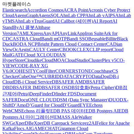
마켓플레이스
Elasticsearch
Accordion Cosmos
ACRA Point
Acronis Cyber Protect
Cloud
AgensGraph
AgensSQL
AhnLab CPP
AhnLab vAIPS
AhnLab
vTMS
AhnLab vTrusGuard
AI Callbot (세이렌)
AI Report
AI
StandBy
AI 콜봇
Altibase
Version7
AMLXpress
AnyAPI
AnyLink
AppIron Suite
Ark for
CDC
ASTRA Cloud
Bandi mOTP
Bandi SSO
Beusable
Billite
Black
Duck
BODA NCP
Bright Pattern Cloud Contact Center
CADian
ViewQ
cAegis
CAULY Center
CBOOK
CLEX
CLIP report
Cloud
MailGATE
Cloud X
CLOUDIAN
HyperStore
Cloudike
CloudMOA
CloudStudio
ClusterPlex v5
CO-
VIEW
CODE-RAY XG
V6.0
COHESITY
CoolFilter
CORNERSTONE
Couchbase
CS
Checker
CubeOne™
CUBRID
DATACRYPTO
DataDog
DB-i
Cloud
DB-i Cloud Service
DBSAFER AM
DBSAFER
DB
DBSAFER IM
DBSAFER OS
DB암호화(Petra Cipher)
DB접
근제어(Petra)
DeepFinder
Dfinder FDS
Document
SAFER
DocuONE CLOUD
DSM (Data Sync Manager)
DUO
DX-
Shift
D’Amo
D’Guard for Cloud
D’GuardEYE
Echoss
WebCMS
Echoss 리플릿
EDB PAS 데이터
EDB Postgres AI
EDB
Postgres AI 마이그레이션
EMASS AI
eWalker
SWG
eXperDB
eXperDB Carepack Service
ez2AI
Felice for Apache
Kafka
Flocs.AI
GAMECHAT
Gigamon Cloud
Visibility
GreenWhales
Hancom xDB
HashiCorp Terraform