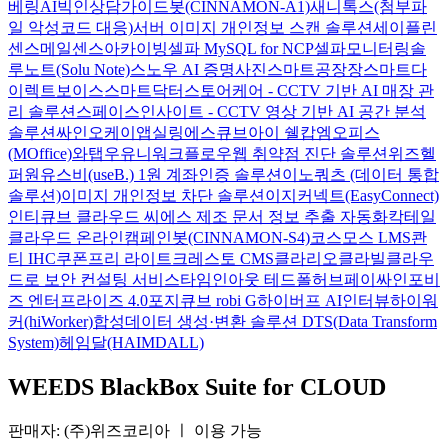
베링AI
빅인
상담가이드봇(CINNAMON-A1)
새니톡스(첨부파
일 악성코드 대응)
서버 이미지 개인정보 스캔 솔루션
세이플린
센스메일
센스아카이빙
셀파 MySQL for NCP
셀파모니터링
솔
루노트(Solu Note)
스노우 AI 증명사진
스마트공장장
스마트다
이렉트보이스
스마트닥터
스토어케어 - CCTV 기반 AI 매장 관
리 솔루션
스페이스인사이트 - CCTV 영상 기반 AI 공간 분석
솔루션
싸인오케이
앱실링
에스큐브아이 쉘캅
엠오피스
(MOffice)
와탭
우유니
워크플로우
웹 취약점 진단 솔루션
위즈헬
퍼원
유스비(useB.) 1원 계좌인증 솔루션
이노쿼츠 (데이터 통합
솔루션)
이미지 개인정보 차단 솔루션
이지커넥트(EasyConnect)
인티큐브 클라우드 씨에스
제조 문서 정보 추출 자동화
칵테일
클라우드 온라인
캠페인봇(CINNAMON-S4)
코스모스 LMS
콴
티 IHC
쿠폰프리 라이트
크레스토 CMS
클라리오
클라빌
클라우
드로 보안 컨설팅 서비스
타임인아웃
테드폴허브
페이싸인
포비
즈 엔터프라이즈 4.0
포지큐브 robi G
하이버프 AI인터뷰
하이워
커(hiWorker)
합성데이터 생성·변환 솔루션 DTS(Data Transform
System)
헤임달(HAIMDALL)
WEEDS BlackBox Suite for CLOUD
판매자: (주)위즈코리아
ㅣ
이용 가능