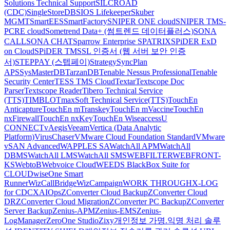
Solutions Technical Support
SILCROAD
(CDC)
SingleStoreDB
SIOS Lifekeeper
Skuber
MGMT
SmartEES
SmartFactory
SNIPER ONE cloud
SNIPER TMS-
PCRE cloud
Sometrend Data+ (썸트렌드 데이터플러스)
SONA
CALL
SONA CHAT
Sparrow Enterprise
SPATRIX
SPiDER ExD
on Cloud
SPiDER TM
SSL 인증서 (웹 서버 보안 인증
서)
STEPPAY (스텝페이)
Strategy
SyncPlan
APS
SysMasterDB
TarzanDB
Tenable Nessus Professional
Tenable
Security Center
TESS TMS Cloud
Textar
Textscope Doc
Parser
Textscope Reader
Tibero Technical Service
(TTS)
TIMBLO
TmaxSoft Technical Service(TTS)
TouchEn
Anticapture
TouchEn mTranskey
TouchEn mVaccine
TouchEn
nxFirewall
TouchEn nxKey
TouchEn Wiseaccess
U
CONNECT
vAegis
Veeam
Vertica (Data Analytic
Platform)
VirusChaser
VMware Cloud Foundation Standard
VMware
vSAN Advanced
WAPPLES SA
WatchAll APM
WatchAll
DBMS
WatchAll LMS
WatchAll SMS
WEBFILTER
WEBFRONT-
KS
WebtoB
Webvoice Cloud
WEEDS BlackBox Suite for
CLOUD
wiseOne Smart
Runner
WizCallBridge
WizCampaign
WORK THROUGH
X-LOG
for CDC
XAIOps
ZConverter Cloud Backup
ZConverter Cloud
DR
ZConverter Cloud Migration
ZConverter PC Backup
ZConverter
Server Backup
Zenius-APM
Zenius-EMS
Zenius-
LogManager
ZeroOne Studio
Zixy
개인정보 가명.익명 처리 솔루