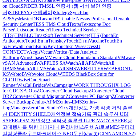
CALL
SONA CHAT
Sparrow Enterprise
SPATRIX
SPiDER ExD
on Cloud
SPiDER TM
SSL 인증서 (웹 서버 보안 인증
서)
STEPPAY (스텝페이)
Strategy
SyncPlan
APS
SysMasterDB
TarzanDB
Tenable Nessus Professional
Tenable
Security Center
TESS TMS Cloud
Textar
Textscope Doc
Parser
Textscope Reader
Tibero Technical Service
(TTS)
TIMBLO
TmaxSoft Technical Service(TTS)
TouchEn
Anticapture
TouchEn mTranskey
TouchEn mVaccine
TouchEn
nxFirewall
TouchEn nxKey
TouchEn Wiseaccess
U
CONNECT
vAegis
Veeam
Vertica (Data Analytic
Platform)
VirusChaser
VMware Cloud Foundation Standard
VMware
vSAN Advanced
WAPPLES SA
WatchAll APM
WatchAll
DBMS
WatchAll LMS
WatchAll SMS
WEBFILTER
WEBFRONT-
KS
WebtoB
Webvoice Cloud
WEEDS BlackBox Suite for
CLOUD
wiseOne Smart
Runner
WizCallBridge
WizCampaign
WORK THROUGH
X-LOG
for CDC
XAIOps
ZConverter Cloud Backup
ZConverter Cloud
DR
ZConverter Cloud Migration
ZConverter PC Backup
ZConverter
Server Backup
Zenius-APM
Zenius-EMS
Zenius-
LogManager
ZeroOne Studio
Zixy
개인정보 가명.익명 처리 솔루
션 IDENTITY SHIELD
개인정보 접속기록 관리 솔루션 UBI
SAFER-PSM
개인정보 필터링 솔루션 U-PRIVACY SAFER
광
고대행사를 위한 아이지니 운영서비스
단비Ai
로보MES
루티
리
컬럼
링클라우드
마크베이스 NEO
무인상담봇(CINNAMON-S2)