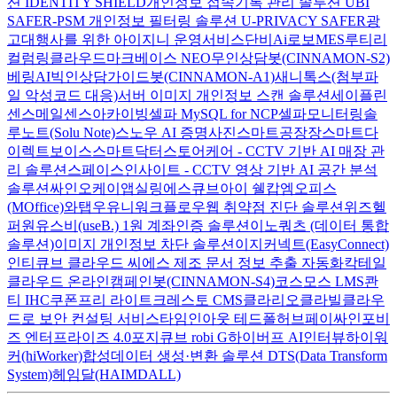
션 IDENTITY SHIELD
개인정보 접속기록 관리 솔루션 UBI
SAFER-PSM
개인정보 필터링 솔루션 U-PRIVACY SAFER
광
고대행사를 위한 아이지니 운영서비스
단비Ai
로보MES
루티
리
컬럼
링클라우드
마크베이스 NEO
무인상담봇(CINNAMON-S2)
베링AI
빅인
상담가이드봇(CINNAMON-A1)
새니톡스(첨부파
일 악성코드 대응)
서버 이미지 개인정보 스캔 솔루션
세이플린
센스메일
센스아카이빙
셀파 MySQL for NCP
셀파모니터링
솔
루노트(Solu Note)
스노우 AI 증명사진
스마트공장장
스마트다
이렉트보이스
스마트닥터
스토어케어 - CCTV 기반 AI 매장 관
리 솔루션
스페이스인사이트 - CCTV 영상 기반 AI 공간 분석
솔루션
싸인오케이
앱실링
에스큐브아이 쉘캅
엠오피스
(MOffice)
와탭
우유니
워크플로우
웹 취약점 진단 솔루션
위즈헬
퍼원
유스비(useB.) 1원 계좌인증 솔루션
이노쿼츠 (데이터 통합
솔루션)
이미지 개인정보 차단 솔루션
이지커넥트(EasyConnect)
인티큐브 클라우드 씨에스
제조 문서 정보 추출 자동화
칵테일
클라우드 온라인
캠페인봇(CINNAMON-S4)
코스모스 LMS
콴
티 IHC
쿠폰프리 라이트
크레스토 CMS
클라리오
클라빌
클라우
드로 보안 컨설팅 서비스
타임인아웃
테드폴허브
페이싸인
포비
즈 엔터프라이즈 4.0
포지큐브 robi G
하이버프 AI인터뷰
하이워
커(hiWorker)
합성데이터 생성·변환 솔루션 DTS(Data Transform
System)
헤임달(HAIMDALL)