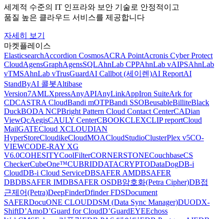
세계적 수준의 IT 인프라와 보안 기술로 안정적이고
품질 높은 클라우드 서비스를 제공합니다
자세히 보기
마켓플레이스
Elasticsearch
Accordion Cosmos
ACRA Point
Acronis Cyber Protect
Cloud
AgensGraph
AgensSQL
AhnLab CPP
AhnLab vAIPS
AhnLab
vTMS
AhnLab vTrusGuard
AI Callbot (세이렌)
AI Report
AI
StandBy
AI 콜봇
Altibase
Version7
AMLXpress
AnyAPI
AnyLink
AppIron Suite
Ark for
CDC
ASTRA Cloud
Bandi mOTP
Bandi SSO
Beusable
Billite
Black
Duck
BODA NCP
Bright Pattern Cloud Contact Center
CADian
ViewQ
cAegis
CAULY Center
CBOOK
CLEX
CLIP report
Cloud
MailGATE
Cloud X
CLOUDIAN
HyperStore
Cloudike
CloudMOA
CloudStudio
ClusterPlex v5
CO-
VIEW
CODE-RAY XG
V6.0
COHESITY
CoolFilter
CORNERSTONE
Couchbase
CS
Checker
CubeOne™
CUBRID
DATACRYPTO
DataDog
DB-i
Cloud
DB-i Cloud Service
DBSAFER AM
DBSAFER
DB
DBSAFER IM
DBSAFER OS
DB암호화(Petra Cipher)
DB접
근제어(Petra)
DeepFinder
Dfinder FDS
Document
SAFER
DocuONE CLOUD
DSM (Data Sync Manager)
DUO
DX-
Shift
D’Amo
D’Guard for Cloud
D’GuardEYE
Echoss