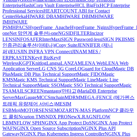
Enterprise
HashiCorp Vault Enterprise
HCL BigFix
HCP Enterprise
Professional Services
HEARTCOUNT ABI for Contact
Center
Heka
HIWARE DBAM
HIWARE DBIM
HIWARE
IM
HIWARE
PSM
HPACS
HyperFrame_Apache
HyperFrame_Nginx
HyperFrame_
oneNet 망연계 솔루션
i-oneNGS
IDFILTER
Incizor
LENS
INFOSAFER
InterMax
iSIGN Password-less
iSIGN PKI
ISMS
인증관리솔루션(아테나)
jCopy Suite
JENNIFER (제니
퍼)
JEUS
JIN INFRA VPN Connect
JINAM MES /
ERP
KASTEN
Key# Biz
Key#
Wireless
KGPT
Knitlog
Langsa
LANZAM
LENA Web
LENA Web
Application Server
LG CNS 5G Core
LOGuard for Cloud
Magic DB
Plus
Magic DB Plus Technical Support
Magic FIDO
Magic
KMS
Magic KMS Technical Support
Magic Line
Magic Line
Technical Support
Magic SSO
Magic SSO Technical Support
Magic
TSA
MAILSCREEN
mantago(만타고)
MariaDB Enterprise
Server
MaxGauge
MCCS
mchain
MDRM
MEGA-FENCE (메가펜스
트래픽 유량제어 서비스)
MESIM
ESB
Moji
MOTORSENSE
MOZART
N-MAS Platform
NCP 클라우
드 콜링
Ncurion TMS
NDX PRO
NewX.RAG
NFLOW
LBM
NFLOW SPH
NGINX App Protect DoS
NGINX App Protect
WAF
NGINX Open Source Subscription
NGINX Plus API
Gateway
NGINX Plus Kubernetes Ingress Controller
NGINX Plus