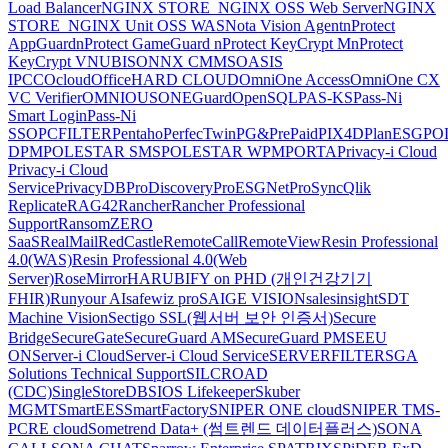
Load Balancer
NGINX STORE_NGINX OSS Web Server
NGINX
STORE_NGINX Unit OSS WAS
Nota Vision Agent
nProtect
AppGuard
nProtect GameGuard
nProtect KeyCrypt M
nProtect
KeyCrypt V
NUBISON
NX CMMS
OASIS
IPCC
Ocloud
OfficeHARD CLOUD
OmniOne Access
OmniOne CX
VC Verifier
OMNIOUS
ONEGuard
OpenSQL
PAS-KS
Pass-Ni
Smart Login
Pass-Ni
SSO
PCFILTER
Pentaho
PerfecTwin
PG&PrePaid
PIX4D
PlanESG
PO
DPM
POLESTAR SMS
POLESTAR WPM
PORTA
Privacy-i Cloud
Privacy-i Cloud
Service
PrivacyDB
ProDiscovery
ProESGNet
ProSync
Qlik
Replicate
RAG42
Rancher
Rancher Professional
Support
RansomZERO
SaaS
RealMail
RedCastle
RemoteCall
RemoteView
Resin Professional
4.0(WAS)
Resin Professional 4.0(Web
Server)
RoseMirrorHA
RUBIFY on PHD (개인건강기기
FHIR)
Runyour AI
safewiz pro
SAIGE VISION
salesinsight
SDT
Machine Vision
Sectigo SSL(웹서버 보안 인증서)
Secure
Bridge
SecureGate
SecureGuard AM
SecureGuard PM
SEEU
ON
Server-i Cloud
Server-i Cloud Service
SERVERFILTER
SGA
Solutions Technical Support
SILCROAD
(CDC)
SingleStoreDB
SIOS Lifekeeper
Skuber
MGMT
SmartEES
SmartFactory
SNIPER ONE cloud
SNIPER TMS-
PCRE cloud
Sometrend Data+ (썸트렌드 데이터플러스)
SONA