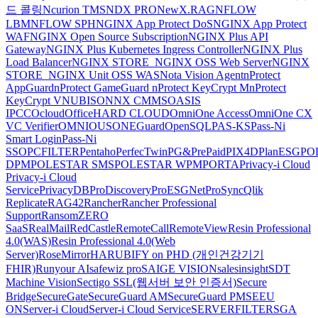
드 콜링
Ncurion TMS
NDX PRO
NewX.RAG
NFLOW
LBM
NFLOW SPH
NGINX App Protect DoS
NGINX App Protect
WAF
NGINX Open Source Subscription
NGINX Plus API
Gateway
NGINX Plus Kubernetes Ingress Controller
NGINX Plus
Load Balancer
NGINX STORE_NGINX OSS Web Server
NGINX
STORE_NGINX Unit OSS WAS
Nota Vision Agent
nProtect
AppGuard
nProtect GameGuard
nProtect KeyCrypt M
nProtect
KeyCrypt V
NUBISON
NX CMMS
OASIS
IPCC
Ocloud
OfficeHARD CLOUD
OmniOne Access
OmniOne CX
VC Verifier
OMNIOUS
ONEGuard
OpenSQL
PAS-KS
Pass-Ni
Smart Login
Pass-Ni
SSO
PCFILTER
Pentaho
PerfecTwin
PG&PrePaid
PIX4D
PlanESG
PO
DPM
POLESTAR SMS
POLESTAR WPM
PORTA
Privacy-i Cloud
Privacy-i Cloud
Service
PrivacyDB
ProDiscovery
ProESGNet
ProSync
Qlik
Replicate
RAG42
Rancher
Rancher Professional
Support
RansomZERO
SaaS
RealMail
RedCastle
RemoteCall
RemoteView
Resin Professional
4.0(WAS)
Resin Professional 4.0(Web
Server)
RoseMirrorHA
RUBIFY on PHD (개인건강기기
FHIR)
Runyour AI
safewiz pro
SAIGE VISION
salesinsight
SDT
Machine Vision
Sectigo SSL(웹서버 보안 인증서)
Secure
Bridge
SecureGate
SecureGuard AM
SecureGuard PM
SEEU
ON
Server-i Cloud
Server-i Cloud Service
SERVERFILTER
SGA