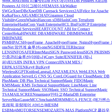
WebCMS
Echoss 리플릿
EDB PAS 데이터
EDB Postgres AI
EDB
Postgres AI 마이그레이션
EMASS AI
eWalker
SWG
eXperDB
eXperDB Carepack Service
ez2AI
Felice for Apache
Kafka
Flocs.AI
GAMECHAT
Gigamon Cloud
Visibility
GreenWhales
Hancom xDB
HashiCorp Terraform
Enterprise
HashiCorp Vault Enterprise
HCL BigFix
HCP Enterprise
Professional Services
HEARTCOUNT ABI for Contact
Center
Heka
HIWARE DBAM
HIWARE DBIM
HIWARE
IM
HIWARE
PSM
HPACS
HyperFrame_Apache
HyperFrame_Nginx
HyperFrame_
oneNet 망연계 솔루션
i-oneNGS
IDFILTER
Incizor
LENS
INFOSAFER
InterMax
iSIGN Password-less
iSIGN PKI
ISMS
인증관리솔루션(아테나)
jCopy Suite
JENNIFER (제니
퍼)
JEUS
JIN INFRA VPN Connect
JINAM MES /
ERP
KASTEN
Key# Biz
Key#
Wireless
KGPT
Knitlog
Langsa
LANZAM
LENA Web
LENA Web
Application Server
LG CNS 5G Core
LOGuard for Cloud
Magic DB
Plus
Magic DB Plus Technical Support
Magic FIDO
Magic
KMS
Magic KMS Technical Support
Magic Line
Magic Line
Technical Support
Magic SSO
Magic SSO Technical Support
Magic
TSA
MAILSCREEN
mantago(만타고)
MariaDB Enterprise
Server
MaxGauge
MCCS
mchain
MDRM
MEGA-FENCE (메가펜스
트래픽 유량제어 서비스)
MESIM
ESB
Moji
MOTORSENSE
MOZART
N-MAS Platform
NCP 클라우