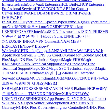
Enterprise
HashiCorp Vault Enterprise
HCL BigFix
HCP Enterprise
Professional Services
HEARTCOUNT ABI for Contact
Center
Heka
HIWARE DBAM
HIWARE DBIM
HIWARE
IM
HIWARE
PSM
HPACS
HyperFrame_Apache
HyperFrame_Nginx
HyperFrame_
oneNet 망연계 솔루션
i-oneNGS
IDFILTER
Incizor
LENS
INFOSAFER
InterMax
iSIGN Password-less
iSIGN PKI
ISMS
인증관리솔루션(아테나)
jCopy Suite
JENNIFER (제니
퍼)
JEUS
JIN INFRA VPN Connect
JINAM MES /
ERP
KASTEN
Key# Biz
Key#
Wireless
KGPT
Knitlog
Langsa
LANZAM
LENA Web
LENA Web
Application Server
LG CNS 5G Core
LOGuard for Cloud
Magic DB
Plus
Magic DB Plus Technical Support
Magic FIDO
Magic
KMS
Magic KMS Technical Support
Magic Line
Magic Line
Technical Support
Magic SSO
Magic SSO Technical Support
Magic
TSA
MAILSCREEN
mantago(만타고)
MariaDB Enterprise
Server
MaxGauge
MCCS
mchain
MDRM
MEGA-FENCE (메가펜스
트래픽 유량제어 서비스)
MESIM
ESB
Moji
MOTORSENSE
MOZART
N-MAS Platform
NCP 클라우
드 콜링
Ncurion TMS
NDX PRO
NewX.RAG
NFLOW
LBM
NFLOW SPH
NGINX App Protect DoS
NGINX App Protect
WAF
NGINX Open Source Subscription
NGINX Plus API
Gateway
NGINX Plus Kubernetes Ingress Controller
NGINX Plus