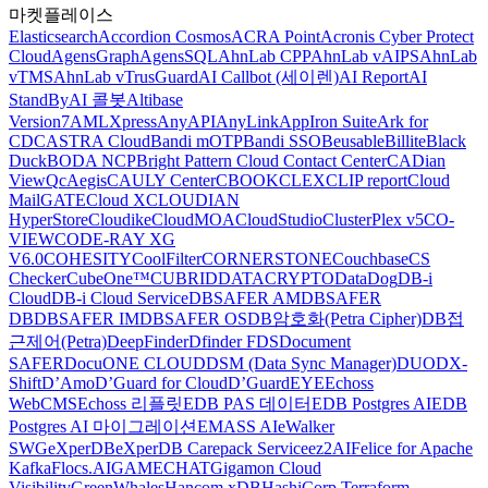
마켓플레이스
Elasticsearch
Accordion Cosmos
ACRA Point
Acronis Cyber Protect
Cloud
AgensGraph
AgensSQL
AhnLab CPP
AhnLab vAIPS
AhnLab
vTMS
AhnLab vTrusGuard
AI Callbot (세이렌)
AI Report
AI
StandBy
AI 콜봇
Altibase
Version7
AMLXpress
AnyAPI
AnyLink
AppIron Suite
Ark for
CDC
ASTRA Cloud
Bandi mOTP
Bandi SSO
Beusable
Billite
Black
Duck
BODA NCP
Bright Pattern Cloud Contact Center
CADian
ViewQ
cAegis
CAULY Center
CBOOK
CLEX
CLIP report
Cloud
MailGATE
Cloud X
CLOUDIAN
HyperStore
Cloudike
CloudMOA
CloudStudio
ClusterPlex v5
CO-
VIEW
CODE-RAY XG
V6.0
COHESITY
CoolFilter
CORNERSTONE
Couchbase
CS
Checker
CubeOne™
CUBRID
DATACRYPTO
DataDog
DB-i
Cloud
DB-i Cloud Service
DBSAFER AM
DBSAFER
DB
DBSAFER IM
DBSAFER OS
DB암호화(Petra Cipher)
DB접
근제어(Petra)
DeepFinder
Dfinder FDS
Document
SAFER
DocuONE CLOUD
DSM (Data Sync Manager)
DUO
DX-
Shift
D’Amo
D’Guard for Cloud
D’GuardEYE
Echoss
WebCMS
Echoss 리플릿
EDB PAS 데이터
EDB Postgres AI
EDB
Postgres AI 마이그레이션
EMASS AI
eWalker
SWG
eXperDB
eXperDB Carepack Service
ez2AI
Felice for Apache
Kafka
Flocs.AI
GAMECHAT
Gigamon Cloud
Visibility
GreenWhales
Hancom xDB
HashiCorp Terraform