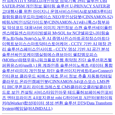
션 IDENTITY SHIELD
개인정보 접속기록 관리 솔루션 UBI
SAFER-PSM
개인정보 필터링 솔루션 U-PRIVACY SAFER
광
고대행사를 위한 아이지니 운영서비스
단비Ai
로보MES
루티
리
컬럼
링클라우드
마크베이스 NEO
무인상담봇(CINNAMON-S2)
베링AI
빅인
상담가이드봇(CINNAMON-A1)
새니톡스(첨부파
일 악성코드 대응)
서버 이미지 개인정보 스캔 솔루션
세이플린
센스메일
센스아카이빙
셀파 MySQL for NCP
셀파모니터링
솔
루노트(Solu Note)
스노우 AI 증명사진
스마트공장장
스마트다
이렉트보이스
스마트닥터
스토어케어 - CCTV 기반 AI 매장 관
리 솔루션
스페이스인사이트 - CCTV 영상 기반 AI 공간 분석
솔루션
싸인오케이
앱실링
에스큐브아이 쉘캅
엠오피스
(MOffice)
와탭
우유니
워크플로우
웹 취약점 진단 솔루션
위즈헬
퍼원
유스비(useB.) 1원 계좌인증 솔루션
이노쿼츠 (데이터 통합
솔루션)
이미지 개인정보 차단 솔루션
이지커넥트(EasyConnect)
인티큐브 클라우드 씨에스
제조 문서 정보 추출 자동화
칵테일
클라우드 온라인
캠페인봇(CINNAMON-S4)
코스모스 LMS
콴
티 IHC
쿠폰프리 라이트
크레스토 CMS
클라리오
클라빌
클라우
드로 보안 컨설팅 서비스
타임인아웃
테드폴허브
페이싸인
포비
즈 엔터프라이즈 4.0
포지큐브 robi G
하이버프 AI인터뷰
하이워
커(hiWorker)
합성데이터 생성·변환 솔루션 DTS(Data Transform
System)
헤임달(HAIMDALL)