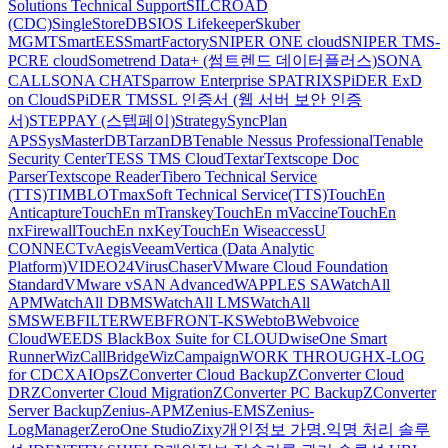
Solutions Technical Support
SILCROAD
(CDC)
SingleStoreDB
SIOS Lifekeeper
Skuber
MGMT
SmartEES
SmartFactory
SNIPER ONE cloud
SNIPER TMS-
PCRE cloud
Sometrend Data+ (썸트렌드 데이터플러스)
SONA
CALL
SONA CHAT
Sparrow Enterprise
SPATRIX
SPiDER ExD
on Cloud
SPiDER TM
SSL 인증서 (웹 서버 보안 인증
서)
STEPPAY (스텝페이)
Strategy
SyncPlan
APS
SysMasterDB
TarzanDB
Tenable Nessus Professional
Tenable
Security Center
TESS TMS Cloud
Textar
Textscope Doc
Parser
Textscope Reader
Tibero Technical Service
(TTS)
TIMBLO
TmaxSoft Technical Service(TTS)
TouchEn
Anticapture
TouchEn mTranskey
TouchEn mVaccine
TouchEn
nxFirewall
TouchEn nxKey
TouchEn Wiseaccess
U
CONNECT
vAegis
Veeam
Vertica (Data Analytic
Platform)
VIDEO24
VirusChaser
VMware Cloud Foundation
Standard
VMware vSAN Advanced
WAPPLES SA
WatchAll
APM
WatchAll DBMS
WatchAll LMS
WatchAll
SMS
WEBFILTER
WEBFRONT-KS
WebtoB
Webvoice
Cloud
WEEDS BlackBox Suite for CLOUD
wiseOne Smart
Runner
WizCallBridge
WizCampaign
WORK THROUGH
X-LOG
for CDC
XAIOps
ZConverter Cloud Backup
ZConverter Cloud
DR
ZConverter Cloud Migration
ZConverter PC Backup
ZConverter
Server Backup
Zenius-APM
Zenius-EMS
Zenius-
LogManager
ZeroOne Studio
Zixy
개인정보 가명.익명 처리 솔루