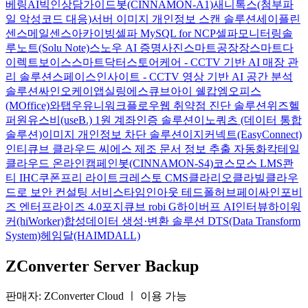
베링AI
빅인
상담가이드봇(CINNAMON-A1)
새니톡스(첨부파
일 악성코드 대응)
서버 이미지 개인정보 스캔 솔루션
세이플린
센스메일
센스아카이빙
셀파 MySQL for NCP
셀파모니터링
솔
루노트(Solu Note)
스노우 AI 증명사진
스마트공장장
스마트다
이렉트보이스
스마트닥터
스토어케어 - CCTV 기반 AI 매장 관
리 솔루션
스페이스인사이트 - CCTV 영상 기반 AI 공간 분석
솔루션
싸인오케이
앱실링
에스큐브아이 쉘캅
엠오피스
(MOffice)
와탭
우유니
워크플로우
웹 취약점 진단 솔루션
위즈헬
퍼원
유스비(useB.) 1원 계좌인증 솔루션
이노쿼츠 (데이터 통합
솔루션)
이미지 개인정보 차단 솔루션
이지커넥트(EasyConnect)
인티큐브 클라우드 씨에스
제조 문서 정보 추출 자동화
칵테일
클라우드 온라인
캠페인봇(CINNAMON-S4)
코스모스 LMS
콴
티 IHC
쿠폰프리 라이트
크레스토 CMS
클라리오
클라빌
클라우
드로 보안 컨설팅 서비스
타임인아웃
테드폴허브
페이싸인
포비
즈 엔터프라이즈 4.0
포지큐브 robi G
하이버프 AI인터뷰
하이워
커(hiWorker)
합성데이터 생성·변환 솔루션 DTS(Data Transform
System)
헤임달(HAIMDALL)
ZConverter Server Backup
판매자: ZConverter Cloud
ㅣ
이용 가능