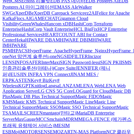
WebCMS
Echoss 리플릿
EDB PAS 데이터
EDB Postgres AI
EDB
Postgres AI 마이그레이션
EMASS AI
eWalker
SWG
eXperDB
eXperDB Carepack Service
ez2AI
Felice for Apache
Kafka
Flocs.AI
GAMECHAT
Gigamon Cloud
Visibility
GreenWhales
Hancom xDB
HashiCorp Terraform
Enterprise
HashiCorp Vault Enterprise
HCL BigFix
HCP Enterprise
Professional Services
HEARTCOUNT ABI for Contact
Center
Heka
HIWARE DBAM
HIWARE DBIM
HIWARE
IM
HIWARE
PSM
HPACS
HyperFrame_Apache
HyperFrame_Nginx
HyperFrame_
oneNet 망연계 솔루션
i-oneNGS
IDFILTER
Incizor
LENS
INFOSAFER
InterMax
iSIGN Password-less
iSIGN PKI
ISMS
인증관리솔루션(아테나)
jCopy Suite
JENNIFER (제니
퍼)
JEUS
JIN INFRA VPN Connect
JINAM MES /
ERP
KASTEN
Key# Biz
Key#
Wireless
KGPT
Knitlog
Langsa
LANZAM
LENA Web
LENA Web
Application Server
LG CNS 5G Core
LOGuard for Cloud
Magic DB
Plus
Magic DB Plus Technical Support
Magic FIDO
Magic
KMS
Magic KMS Technical Support
Magic Line
Magic Line
Technical Support
Magic SSO
Magic SSO Technical Support
Magic
TSA
MAILSCREEN
mantago(만타고)
MariaDB Enterprise
Server
MaxGauge
MCCS
mchain
MDRM
MEGA-FENCE (메가펜스
트래픽 유량제어 서비스)
MESIM
ESB
Moji
MOTORSENSE
MOZART
N-MAS Platform
NCP 클라우