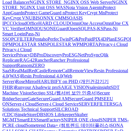
Load Balancer
NGINX STORE_NGINX OSS Web Server
NGINX
STORE_NGINX Unit OSS WAS
Nota Vision Agent
nProtect
AppGuard
nProtect GameGuard
nProtect KeyCrypt M
nProtect
KeyCrypt V
NUBISON
NX CMMS
OASIS
IPCC
Ocloud
OfficeHARD CLOUD
OmniOne Access
OmniOne CX
VC Verifier
OMNIOUS
ONEGuard
OpenSQL
PAS-KS
Pass-Ni
Smart Login
Pass-Ni
SSO
PCFILTER
Pentaho
PerfecTwin
PG&PrePaid
PIX4D
PlanESG
PO
DPM
POLESTAR SMS
POLESTAR WPM
PORTA
Privacy-i Cloud
Privacy-i Cloud
Service
PrivacyDB
ProDiscovery
ProESGNet
ProSync
Qlik
Replicate
RAG42
Rancher
Rancher Professional
Support
RansomZERO
SaaS
RealMail
RedCastle
RemoteCall
RemoteView
Resin Professional
4.0(WAS)
Resin Professional 4.0(Web
Server)
RoseMirrorHA
RUBIFY on PHD (개인건강기기
FHIR)
Runyour AI
safewiz pro
SAIGE VISION
salesinsight
SDT
Machine Vision
Sectigo SSL(웹서버 보안 인증서)
Secure
Bridge
SecureGate
SecureGuard AM
SecureGuard PM
SEEU
ON
Server-i Cloud
Server-i Cloud Service
SERVERFILTER
SGA
Solutions Technical Support
SILCROAD
(CDC)
SingleStoreDB
SIOS Lifekeeper
Skuber
MGMT
SmartEES
SmartFactory
SNIPER ONE cloud
SNIPER TMS-
PCRE cloud
Sometrend Data+ (썸트렌드 데이터플러스)
SONA