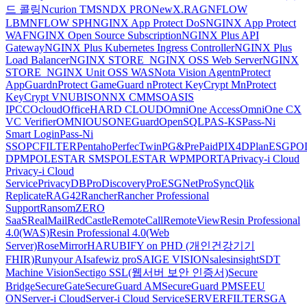
드 콜링
Ncurion TMS
NDX PRO
NewX.RAG
NFLOW
LBM
NFLOW SPH
NGINX App Protect DoS
NGINX App Protect
WAF
NGINX Open Source Subscription
NGINX Plus API
Gateway
NGINX Plus Kubernetes Ingress Controller
NGINX Plus
Load Balancer
NGINX STORE_NGINX OSS Web Server
NGINX
STORE_NGINX Unit OSS WAS
Nota Vision Agent
nProtect
AppGuard
nProtect GameGuard
nProtect KeyCrypt M
nProtect
KeyCrypt V
NUBISON
NX CMMS
OASIS
IPCC
Ocloud
OfficeHARD CLOUD
OmniOne Access
OmniOne CX
VC Verifier
OMNIOUS
ONEGuard
OpenSQL
PAS-KS
Pass-Ni
Smart Login
Pass-Ni
SSO
PCFILTER
Pentaho
PerfecTwin
PG&PrePaid
PIX4D
PlanESG
PO
DPM
POLESTAR SMS
POLESTAR WPM
PORTA
Privacy-i Cloud
Privacy-i Cloud
Service
PrivacyDB
ProDiscovery
ProESGNet
ProSync
Qlik
Replicate
RAG42
Rancher
Rancher Professional
Support
RansomZERO
SaaS
RealMail
RedCastle
RemoteCall
RemoteView
Resin Professional
4.0(WAS)
Resin Professional 4.0(Web
Server)
RoseMirrorHA
RUBIFY on PHD (개인건강기기
FHIR)
Runyour AI
safewiz pro
SAIGE VISION
salesinsight
SDT
Machine Vision
Sectigo SSL(웹서버 보안 인증서)
Secure
Bridge
SecureGate
SecureGuard AM
SecureGuard PM
SEEU
ON
Server-i Cloud
Server-i Cloud Service
SERVERFILTER
SGA