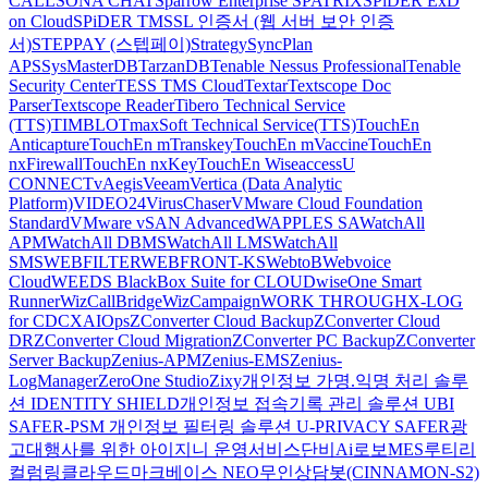
CALL
SONA CHAT
Sparrow Enterprise
SPATRIX
SPiDER ExD
on Cloud
SPiDER TM
SSL 인증서 (웹 서버 보안 인증
서)
STEPPAY (스텝페이)
Strategy
SyncPlan
APS
SysMasterDB
TarzanDB
Tenable Nessus Professional
Tenable
Security Center
TESS TMS Cloud
Textar
Textscope Doc
Parser
Textscope Reader
Tibero Technical Service
(TTS)
TIMBLO
TmaxSoft Technical Service(TTS)
TouchEn
Anticapture
TouchEn mTranskey
TouchEn mVaccine
TouchEn
nxFirewall
TouchEn nxKey
TouchEn Wiseaccess
U
CONNECT
vAegis
Veeam
Vertica (Data Analytic
Platform)
VIDEO24
VirusChaser
VMware Cloud Foundation
Standard
VMware vSAN Advanced
WAPPLES SA
WatchAll
APM
WatchAll DBMS
WatchAll LMS
WatchAll
SMS
WEBFILTER
WEBFRONT-KS
WebtoB
Webvoice
Cloud
WEEDS BlackBox Suite for CLOUD
wiseOne Smart
Runner
WizCallBridge
WizCampaign
WORK THROUGH
X-LOG
for CDC
XAIOps
ZConverter Cloud Backup
ZConverter Cloud
DR
ZConverter Cloud Migration
ZConverter PC Backup
ZConverter
Server Backup
Zenius-APM
Zenius-EMS
Zenius-
LogManager
ZeroOne Studio
Zixy
개인정보 가명.익명 처리 솔루
션 IDENTITY SHIELD
개인정보 접속기록 관리 솔루션 UBI
SAFER-PSM
개인정보 필터링 솔루션 U-PRIVACY SAFER
광
고대행사를 위한 아이지니 운영서비스
단비Ai
로보MES
루티
리
컬럼
링클라우드
마크베이스 NEO
무인상담봇(CINNAMON-S2)