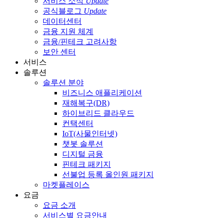
서비스 소식
Update
공식블로그
Update
데이터센터
금융 지원 체계
금융/핀테크 고려사항
보안 센터
서비스
솔루션
솔루션 분야
비즈니스 애플리케이션
재해복구(DR)
하이브리드 클라우드
컨택센터
IoT(사물인터넷)
챗봇 솔루션
디지털 금융
핀테크 패키지
선불업 등록 올인원 패키지
마켓플레이스
요금
요금 소개
서비스별 요금안내