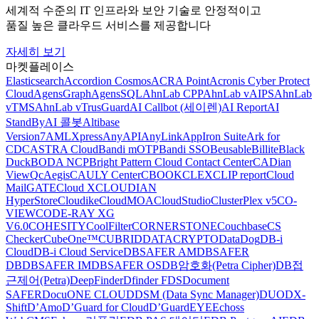
세계적 수준의 IT 인프라와 보안 기술로 안정적이고
품질 높은 클라우드 서비스를 제공합니다
자세히 보기
마켓플레이스
Elasticsearch
Accordion Cosmos
ACRA Point
Acronis Cyber Protect
Cloud
AgensGraph
AgensSQL
AhnLab CPP
AhnLab vAIPS
AhnLab
vTMS
AhnLab vTrusGuard
AI Callbot (세이렌)
AI Report
AI
StandBy
AI 콜봇
Altibase
Version7
AMLXpress
AnyAPI
AnyLink
AppIron Suite
Ark for
CDC
ASTRA Cloud
Bandi mOTP
Bandi SSO
Beusable
Billite
Black
Duck
BODA NCP
Bright Pattern Cloud Contact Center
CADian
ViewQ
cAegis
CAULY Center
CBOOK
CLEX
CLIP report
Cloud
MailGATE
Cloud X
CLOUDIAN
HyperStore
Cloudike
CloudMOA
CloudStudio
ClusterPlex v5
CO-
VIEW
CODE-RAY XG
V6.0
COHESITY
CoolFilter
CORNERSTONE
Couchbase
CS
Checker
CubeOne™
CUBRID
DATACRYPTO
DataDog
DB-i
Cloud
DB-i Cloud Service
DBSAFER AM
DBSAFER
DB
DBSAFER IM
DBSAFER OS
DB암호화(Petra Cipher)
DB접
근제어(Petra)
DeepFinder
Dfinder FDS
Document
SAFER
DocuONE CLOUD
DSM (Data Sync Manager)
DUO
DX-
Shift
D’Amo
D’Guard for Cloud
D’GuardEYE
Echoss