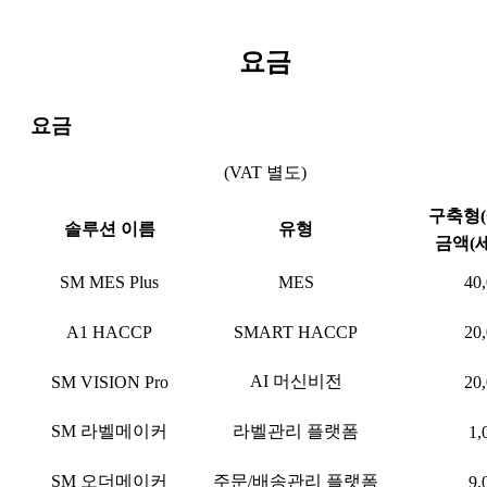
요금
요금
(VAT 별도)
구축형(O
솔루션 이름
유형
금액(
SM MES Plus
MES
40
A1 HACCP
SMART HACCP
20
AI 머신비전
SM VISION Pro
20
SM 라벨메이커
라벨관리 플랫폼
1,
SM 오더메이커
주문/배송관리 플랫폼
9,