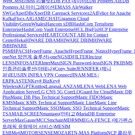
WebCMS
Echoss 리플릿
EDB PAS 데이터
EDB Postgres AI
EDB
Postgres AI 마이그레이션
EMASS AI
eWalker
SWG
eXperDB
eXperDB Carepack Service
ez2AI
Felice for Apache
Kafka
Flocs.AI
GAMECHAT
Gigamon Cloud
Visibility
GreenWhales
Hancom xDB
HashiCorp Terraform
Enterprise
HashiCorp Vault Enterprise
HCL BigFix
HCP Enterprise
Professional Services
HEARTCOUNT ABI for Contact
Center
Heka
HIWARE DBAM
HIWARE DBIM
HIWARE
IM
HIWARE
PSM
HPACS
HyperFrame_Apache
HyperFrame_Nginx
HyperFrame_
oneNet 망연계 솔루션
i-oneNGS
IDFILTER
Incizor
LENS
INFOSAFER
InterMax
iSIGN Password-less
iSIGN PKI
ISMS
인증관리솔루션(아테나)
jCopy Suite
JENNIFER (제니
퍼)
JEUS
JIN INFRA VPN Connect
JINAM MES /
ERP
KASTEN
Key# Biz
Key#
Wireless
KGPT
Knitlog
Langsa
LANZAM
LENA Web
LENA Web
Application Server
LG CNS 5G Core
LOGuard for Cloud
Magic DB
Plus
Magic DB Plus Technical Support
Magic FIDO
Magic
KMS
Magic KMS Technical Support
Magic Line
Magic Line
Technical Support
Magic SSO
Magic SSO Technical Support
Magic
TSA
MAILSCREEN
mantago(만타고)
MariaDB Enterprise
Server
MaxGauge
MCCS
mchain
MDRM
MEGA-FENCE (메가펜스
트래픽 유량제어 서비스)
MESIM
ESB
Moji
MOTORSENSE
MOZART
N-MAS Platform
NCP 클라우