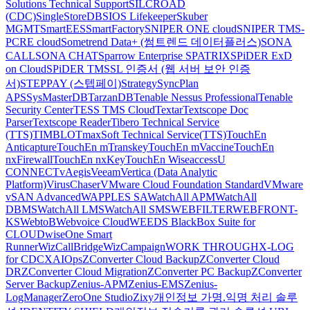
Solutions Technical Support
SILCROAD
(CDC)
SingleStoreDB
SIOS Lifekeeper
Skuber
MGMT
SmartEES
SmartFactory
SNIPER ONE cloud
SNIPER TMS-
PCRE cloud
Sometrend Data+ (썸트렌드 데이터플러스)
SONA
CALL
SONA CHAT
Sparrow Enterprise
SPATRIX
SPiDER ExD
on Cloud
SPiDER TM
SSL 인증서 (웹 서버 보안 인증
서)
STEPPAY (스텝페이)
Strategy
SyncPlan
APS
SysMasterDB
TarzanDB
Tenable Nessus Professional
Tenable
Security Center
TESS TMS Cloud
Textar
Textscope Doc
Parser
Textscope Reader
Tibero Technical Service
(TTS)
TIMBLO
TmaxSoft Technical Service(TTS)
TouchEn
Anticapture
TouchEn mTranskey
TouchEn mVaccine
TouchEn
nxFirewall
TouchEn nxKey
TouchEn Wiseaccess
U
CONNECT
vAegis
Veeam
Vertica (Data Analytic
Platform)
VirusChaser
VMware Cloud Foundation Standard
VMware
vSAN Advanced
WAPPLES SA
WatchAll APM
WatchAll
DBMS
WatchAll LMS
WatchAll SMS
WEBFILTER
WEBFRONT-
KS
WebtoB
Webvoice Cloud
WEEDS BlackBox Suite for
CLOUD
wiseOne Smart
Runner
WizCallBridge
WizCampaign
WORK THROUGH
X-LOG
for CDC
XAIOps
ZConverter Cloud Backup
ZConverter Cloud
DR
ZConverter Cloud Migration
ZConverter PC Backup
ZConverter
Server Backup
Zenius-APM
Zenius-EMS
Zenius-
LogManager
ZeroOne Studio
Zixy
개인정보 가명.익명 처리 솔루