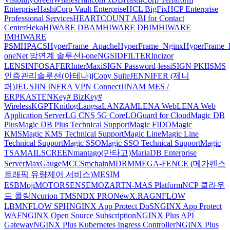
Enterprise
HashiCorp Vault Enterprise
HCL BigFix
HCP Enterprise
Professional Services
HEARTCOUNT ABI for Contact
Center
Heka
HIWARE DBAM
HIWARE DBIM
HIWARE
IM
HIWARE
PSM
HPACS
HyperFrame_Apache
HyperFrame_Nginx
HyperFrame_
oneNet 망연계 솔루션
i-oneNGS
IDFILTER
Incizor
LENS
INFOSAFER
InterMax
iSIGN Password-less
iSIGN PKI
ISMS
인증관리솔루션(아테나)
jCopy Suite
JENNIFER (제니
퍼)
JEUS
JIN INFRA VPN Connect
JINAM MES /
ERP
KASTEN
Key# Biz
Key#
Wireless
KGPT
Knitlog
Langsa
LANZAM
LENA Web
LENA Web
Application Server
LG CNS 5G Core
LOGuard for Cloud
Magic DB
Plus
Magic DB Plus Technical Support
Magic FIDO
Magic
KMS
Magic KMS Technical Support
Magic Line
Magic Line
Technical Support
Magic SSO
Magic SSO Technical Support
Magic
TSA
MAILSCREEN
mantago(만타고)
MariaDB Enterprise
Server
MaxGauge
MCCS
mchain
MDRM
MEGA-FENCE (메가펜스
트래픽 유량제어 서비스)
MESIM
ESB
Moji
MOTORSENSE
MOZART
N-MAS Platform
NCP 클라우
드 콜링
Ncurion TMS
NDX PRO
NewX.RAG
NFLOW
LBM
NFLOW SPH
NGINX App Protect DoS
NGINX App Protect
WAF
NGINX Open Source Subscription
NGINX Plus API
Gateway
NGINX Plus Kubernetes Ingress Controller
NGINX Plus