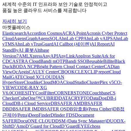
세계적 수준의 IT 인프라와 보안 기술로 안정적이고
품질 높은 클라우드 서비스를 제공합니다
자세히 보기
마켓플레이스
Elasticsearch
Accordion Cosmos
ACRA Point
Acronis Cyber Protect
Cloud
AgensGraph
AgensSQL
AhnLab CPP
AhnLab vAIPS
AhnLab
vTMS
AhnLab vTrusGuard
AI Callbot (세이렌)
AI Report
AI
StandBy
AI 콜봇
Altibase
Version7
AMLXpress
AnyAPI
AnyLink
AppIron Suite
Ark for
CDC
ASTRA Cloud
Bandi mOTP
Bandi SSO
Beusable
Billite
Black
Duck
BODA NCP
Bright Pattern Cloud Contact Center
CADian
ViewQ
cAegis
CAULY Center
CBOOK
CLEX
CLIP report
Cloud
MailGATE
Cloud X
CLOUDIAN
HyperStore
Cloudike
CloudMOA
CloudStudio
ClusterPlex v5
CO-
VIEW
CODE-RAY XG
V6.0
COHESITY
CoolFilter
CORNERSTONE
Couchbase
CS
Checker
CubeOne™
CUBRID
DATACRYPTO
DataDog
DB-i
Cloud
DB-i Cloud Service
DBSAFER AM
DBSAFER
DB
DBSAFER IM
DBSAFER OS
DB암호화(Petra Cipher)
DB접
근제어(Petra)
DeepFinder
Dfinder FDS
Document
SAFER
DocuONE CLOUD
DSM (Data Sync Manager)
DUO
DX-
Shift
D’Amo
D’Guard for Cloud
D’GuardEYE
Echoss