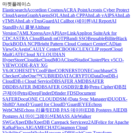
마켓플레이스
Elasticsearch
Accordion Cosmos
ACRA Point
Acronis Cyber Protect
Cloud
AgensGraph
AgensSQL
AhnLab CPP
AhnLab vAIPS
AhnLab
vTMS
AhnLab vTrusGuard
AI Callbot (세이렌)
AI Report
AI
StandBy
AI 콜봇
Altibase
Version7
AMLXpress
AnyAPI
AnyLink
AppIron Suite
Ark for
CDC
ASTRA Cloud
Bandi mOTP
Bandi SSO
Beusable
Billite
Black
Duck
BODA NCP
Bright Pattern Cloud Contact Center
CADian
ViewQ
cAegis
CAULY Center
CBOOK
CLEX
CLIP report
Cloud
MailGATE
Cloud X
CLOUDIAN
HyperStore
Cloudike
CloudMOA
CloudStudio
ClusterPlex v5
CO-
VIEW
CODE-RAY XG
V6.0
COHESITY
CoolFilter
CORNERSTONE
Couchbase
CS
Checker
CubeOne™
CUBRID
DATACRYPTO
DataDog
DB-i
Cloud
DB-i Cloud Service
DBSAFER AM
DBSAFER
DB
DBSAFER IM
DBSAFER OS
DB암호화(Petra Cipher)
DB접
근제어(Petra)
DeepFinder
Dfinder FDS
Document
SAFER
DocuONE CLOUD
DSM (Data Sync Manager)
DUO
DX-
Shift
D’Amo
D’Guard for Cloud
D’GuardEYE
Echoss
WebCMS
Echoss 리플릿
EDB PAS 데이터
EDB Postgres AI
EDB
Postgres AI 마이그레이션
EMASS AI
eWalker
SWG
eXperDB
eXperDB Carepack Service
ez2AI
Felice for Apache
Kafka
Flocs.AI
GAMECHAT
Gigamon Cloud
Visibility
GreenWhales
Hancom xDB
HashiCorp Terraform