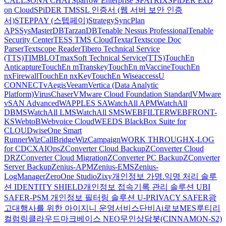
CALL
SONA CHAT
Sparrow Enterprise
SPATRIX
SPiDER ExD
on Cloud
SPiDER TM
SSL 인증서 (웹 서버 보안 인증
서)
STEPPAY (스텝페이)
Strategy
SyncPlan
APS
SysMasterDB
TarzanDB
Tenable Nessus Professional
Tenable
Security Center
TESS TMS Cloud
Textar
Textscope Doc
Parser
Textscope Reader
Tibero Technical Service
(TTS)
TIMBLO
TmaxSoft Technical Service(TTS)
TouchEn
Anticapture
TouchEn mTranskey
TouchEn mVaccine
TouchEn
nxFirewall
TouchEn nxKey
TouchEn Wiseaccess
U
CONNECT
vAegis
Veeam
Vertica (Data Analytic
Platform)
VirusChaser
VMware Cloud Foundation Standard
VMware
vSAN Advanced
WAPPLES SA
WatchAll APM
WatchAll
DBMS
WatchAll LMS
WatchAll SMS
WEBFILTER
WEBFRONT-
KS
WebtoB
Webvoice Cloud
WEEDS BlackBox Suite for
CLOUD
wiseOne Smart
Runner
WizCallBridge
WizCampaign
WORK THROUGH
X-LOG
for CDC
XAIOps
ZConverter Cloud Backup
ZConverter Cloud
DR
ZConverter Cloud Migration
ZConverter PC Backup
ZConverter
Server Backup
Zenius-APM
Zenius-EMS
Zenius-
LogManager
ZeroOne Studio
Zixy
개인정보 가명.익명 처리 솔루
션 IDENTITY SHIELD
개인정보 접속기록 관리 솔루션 UBI
SAFER-PSM
개인정보 필터링 솔루션 U-PRIVACY SAFER
광
고대행사를 위한 아이지니 운영서비스
단비Ai
로보MES
루티
리
컬럼
링클라우드
마크베이스 NEO
무인상담봇(CINNAMON-S2)