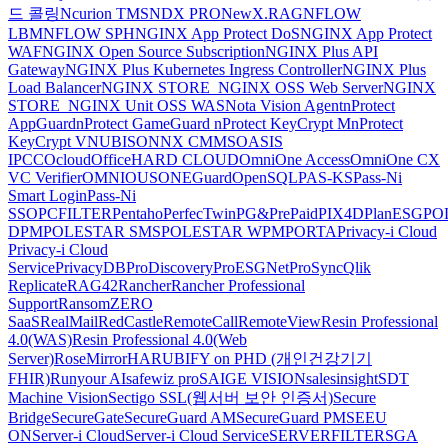
드 콜링
Ncurion TMS
NDX PRO
NewX.RAG
NFLOW
LBM
NFLOW SPH
NGINX App Protect DoS
NGINX App Protect
WAF
NGINX Open Source Subscription
NGINX Plus API
Gateway
NGINX Plus Kubernetes Ingress Controller
NGINX Plus
Load Balancer
NGINX STORE_NGINX OSS Web Server
NGINX
STORE_NGINX Unit OSS WAS
Nota Vision Agent
nProtect
AppGuard
nProtect GameGuard
nProtect KeyCrypt M
nProtect
KeyCrypt V
NUBISON
NX CMMS
OASIS
IPCC
Ocloud
OfficeHARD CLOUD
OmniOne Access
OmniOne CX
VC Verifier
OMNIOUS
ONEGuard
OpenSQL
PAS-KS
Pass-Ni
Smart Login
Pass-Ni
SSO
PCFILTER
Pentaho
PerfecTwin
PG&PrePaid
PIX4D
PlanESG
PO
DPM
POLESTAR SMS
POLESTAR WPM
PORTA
Privacy-i Cloud
Privacy-i Cloud
Service
PrivacyDB
ProDiscovery
ProESGNet
ProSync
Qlik
Replicate
RAG42
Rancher
Rancher Professional
Support
RansomZERO
SaaS
RealMail
RedCastle
RemoteCall
RemoteView
Resin Professional
4.0(WAS)
Resin Professional 4.0(Web
Server)
RoseMirrorHA
RUBIFY on PHD (개인건강기기
FHIR)
Runyour AI
safewiz pro
SAIGE VISION
salesinsight
SDT
Machine Vision
Sectigo SSL(웹서버 보안 인증서)
Secure
Bridge
SecureGate
SecureGuard AM
SecureGuard PM
SEEU
ON
Server-i Cloud
Server-i Cloud Service
SERVERFILTER
SGA