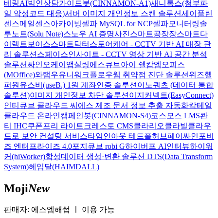
베링AI
빅인
상담가이드봇(CINNAMON-A1)
새니톡스(첨부파
일 악성코드 대응)
서버 이미지 개인정보 스캔 솔루션
세이플린
센스메일
센스아카이빙
셀파 MySQL for NCP
셀파모니터링
솔
루노트(Solu Note)
스노우 AI 증명사진
스마트공장장
스마트다
이렉트보이스
스마트닥터
스토어케어 - CCTV 기반 AI 매장 관
리 솔루션
스페이스인사이트 - CCTV 영상 기반 AI 공간 분석
솔루션
싸인오케이
앱실링
에스큐브아이 쉘캅
엠오피스
(MOffice)
와탭
우유니
워크플로우
웹 취약점 진단 솔루션
위즈헬
퍼원
유스비(useB.) 1원 계좌인증 솔루션
이노쿼츠 (데이터 통합
솔루션)
이미지 개인정보 차단 솔루션
이지커넥트(EasyConnect)
인티큐브 클라우드 씨에스
제조 문서 정보 추출 자동화
칵테일
클라우드 온라인
캠페인봇(CINNAMON-S4)
코스모스 LMS
콴
티 IHC
쿠폰프리 라이트
크레스토 CMS
클라리오
클라빌
클라우
드로 보안 컨설팅 서비스
타임인아웃
테드폴허브
페이싸인
포비
즈 엔터프라이즈 4.0
포지큐브 robi G
하이버프 AI인터뷰
하이워
커(hiWorker)
합성데이터 생성·변환 솔루션 DTS(Data Transform
System)
헤임달(HAIMDALL)
Moji
New
판매자: 에스엠해썹
ㅣ
이용 가능