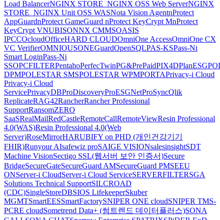
Load Balancer
NGINX STORE_NGINX OSS Web Server
NGINX
STORE_NGINX Unit OSS WAS
Nota Vision Agent
nProtect
AppGuard
nProtect GameGuard
nProtect KeyCrypt M
nProtect
KeyCrypt V
NUBISON
NX CMMS
OASIS
IPCC
Ocloud
OfficeHARD CLOUD
OmniOne Access
OmniOne CX
VC Verifier
OMNIOUS
ONEGuard
OpenSQL
PAS-KS
Pass-Ni
Smart Login
Pass-Ni
SSO
PCFILTER
Pentaho
PerfecTwin
PG&PrePaid
PIX4D
PlanESG
PO
DPM
POLESTAR SMS
POLESTAR WPM
PORTA
Privacy-i Cloud
Privacy-i Cloud
Service
PrivacyDB
ProDiscovery
ProESGNet
ProSync
Qlik
Replicate
RAG42
Rancher
Rancher Professional
Support
RansomZERO
SaaS
RealMail
RedCastle
RemoteCall
RemoteView
Resin Professional
4.0(WAS)
Resin Professional 4.0(Web
Server)
RoseMirrorHA
RUBIFY on PHD (개인건강기기
FHIR)
Runyour AI
safewiz pro
SAIGE VISION
salesinsight
SDT
Machine Vision
Sectigo SSL(웹서버 보안 인증서)
Secure
Bridge
SecureGate
SecureGuard AM
SecureGuard PM
SEEU
ON
Server-i Cloud
Server-i Cloud Service
SERVERFILTER
SGA
Solutions Technical Support
SILCROAD
(CDC)
SingleStoreDB
SIOS Lifekeeper
Skuber
MGMT
SmartEES
SmartFactory
SNIPER ONE cloud
SNIPER TMS-
PCRE cloud
Sometrend Data+ (썸트렌드 데이터플러스)
SONA