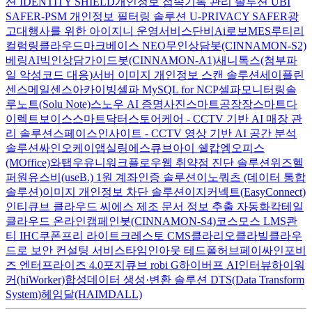
션 IDENTITY SHIELD
개인정보 접속기록 관리 솔루션 UBI
SAFER-PSM
개인정보 필터링 솔루션 U-PRIVACY SAFER
광
고대행사를 위한 아이지니 운영서비스
단비Ai
로보MES
루티
리
컬럼
링클라우드
마크베이스 NEO
무인상담봇(CINNAMON-S2)
베링AI
빅인
상담가이드봇(CINNAMON-A1)
새니톡스(첨부파
일 악성코드 대응)
서버 이미지 개인정보 스캔 솔루션
세이플린
센스메일
센스아카이빙
셀파 MySQL for NCP
셀파모니터링
솔
루노트(Solu Note)
스노우 AI 증명사진
스마트공장장
스마트다
이렉트보이스
스마트닥터
스토어케어 - CCTV 기반 AI 매장 관
리 솔루션
스페이스인사이트 - CCTV 영상 기반 AI 공간 분석
솔루션
싸인오케이
앱실링
에스큐브아이 쉘캅
엠오피스
(MOffice)
와탭
우유니
워크플로우
웹 취약점 진단 솔루션
위즈헬
퍼원
유스비(useB.) 1원 계좌인증 솔루션
이노쿼츠 (데이터 통합
솔루션)
이미지 개인정보 차단 솔루션
이지커넥트(EasyConnect)
인티큐브 클라우드 씨에스
제조 문서 정보 추출 자동화
칵테일
클라우드 온라인
캠페인봇(CINNAMON-S4)
코스모스 LMS
콴
티 IHC
쿠폰프리 라이트
크레스토 CMS
클라리오
클라빌
클라우
드로 보안 컨설팅 서비스
타임인아웃
테드폴허브
페이싸인
포비
즈 엔터프라이즈 4.0
포지큐브 robi G
하이버프 AI인터뷰
하이워
커(hiWorker)
합성데이터 생성·변환 솔루션 DTS(Data Transform
System)
헤임달(HAIMDALL)