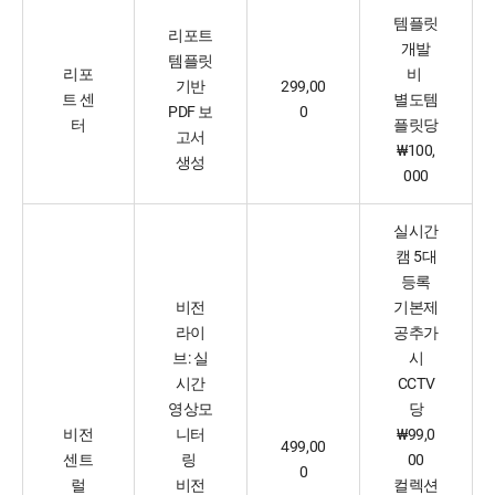
템플릿
리포트
개발
템플릿
리포
비
기반
299,00
트 센
별도템
PDF 보
0
터
플릿당
고서
₩100,
생성
000
실시간
캠 5대
등록
비전
기본제
라이
공추가
브: 실
시
시간
CCTV
영상모
당
비전
니터
₩99,0
499,00
센트
링
00
0
럴
비전
컬렉션