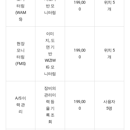
199,00
위치 5
터링
반 모
0
개
(WAM
니터링
S)
이미
지, 도
현장
면 기
모니
199,00
위치 5
반
터링
0
개
WIZIW
(FMS)
IG 모
니터링
장비의
관리이
A/S 이
력 등
199,00
사용자
력 관
을 기
0
5명
리
록 조
회