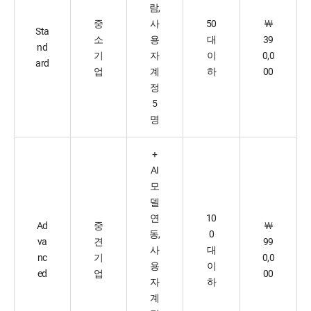
람,
중
사
50
￦
Sta
소
용
대
39
nd
기
자
이
0,0
ard
업
계
하
00
정
5
명
+
AI
모
델
연
10
Ad
중
￦
동,
0
va
견
99
사
대
nc
기
0,0
용
이
ed
업
00
자
하
계