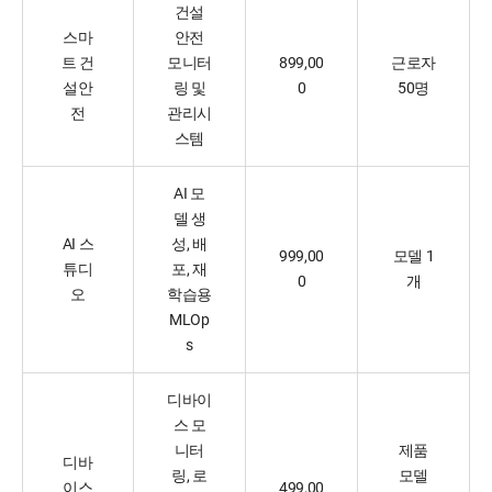
건설
스마
안전
트 건
모니터
899,00
근로자
설안
링 및
0
50명
전
관리시
스템
AI 모
델 생
AI 스
성, 배
999,00
모델 1
튜디
포, 재
0
개
오
학습용
MLOp
s
디바이
스 모
니터
제품
디바
링, 로
모델
이스
499,00