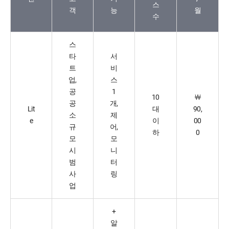
스
객
능
월
수
스
타
서
트
비
업,
스
공
1
10
￦
공
개,
Lit
대
90,
소
제
e
이
00
규
어,
하
0
모
모
시
니
범
터
사
링
업
+
알