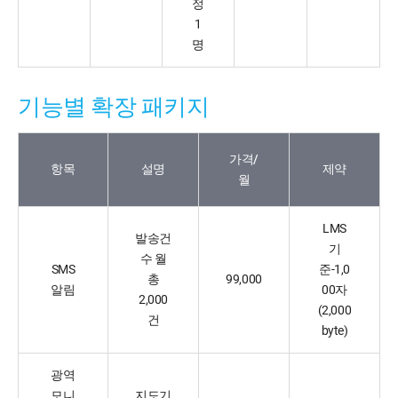
정
1
명
기능별 확장 패키지
가격/
항목
설명
제약
월
LMS
발송건
기
수 월
SMS
준-1,0
총
99,000
알림
00자
2,000
(2,000
건
byte)
광역
모니
지도기