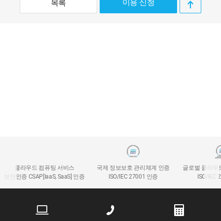
이용 신청
목록
클라우드 컴퓨팅 서비스
국제 정보보호 관리체계 인증
글로벌 클라우
보안인증 CSAP[IaaS, SaaS] 인증
ISO/IEC 27001 인증
ISO/IEC