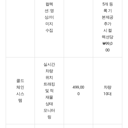
컬렉
5개 등
션: 영
록 기
상/이
본제공
미지
추가
수집
시 컬
렉션당
₩99,0
00
실시간
차량
위치
콜드
트래킹
체인
499,00
차량
및 적
시스
0
10대
재물
템
상태
모니터
링