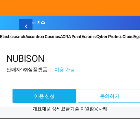
마켓플레이스
Elasticsearch
Accordion Cosmos
ACRA Point
Acronis Cyber Protect Cloud
Ag
NUBISON
판매자: ㈜심플랫폼
ㅣ
이용 가능
이용 신청
문의하기
개요
제품 상세
요금
기술 지원
활용사례