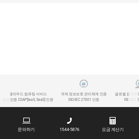
클라우드 컴퓨팅 서비스
국제 정보보호 관리체계 인증
글로벌 클라우
보안인증 CSAP[IaaS, SaaS] 인증
ISO/IEC 27001 인증
ISO/IEC
문의하기
1544-5876
요금 계산기