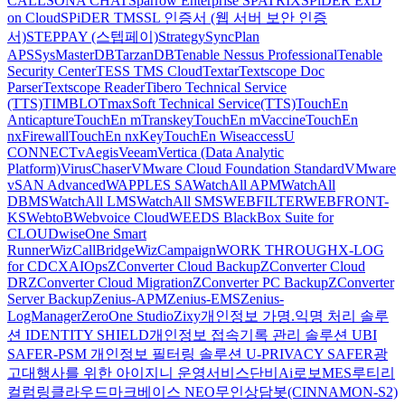
CALL
SONA CHAT
Sparrow Enterprise
SPATRIX
SPiDER ExD
on Cloud
SPiDER TM
SSL 인증서 (웹 서버 보안 인증
서)
STEPPAY (스텝페이)
Strategy
SyncPlan
APS
SysMasterDB
TarzanDB
Tenable Nessus Professional
Tenable
Security Center
TESS TMS Cloud
Textar
Textscope Doc
Parser
Textscope Reader
Tibero Technical Service
(TTS)
TIMBLO
TmaxSoft Technical Service(TTS)
TouchEn
Anticapture
TouchEn mTranskey
TouchEn mVaccine
TouchEn
nxFirewall
TouchEn nxKey
TouchEn Wiseaccess
U
CONNECT
vAegis
Veeam
Vertica (Data Analytic
Platform)
VirusChaser
VMware Cloud Foundation Standard
VMware
vSAN Advanced
WAPPLES SA
WatchAll APM
WatchAll
DBMS
WatchAll LMS
WatchAll SMS
WEBFILTER
WEBFRONT-
KS
WebtoB
Webvoice Cloud
WEEDS BlackBox Suite for
CLOUD
wiseOne Smart
Runner
WizCallBridge
WizCampaign
WORK THROUGH
X-LOG
for CDC
XAIOps
ZConverter Cloud Backup
ZConverter Cloud
DR
ZConverter Cloud Migration
ZConverter PC Backup
ZConverter
Server Backup
Zenius-APM
Zenius-EMS
Zenius-
LogManager
ZeroOne Studio
Zixy
개인정보 가명.익명 처리 솔루
션 IDENTITY SHIELD
개인정보 접속기록 관리 솔루션 UBI
SAFER-PSM
개인정보 필터링 솔루션 U-PRIVACY SAFER
광
고대행사를 위한 아이지니 운영서비스
단비Ai
로보MES
루티
리
컬럼
링클라우드
마크베이스 NEO
무인상담봇(CINNAMON-S2)