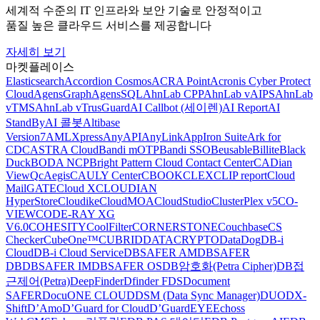
세계적 수준의 IT 인프라와 보안 기술로 안정적이고
품질 높은 클라우드 서비스를 제공합니다
자세히 보기
마켓플레이스
Elasticsearch
Accordion Cosmos
ACRA Point
Acronis Cyber Protect
Cloud
AgensGraph
AgensSQL
AhnLab CPP
AhnLab vAIPS
AhnLab
vTMS
AhnLab vTrusGuard
AI Callbot (세이렌)
AI Report
AI
StandBy
AI 콜봇
Altibase
Version7
AMLXpress
AnyAPI
AnyLink
AppIron Suite
Ark for
CDC
ASTRA Cloud
Bandi mOTP
Bandi SSO
Beusable
Billite
Black
Duck
BODA NCP
Bright Pattern Cloud Contact Center
CADian
ViewQ
cAegis
CAULY Center
CBOOK
CLEX
CLIP report
Cloud
MailGATE
Cloud X
CLOUDIAN
HyperStore
Cloudike
CloudMOA
CloudStudio
ClusterPlex v5
CO-
VIEW
CODE-RAY XG
V6.0
COHESITY
CoolFilter
CORNERSTONE
Couchbase
CS
Checker
CubeOne™
CUBRID
DATACRYPTO
DataDog
DB-i
Cloud
DB-i Cloud Service
DBSAFER AM
DBSAFER
DB
DBSAFER IM
DBSAFER OS
DB암호화(Petra Cipher)
DB접
근제어(Petra)
DeepFinder
Dfinder FDS
Document
SAFER
DocuONE CLOUD
DSM (Data Sync Manager)
DUO
DX-
Shift
D’Amo
D’Guard for Cloud
D’GuardEYE
Echoss