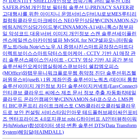
션 IDENTITY SHIELD
개인정보 접속기록 관리 솔루션 UBI
SAFER-PSM
개인정보 필터링 솔루션 U-PRIVACY SAFER
광
고대행사를 위한 아이지니 운영서비스
단비Ai
로보MES
루티
리
컬럼
링클라우드
마크베이스 NEO
무인상담봇(CINNAMON-S2)
베링AI
빅인
상담가이드봇(CINNAMON-A1)
새니톡스(첨부파
일 악성코드 대응)
서버 이미지 개인정보 스캔 솔루션
세이플린
센스메일
센스아카이빙
셀파 MySQL for NCP
셀파모니터링
솔
루노트(Solu Note)
스노우 AI 증명사진
스마트공장장
스마트다
이렉트보이스
스마트닥터
스토어케어 - CCTV 기반 AI 매장 관
리 솔루션
스페이스인사이트 - CCTV 영상 기반 AI 공간 분석
솔루션
싸인오케이
앱실링
에스큐브아이 쉘캅
엠오피스
(MOffice)
와탭
우유니
워크플로우
웹 취약점 진단 솔루션
위즈헬
퍼원
유스비(useB.) 1원 계좌인증 솔루션
이노쿼츠 (데이터 통합
솔루션)
이미지 개인정보 차단 솔루션
이지커넥트(EasyConnect)
인티큐브 클라우드 씨에스
제조 문서 정보 추출 자동화
칵테일
클라우드 온라인
캠페인봇(CINNAMON-S4)
코스모스 LMS
콴
티 IHC
쿠폰프리 라이트
크레스토 CMS
클라리오
클라빌
클라우
드로 보안 컨설팅 서비스
타임인아웃
테드폴허브
페이싸인
포비
즈 엔터프라이즈 4.0
포지큐브 robi G
하이버프 AI인터뷰
하이워
커(hiWorker)
합성데이터 생성·변환 솔루션 DTS(Data Transform
System)
헤임달(HAIMDALL)