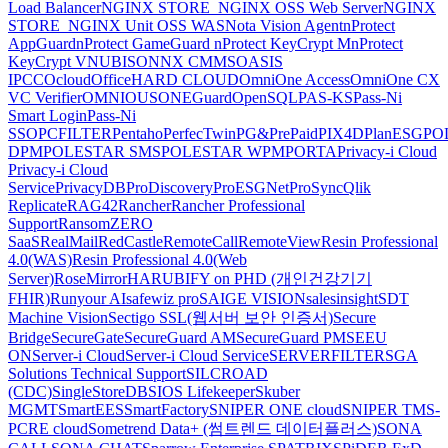
Load Balancer
NGINX STORE_NGINX OSS Web Server
NGINX
STORE_NGINX Unit OSS WAS
Nota Vision Agent
nProtect
AppGuard
nProtect GameGuard
nProtect KeyCrypt M
nProtect
KeyCrypt V
NUBISON
NX CMMS
OASIS
IPCC
Ocloud
OfficeHARD CLOUD
OmniOne Access
OmniOne CX
VC Verifier
OMNIOUS
ONEGuard
OpenSQL
PAS-KS
Pass-Ni
Smart Login
Pass-Ni
SSO
PCFILTER
Pentaho
PerfecTwin
PG&PrePaid
PIX4D
PlanESG
PO
DPM
POLESTAR SMS
POLESTAR WPM
PORTA
Privacy-i Cloud
Privacy-i Cloud
Service
PrivacyDB
ProDiscovery
ProESGNet
ProSync
Qlik
Replicate
RAG42
Rancher
Rancher Professional
Support
RansomZERO
SaaS
RealMail
RedCastle
RemoteCall
RemoteView
Resin Professional
4.0(WAS)
Resin Professional 4.0(Web
Server)
RoseMirrorHA
RUBIFY on PHD (개인건강기기
FHIR)
Runyour AI
safewiz pro
SAIGE VISION
salesinsight
SDT
Machine Vision
Sectigo SSL(웹서버 보안 인증서)
Secure
Bridge
SecureGate
SecureGuard AM
SecureGuard PM
SEEU
ON
Server-i Cloud
Server-i Cloud Service
SERVERFILTER
SGA
Solutions Technical Support
SILCROAD
(CDC)
SingleStoreDB
SIOS Lifekeeper
Skuber
MGMT
SmartEES
SmartFactory
SNIPER ONE cloud
SNIPER TMS-
PCRE cloud
Sometrend Data+ (썸트렌드 데이터플러스)
SONA