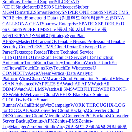
Solutions Technical Support
SILCROAD
(CDC)
SingleStoreDB
SIOS Lifekeeper
Skuber
MGMT
SmartEES
SmartFactory
SNIPER ONE cloud
SNIPER TMS-
PCRE cloud
Sometrend Data+ (썸트렌드 데이터플러스)
SONA
CALL
SONA CHAT
Sparrow Enterprise
SPATRIX
SPiDER ExD
on Cloud
SPiDER TM
SSL 인증서 (웹 서버 보안 인증
서)
STEPPAY (스텝페이)
Strategy
SyncPlan
APS
SysMasterDB
TarzanDB
Tenable Nessus Professional
Tenable
Security Center
TESS TMS Cloud
Textar
Textscope Doc
Parser
Textscope Reader
Tibero Technical Service
(TTS)
TIMBLO
TmaxSoft Technical Service(TTS)
TouchEn
Anticapture
TouchEn mTranskey
TouchEn mVaccine
TouchEn
nxFirewall
TouchEn nxKey
TouchEn Wiseaccess
U
CONNECT
vAegis
Veeam
Vertica (Data Analytic
Platform)
VirusChaser
VMware Cloud Foundation Standard
VMware
vSAN Advanced
WAPPLES SA
WatchAll APM
WatchAll
DBMS
WatchAll LMS
WatchAll SMS
WEBFILTER
WEBFRONT-
KS
WebtoB
Webvoice Cloud
WEEDS BlackBox Suite for
CLOUD
wiseOne Smart
Runner
WizCallBridge
WizCampaign
WORK THROUGH
X-LOG
for CDC
XAIOps
ZConverter Cloud Backup
ZConverter Cloud
DR
ZConverter Cloud Migration
ZConverter PC Backup
ZConverter
Server Backup
Zenius-APM
Zenius-EMS
Zenius-
LogManager
ZeroOne Studio
Zixy
개인정보 가명.익명 처리 솔루