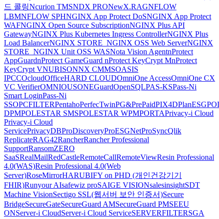
드 콜링
Ncurion TMS
NDX PRO
NewX.RAG
NFLOW
LBM
NFLOW SPH
NGINX App Protect DoS
NGINX App Protect
WAF
NGINX Open Source Subscription
NGINX Plus API
Gateway
NGINX Plus Kubernetes Ingress Controller
NGINX Plus
Load Balancer
NGINX STORE_NGINX OSS Web Server
NGINX
STORE_NGINX Unit OSS WAS
Nota Vision Agent
nProtect
AppGuard
nProtect GameGuard
nProtect KeyCrypt M
nProtect
KeyCrypt V
NUBISON
NX CMMS
OASIS
IPCC
Ocloud
OfficeHARD CLOUD
OmniOne Access
OmniOne CX
VC Verifier
OMNIOUS
ONEGuard
OpenSQL
PAS-KS
Pass-Ni
Smart Login
Pass-Ni
SSO
PCFILTER
Pentaho
PerfecTwin
PG&PrePaid
PIX4D
PlanESG
PO
DPM
POLESTAR SMS
POLESTAR WPM
PORTA
Privacy-i Cloud
Privacy-i Cloud
Service
PrivacyDB
ProDiscovery
ProESGNet
ProSync
Qlik
Replicate
RAG42
Rancher
Rancher Professional
Support
RansomZERO
SaaS
RealMail
RedCastle
RemoteCall
RemoteView
Resin Professional
4.0(WAS)
Resin Professional 4.0(Web
Server)
RoseMirrorHA
RUBIFY on PHD (개인건강기기
FHIR)
Runyour AI
safewiz pro
SAIGE VISION
salesinsight
SDT
Machine Vision
Sectigo SSL(웹서버 보안 인증서)
Secure
Bridge
SecureGate
SecureGuard AM
SecureGuard PM
SEEU
ON
Server-i Cloud
Server-i Cloud Service
SERVERFILTER
SGA