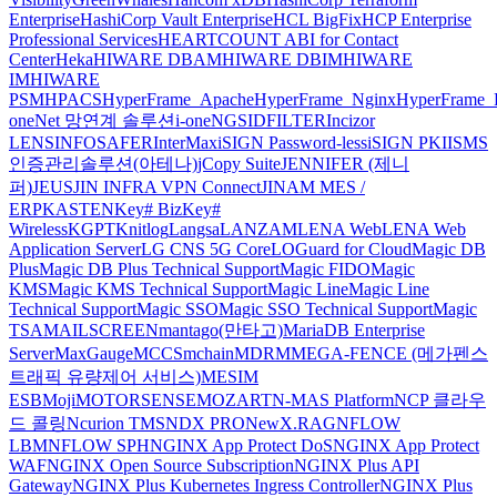
Enterprise
HashiCorp Vault Enterprise
HCL BigFix
HCP Enterprise
Professional Services
HEARTCOUNT ABI for Contact
Center
Heka
HIWARE DBAM
HIWARE DBIM
HIWARE
IM
HIWARE
PSM
HPACS
HyperFrame_Apache
HyperFrame_Nginx
HyperFrame_
oneNet 망연계 솔루션
i-oneNGS
IDFILTER
Incizor
LENS
INFOSAFER
InterMax
iSIGN Password-less
iSIGN PKI
ISMS
인증관리솔루션(아테나)
jCopy Suite
JENNIFER (제니
퍼)
JEUS
JIN INFRA VPN Connect
JINAM MES /
ERP
KASTEN
Key# Biz
Key#
Wireless
KGPT
Knitlog
Langsa
LANZAM
LENA Web
LENA Web
Application Server
LG CNS 5G Core
LOGuard for Cloud
Magic DB
Plus
Magic DB Plus Technical Support
Magic FIDO
Magic
KMS
Magic KMS Technical Support
Magic Line
Magic Line
Technical Support
Magic SSO
Magic SSO Technical Support
Magic
TSA
MAILSCREEN
mantago(만타고)
MariaDB Enterprise
Server
MaxGauge
MCCS
mchain
MDRM
MEGA-FENCE (메가펜스
트래픽 유량제어 서비스)
MESIM
ESB
Moji
MOTORSENSE
MOZART
N-MAS Platform
NCP 클라우
드 콜링
Ncurion TMS
NDX PRO
NewX.RAG
NFLOW
LBM
NFLOW SPH
NGINX App Protect DoS
NGINX App Protect
WAF
NGINX Open Source Subscription
NGINX Plus API
Gateway
NGINX Plus Kubernetes Ingress Controller
NGINX Plus