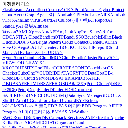
마켓플레이스
Elasticsearch
Accordion Cosmos
ACRA Point
Acronis Cyber Protect
Cloud
AgensGraph
AgensSQL
AhnLab CPP
AhnLab vAIPS
AhnLab
vTMS
AhnLab vTrusGuard
AI Callbot (세이렌)
AI Report
AI
StandBy
AI 콜봇
Altibase
Version7
AMLXpress
AnyAPI
AnyLink
AppIron Suite
Ark for
CDC
ASTRA Cloud
Bandi mOTP
Bandi SSO
Beusable
Billite
Black
Duck
BODA NCP
Bright Pattern Cloud Contact Center
CADian
ViewQ
cAegis
CAULY Center
CBOOK
CLEX
CLIP report
Cloud
MailGATE
Cloud X
CLOUDIAN
HyperStore
Cloudike
CloudMOA
CloudStudio
ClusterPlex v5
CO-
VIEW
CODE-RAY XG
V6.0
COHESITY
CoolFilter
CORNERSTONE
Couchbase
CS
Checker
CubeOne™
CUBRID
DATACRYPTO
DataDog
DB-i
Cloud
DB-i Cloud Service
DBSAFER AM
DBSAFER
DB
DBSAFER IM
DBSAFER OS
DB암호화(Petra Cipher)
DB접
근제어(Petra)
DeepFinder
Dfinder FDS
Document
SAFER
DocuONE CLOUD
DSM (Data Sync Manager)
DUO
DX-
Shift
D’Amo
D’Guard for Cloud
D’GuardEYE
Echoss
WebCMS
Echoss 리플릿
EDB PAS 데이터
EDB Postgres AI
EDB
Postgres AI 마이그레이션
EMASS AI
eWalker
SWG
eXperDB
eXperDB Carepack Service
ez2AI
Felice for Apache
Kafka
Flocs.AI
GAMECHAT
Gigamon Cloud
Visibility
GreenWhales
Hancom xDB
HashiCorp Terraform