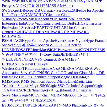
WebCMS
Echoss 리플릿
EDB PAS 데이터
EDB Postgres AI
EDB
Postgres AI 마이그레이션
EMASS AI
eWalker
SWG
eXperDB
eXperDB Carepack Service
ez2AI
Felice for Apache
Kafka
Flocs.AI
GAMECHAT
Gigamon Cloud
Visibility
GreenWhales
Hancom xDB
HashiCorp Terraform
Enterprise
HashiCorp Vault Enterprise
HCL BigFix
HCP Enterprise
Professional Services
HEARTCOUNT ABI for Contact
Center
Heka
HIWARE DBAM
HIWARE DBIM
HIWARE
IM
HIWARE
PSM
HPACS
HyperFrame_Apache
HyperFrame_Nginx
HyperFrame_
oneNet 망연계 솔루션
i-oneNGS
IDFILTER
Incizor
LENS
INFOSAFER
InterMax
iSIGN Password-less
iSIGN PKI
ISMS
인증관리솔루션(아테나)
jCopy Suite
JENNIFER (제니
퍼)
JEUS
JIN INFRA VPN Connect
JINAM MES /
ERP
KASTEN
Key# Biz
Key#
Wireless
KGPT
Knitlog
Langsa
LANZAM
LENA Web
LENA Web
Application Server
LG CNS 5G Core
LOGuard for Cloud
Magic DB
Plus
Magic DB Plus Technical Support
Magic FIDO
Magic
KMS
Magic KMS Technical Support
Magic Line
Magic Line
Technical Support
Magic SSO
Magic SSO Technical Support
Magic
TSA
MAILSCREEN
mantago(만타고)
MariaDB Enterprise
Server
MaxGauge
MCCS
mchain
MDRM
MEGA-FENCE (메가펜스
트래픽 유량제어 서비스)
MESIM
ESB
Moji
MOTORSENSE
MOZART
N-MAS Platform
NCP 클라우