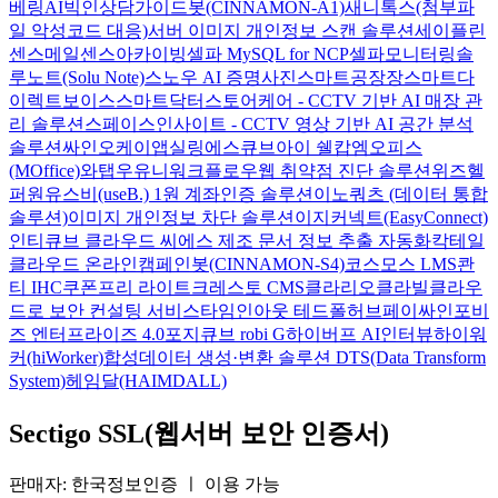
베링AI
빅인
상담가이드봇(CINNAMON-A1)
새니톡스(첨부파
일 악성코드 대응)
서버 이미지 개인정보 스캔 솔루션
세이플린
센스메일
센스아카이빙
셀파 MySQL for NCP
셀파모니터링
솔
루노트(Solu Note)
스노우 AI 증명사진
스마트공장장
스마트다
이렉트보이스
스마트닥터
스토어케어 - CCTV 기반 AI 매장 관
리 솔루션
스페이스인사이트 - CCTV 영상 기반 AI 공간 분석
솔루션
싸인오케이
앱실링
에스큐브아이 쉘캅
엠오피스
(MOffice)
와탭
우유니
워크플로우
웹 취약점 진단 솔루션
위즈헬
퍼원
유스비(useB.) 1원 계좌인증 솔루션
이노쿼츠 (데이터 통합
솔루션)
이미지 개인정보 차단 솔루션
이지커넥트(EasyConnect)
인티큐브 클라우드 씨에스
제조 문서 정보 추출 자동화
칵테일
클라우드 온라인
캠페인봇(CINNAMON-S4)
코스모스 LMS
콴
티 IHC
쿠폰프리 라이트
크레스토 CMS
클라리오
클라빌
클라우
드로 보안 컨설팅 서비스
타임인아웃
테드폴허브
페이싸인
포비
즈 엔터프라이즈 4.0
포지큐브 robi G
하이버프 AI인터뷰
하이워
커(hiWorker)
합성데이터 생성·변환 솔루션 DTS(Data Transform
System)
헤임달(HAIMDALL)
Sectigo SSL(웹서버 보안 인증서)
판매자: 한국정보인증
ㅣ
이용 가능