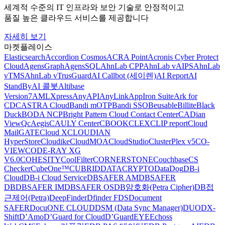
세계적 수준의 IT 인프라와 보안 기술로 안정적이고
품질 높은 클라우드 서비스를 제공합니다
자세히 보기
마켓플레이스
Elasticsearch
Accordion Cosmos
ACRA Point
Acronis Cyber Protect
Cloud
AgensGraph
AgensSQL
AhnLab CPP
AhnLab vAIPS
AhnLab
vTMS
AhnLab vTrusGuard
AI Callbot (세이렌)
AI Report
AI
StandBy
AI 콜봇
Altibase
Version7
AMLXpress
AnyAPI
AnyLink
AppIron Suite
Ark for
CDC
ASTRA Cloud
Bandi mOTP
Bandi SSO
Beusable
Billite
Black
Duck
BODA NCP
Bright Pattern Cloud Contact Center
CADian
ViewQ
cAegis
CAULY Center
CBOOK
CLEX
CLIP report
Cloud
MailGATE
Cloud X
CLOUDIAN
HyperStore
Cloudike
CloudMOA
CloudStudio
ClusterPlex v5
CO-
VIEW
CODE-RAY XG
V6.0
COHESITY
CoolFilter
CORNERSTONE
Couchbase
CS
Checker
CubeOne™
CUBRID
DATACRYPTO
DataDog
DB-i
Cloud
DB-i Cloud Service
DBSAFER AM
DBSAFER
DB
DBSAFER IM
DBSAFER OS
DB암호화(Petra Cipher)
DB접
근제어(Petra)
DeepFinder
Dfinder FDS
Document
SAFER
DocuONE CLOUD
DSM (Data Sync Manager)
DUO
DX-
Shift
D’Amo
D’Guard for Cloud
D’GuardEYE
Echoss