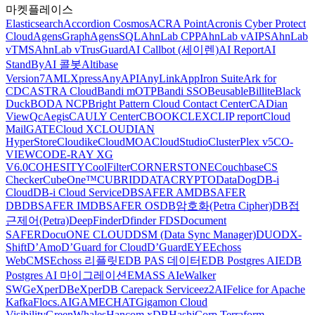
마켓플레이스
Elasticsearch
Accordion Cosmos
ACRA Point
Acronis Cyber Protect
Cloud
AgensGraph
AgensSQL
AhnLab CPP
AhnLab vAIPS
AhnLab
vTMS
AhnLab vTrusGuard
AI Callbot (세이렌)
AI Report
AI
StandBy
AI 콜봇
Altibase
Version7
AMLXpress
AnyAPI
AnyLink
AppIron Suite
Ark for
CDC
ASTRA Cloud
Bandi mOTP
Bandi SSO
Beusable
Billite
Black
Duck
BODA NCP
Bright Pattern Cloud Contact Center
CADian
ViewQ
cAegis
CAULY Center
CBOOK
CLEX
CLIP report
Cloud
MailGATE
Cloud X
CLOUDIAN
HyperStore
Cloudike
CloudMOA
CloudStudio
ClusterPlex v5
CO-
VIEW
CODE-RAY XG
V6.0
COHESITY
CoolFilter
CORNERSTONE
Couchbase
CS
Checker
CubeOne™
CUBRID
DATACRYPTO
DataDog
DB-i
Cloud
DB-i Cloud Service
DBSAFER AM
DBSAFER
DB
DBSAFER IM
DBSAFER OS
DB암호화(Petra Cipher)
DB접
근제어(Petra)
DeepFinder
Dfinder FDS
Document
SAFER
DocuONE CLOUD
DSM (Data Sync Manager)
DUO
DX-
Shift
D’Amo
D’Guard for Cloud
D’GuardEYE
Echoss
WebCMS
Echoss 리플릿
EDB PAS 데이터
EDB Postgres AI
EDB
Postgres AI 마이그레이션
EMASS AI
eWalker
SWG
eXperDB
eXperDB Carepack Service
ez2AI
Felice for Apache
Kafka
Flocs.AI
GAMECHAT
Gigamon Cloud
Visibility
GreenWhales
Hancom xDB
HashiCorp Terraform