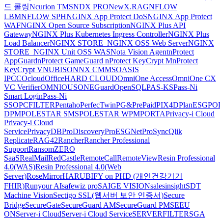
드 콜링
Ncurion TMS
NDX PRO
NewX.RAG
NFLOW
LBM
NFLOW SPH
NGINX App Protect DoS
NGINX App Protect
WAF
NGINX Open Source Subscription
NGINX Plus API
Gateway
NGINX Plus Kubernetes Ingress Controller
NGINX Plus
Load Balancer
NGINX STORE_NGINX OSS Web Server
NGINX
STORE_NGINX Unit OSS WAS
Nota Vision Agent
nProtect
AppGuard
nProtect GameGuard
nProtect KeyCrypt M
nProtect
KeyCrypt V
NUBISON
NX CMMS
OASIS
IPCC
Ocloud
OfficeHARD CLOUD
OmniOne Access
OmniOne CX
VC Verifier
OMNIOUS
ONEGuard
OpenSQL
PAS-KS
Pass-Ni
Smart Login
Pass-Ni
SSO
PCFILTER
Pentaho
PerfecTwin
PG&PrePaid
PIX4D
PlanESG
PO
DPM
POLESTAR SMS
POLESTAR WPM
PORTA
Privacy-i Cloud
Privacy-i Cloud
Service
PrivacyDB
ProDiscovery
ProESGNet
ProSync
Qlik
Replicate
RAG42
Rancher
Rancher Professional
Support
RansomZERO
SaaS
RealMail
RedCastle
RemoteCall
RemoteView
Resin Professional
4.0(WAS)
Resin Professional 4.0(Web
Server)
RoseMirrorHA
RUBIFY on PHD (개인건강기기
FHIR)
Runyour AI
safewiz pro
SAIGE VISION
salesinsight
SDT
Machine Vision
Sectigo SSL(웹서버 보안 인증서)
Secure
Bridge
SecureGate
SecureGuard AM
SecureGuard PM
SEEU
ON
Server-i Cloud
Server-i Cloud Service
SERVERFILTER
SGA