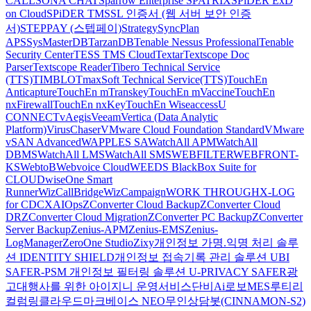
CALL
SONA CHAT
Sparrow Enterprise
SPATRIX
SPiDER ExD
on Cloud
SPiDER TM
SSL 인증서 (웹 서버 보안 인증
서)
STEPPAY (스텝페이)
Strategy
SyncPlan
APS
SysMasterDB
TarzanDB
Tenable Nessus Professional
Tenable
Security Center
TESS TMS Cloud
Textar
Textscope Doc
Parser
Textscope Reader
Tibero Technical Service
(TTS)
TIMBLO
TmaxSoft Technical Service(TTS)
TouchEn
Anticapture
TouchEn mTranskey
TouchEn mVaccine
TouchEn
nxFirewall
TouchEn nxKey
TouchEn Wiseaccess
U
CONNECT
vAegis
Veeam
Vertica (Data Analytic
Platform)
VirusChaser
VMware Cloud Foundation Standard
VMware
vSAN Advanced
WAPPLES SA
WatchAll APM
WatchAll
DBMS
WatchAll LMS
WatchAll SMS
WEBFILTER
WEBFRONT-
KS
WebtoB
Webvoice Cloud
WEEDS BlackBox Suite for
CLOUD
wiseOne Smart
Runner
WizCallBridge
WizCampaign
WORK THROUGH
X-LOG
for CDC
XAIOps
ZConverter Cloud Backup
ZConverter Cloud
DR
ZConverter Cloud Migration
ZConverter PC Backup
ZConverter
Server Backup
Zenius-APM
Zenius-EMS
Zenius-
LogManager
ZeroOne Studio
Zixy
개인정보 가명.익명 처리 솔루
션 IDENTITY SHIELD
개인정보 접속기록 관리 솔루션 UBI
SAFER-PSM
개인정보 필터링 솔루션 U-PRIVACY SAFER
광
고대행사를 위한 아이지니 운영서비스
단비Ai
로보MES
루티
리
컬럼
링클라우드
마크베이스 NEO
무인상담봇(CINNAMON-S2)