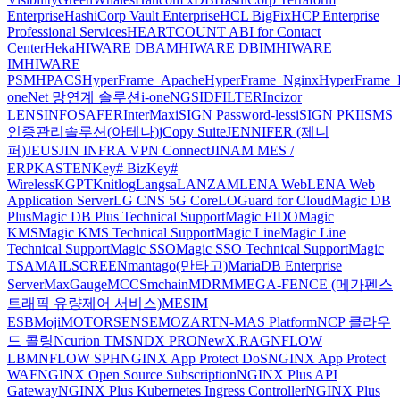
Enterprise
HashiCorp Vault Enterprise
HCL BigFix
HCP Enterprise
Professional Services
HEARTCOUNT ABI for Contact
Center
Heka
HIWARE DBAM
HIWARE DBIM
HIWARE
IM
HIWARE
PSM
HPACS
HyperFrame_Apache
HyperFrame_Nginx
HyperFrame_
oneNet 망연계 솔루션
i-oneNGS
IDFILTER
Incizor
LENS
INFOSAFER
InterMax
iSIGN Password-less
iSIGN PKI
ISMS
인증관리솔루션(아테나)
jCopy Suite
JENNIFER (제니
퍼)
JEUS
JIN INFRA VPN Connect
JINAM MES /
ERP
KASTEN
Key# Biz
Key#
Wireless
KGPT
Knitlog
Langsa
LANZAM
LENA Web
LENA Web
Application Server
LG CNS 5G Core
LOGuard for Cloud
Magic DB
Plus
Magic DB Plus Technical Support
Magic FIDO
Magic
KMS
Magic KMS Technical Support
Magic Line
Magic Line
Technical Support
Magic SSO
Magic SSO Technical Support
Magic
TSA
MAILSCREEN
mantago(만타고)
MariaDB Enterprise
Server
MaxGauge
MCCS
mchain
MDRM
MEGA-FENCE (메가펜스
트래픽 유량제어 서비스)
MESIM
ESB
Moji
MOTORSENSE
MOZART
N-MAS Platform
NCP 클라우
드 콜링
Ncurion TMS
NDX PRO
NewX.RAG
NFLOW
LBM
NFLOW SPH
NGINX App Protect DoS
NGINX App Protect
WAF
NGINX Open Source Subscription
NGINX Plus API
Gateway
NGINX Plus Kubernetes Ingress Controller
NGINX Plus