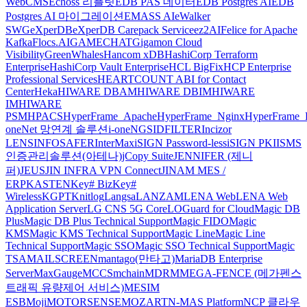
WebCMS
Echoss 리플릿
EDB PAS 데이터
EDB Postgres AI
EDB
Postgres AI 마이그레이션
EMASS AI
eWalker
SWG
eXperDB
eXperDB Carepack Service
ez2AI
Felice for Apache
Kafka
Flocs.AI
GAMECHAT
Gigamon Cloud
Visibility
GreenWhales
Hancom xDB
HashiCorp Terraform
Enterprise
HashiCorp Vault Enterprise
HCL BigFix
HCP Enterprise
Professional Services
HEARTCOUNT ABI for Contact
Center
Heka
HIWARE DBAM
HIWARE DBIM
HIWARE
IM
HIWARE
PSM
HPACS
HyperFrame_Apache
HyperFrame_Nginx
HyperFrame_
oneNet 망연계 솔루션
i-oneNGS
IDFILTER
Incizor
LENS
INFOSAFER
InterMax
iSIGN Password-less
iSIGN PKI
ISMS
인증관리솔루션(아테나)
jCopy Suite
JENNIFER (제니
퍼)
JEUS
JIN INFRA VPN Connect
JINAM MES /
ERP
KASTEN
Key# Biz
Key#
Wireless
KGPT
Knitlog
Langsa
LANZAM
LENA Web
LENA Web
Application Server
LG CNS 5G Core
LOGuard for Cloud
Magic DB
Plus
Magic DB Plus Technical Support
Magic FIDO
Magic
KMS
Magic KMS Technical Support
Magic Line
Magic Line
Technical Support
Magic SSO
Magic SSO Technical Support
Magic
TSA
MAILSCREEN
mantago(만타고)
MariaDB Enterprise
Server
MaxGauge
MCCS
mchain
MDRM
MEGA-FENCE (메가펜스
트래픽 유량제어 서비스)
MESIM
ESB
Moji
MOTORSENSE
MOZART
N-MAS Platform
NCP 클라우