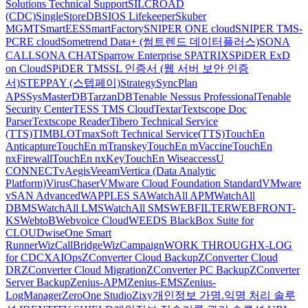
Solutions Technical Support
SILCROAD
(CDC)
SingleStoreDB
SIOS Lifekeeper
Skuber
MGMT
SmartEES
SmartFactory
SNIPER ONE cloud
SNIPER TMS-
PCRE cloud
Sometrend Data+ (썸트렌드 데이터플러스)
SONA
CALL
SONA CHAT
Sparrow Enterprise
SPATRIX
SPiDER ExD
on Cloud
SPiDER TM
SSL 인증서 (웹 서버 보안 인증
서)
STEPPAY (스텝페이)
Strategy
SyncPlan
APS
SysMasterDB
TarzanDB
Tenable Nessus Professional
Tenable
Security Center
TESS TMS Cloud
Textar
Textscope Doc
Parser
Textscope Reader
Tibero Technical Service
(TTS)
TIMBLO
TmaxSoft Technical Service(TTS)
TouchEn
Anticapture
TouchEn mTranskey
TouchEn mVaccine
TouchEn
nxFirewall
TouchEn nxKey
TouchEn Wiseaccess
U
CONNECT
vAegis
Veeam
Vertica (Data Analytic
Platform)
VirusChaser
VMware Cloud Foundation Standard
VMware
vSAN Advanced
WAPPLES SA
WatchAll APM
WatchAll
DBMS
WatchAll LMS
WatchAll SMS
WEBFILTER
WEBFRONT-
KS
WebtoB
Webvoice Cloud
WEEDS BlackBox Suite for
CLOUD
wiseOne Smart
Runner
WizCallBridge
WizCampaign
WORK THROUGH
X-LOG
for CDC
XAIOps
ZConverter Cloud Backup
ZConverter Cloud
DR
ZConverter Cloud Migration
ZConverter PC Backup
ZConverter
Server Backup
Zenius-APM
Zenius-EMS
Zenius-
LogManager
ZeroOne Studio
Zixy
개인정보 가명.익명 처리 솔루