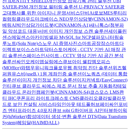
션 IDENTITY SHIELD
개인정보 접속기록 관리 솔루션 UBI
SAFER-PSM
개인정보 필터링 솔루션 U-PRIVACY SAFER
광
고대행사를 위한 아이지니 운영서비스
단비Ai
로보MES
루티
리
컬럼
링클라우드
마크베이스 NEO
무인상담봇(CINNAMON-S2)
베링AI
빅인
상담가이드봇(CINNAMON-A1)
새니톡스(첨부파
일 악성코드 대응)
서버 이미지 개인정보 스캔 솔루션
세이플린
센스메일
센스아카이빙
셀파 MySQL for NCP
셀파모니터링
솔
루노트(Solu Note)
스노우 AI 증명사진
스마트공장장
스마트다
이렉트보이스
스마트닥터
스토어케어 - CCTV 기반 AI 매장 관
리 솔루션
스페이스인사이트 - CCTV 영상 기반 AI 공간 분석
솔루션
싸인오케이
앱실링
에스큐브아이 쉘캅
엠오피스
(MOffice)
와탭
우유니
워크플로우
웹 취약점 진단 솔루션
위즈헬
퍼원
유스비(useB.) 1원 계좌인증 솔루션
이노쿼츠 (데이터 통합
솔루션)
이미지 개인정보 차단 솔루션
이지커넥트(EasyConnect)
인티큐브 클라우드 씨에스
제조 문서 정보 추출 자동화
칵테일
클라우드 온라인
캠페인봇(CINNAMON-S4)
코스모스 LMS
콴
티 IHC
쿠폰프리 라이트
크레스토 CMS
클라리오
클라빌
클라우
드로 보안 컨설팅 서비스
타임인아웃
테드폴허브
페이싸인
포비
즈 엔터프라이즈 4.0
포지큐브 robi G
하이버프 AI인터뷰
하이워
커(hiWorker)
합성데이터 생성·변환 솔루션 DTS(Data Transform
System)
헤임달(HAIMDALL)