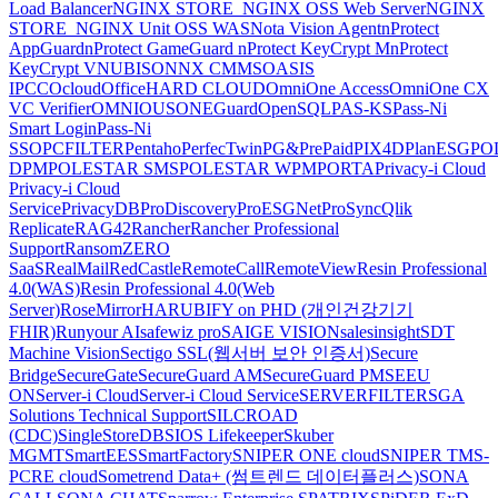
Load Balancer
NGINX STORE_NGINX OSS Web Server
NGINX
STORE_NGINX Unit OSS WAS
Nota Vision Agent
nProtect
AppGuard
nProtect GameGuard
nProtect KeyCrypt M
nProtect
KeyCrypt V
NUBISON
NX CMMS
OASIS
IPCC
Ocloud
OfficeHARD CLOUD
OmniOne Access
OmniOne CX
VC Verifier
OMNIOUS
ONEGuard
OpenSQL
PAS-KS
Pass-Ni
Smart Login
Pass-Ni
SSO
PCFILTER
Pentaho
PerfecTwin
PG&PrePaid
PIX4D
PlanESG
PO
DPM
POLESTAR SMS
POLESTAR WPM
PORTA
Privacy-i Cloud
Privacy-i Cloud
Service
PrivacyDB
ProDiscovery
ProESGNet
ProSync
Qlik
Replicate
RAG42
Rancher
Rancher Professional
Support
RansomZERO
SaaS
RealMail
RedCastle
RemoteCall
RemoteView
Resin Professional
4.0(WAS)
Resin Professional 4.0(Web
Server)
RoseMirrorHA
RUBIFY on PHD (개인건강기기
FHIR)
Runyour AI
safewiz pro
SAIGE VISION
salesinsight
SDT
Machine Vision
Sectigo SSL(웹서버 보안 인증서)
Secure
Bridge
SecureGate
SecureGuard AM
SecureGuard PM
SEEU
ON
Server-i Cloud
Server-i Cloud Service
SERVERFILTER
SGA
Solutions Technical Support
SILCROAD
(CDC)
SingleStoreDB
SIOS Lifekeeper
Skuber
MGMT
SmartEES
SmartFactory
SNIPER ONE cloud
SNIPER TMS-
PCRE cloud
Sometrend Data+ (썸트렌드 데이터플러스)
SONA