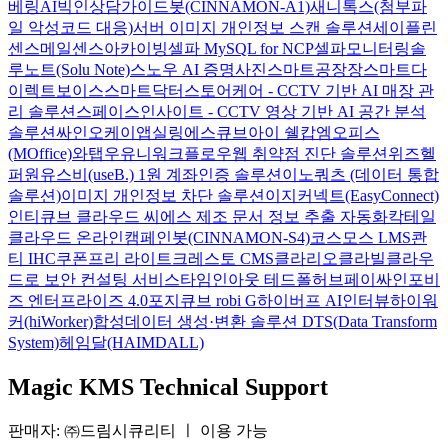
베링AI
빅인
상담가이드봇(CINNAMON-A1)
새니톡스(첨부파
일 악성코드 대응)
서버 이미지 개인정보 스캔 솔루션
세이플린
센스메일
센스아카이빙
셀파 MySQL for NCP
셀파모니터링
솔
루노트(Solu Note)
스노우 AI 증명사진
스마트공장장
스마트다
이렉트보이스
스마트닥터
스토어케어 - CCTV 기반 AI 매장 관
리 솔루션
스페이스인사이트 - CCTV 영상 기반 AI 공간 분석
솔루션
싸인오케이
앱실링
에스큐브아이 쉘캅
엠오피스
(MOffice)
와탭
우유니
워크플로우
웹 취약점 진단 솔루션
위즈헬
퍼원
유스비(useB.) 1원 계좌인증 솔루션
이노쿼츠 (데이터 통합
솔루션)
이미지 개인정보 차단 솔루션
이지커넥트(EasyConnect)
인티큐브 클라우드 씨에스
제조 문서 정보 추출 자동화
칵테일
클라우드 온라인
캠페인봇(CINNAMON-S4)
코스모스 LMS
콴
티 IHC
쿠폰프리 라이트
크레스토 CMS
클라리오
클라빌
클라우
드로 보안 컨설팅 서비스
타임인아웃
테드폴허브
페이싸인
포비
즈 엔터프라이즈 4.0
포지큐브 robi G
하이버프 AI인터뷰
하이워
커(hiWorker)
합성데이터 생성·변환 솔루션 DTS(Data Transform
System)
헤임달(HAIMDALL)
Magic KMS Technical Support
판매자: ㈜드림시큐리티
ㅣ
이용 가능