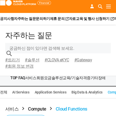
공지사항
자주하는 질문
문의하기
제휴 문의
자료
교육 및 행사 신청하기
자주하는 질문
#트리거
#솔루션
#CLOVA eKYC
#Gateway
#회원 정보 변경
TOP FAQ
서비스
회원
요금
솔루션
교육/기술자격증
기타
장애
전체
AI Services
Application Services
Big Data & Analytics
Comp
서비스
Compute
Cloud Functions