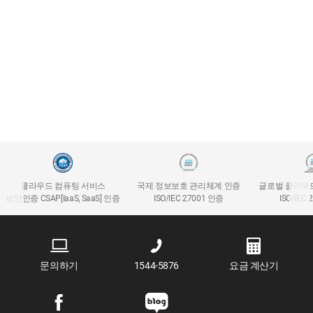
클라우드 컴퓨팅 서비스
국제 정보보호 관리체계 인증
글로벌 클라우
보안인증 CSAP[IaaS, SaaS] 인증
ISO/IEC 27001 인증
ISO/IEC
문의하기
1544-5876
요금 계산기