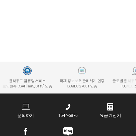
클라우드 컴퓨팅 서비스
국제 정보보호 관리체계 인증
글로벌 클라우
보안인증 CSAP[IaaS, SaaS] 인증
ISO/IEC 27001 인증
ISO/IEC
문의하기
1544-5876
요금 계산기