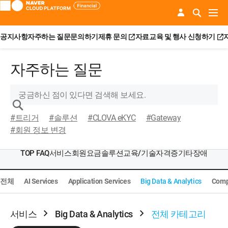
공지사항
자주하는 질문
문의하기
제휴 문의
자료
교육 및 행사 신청하기
자주하는 질문
#트리거
#솔루션
#CLOVA eKYC
#Gateway
#회원 정보 변경
TOP FAQ
서비스
회원
요금
솔루션
교육/기술자격증
기타
장애
전체
AI Services
Application Services
Big Data & Analytics
Comp
서비스
Big Data & Analytics
전체 카테고리