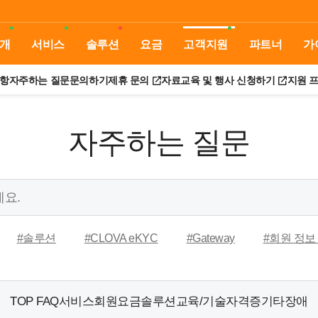
개
서비스
솔루션
요금
고객지원
파트너
가
항
자주하는 질문
문의하기
제휴 문의
자료
교육 및 행사 신청하기
지원 
자주하는 질문
#솔루션
#CLOVA eKYC
#Gateway
#회원 정보
TOP FAQ
서비스
회원
요금
솔루션
교육/기술자격증
기타
장애