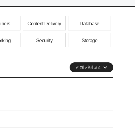
iners
Content Delivery
Database
rking
Security
Storage
전체 카테고리