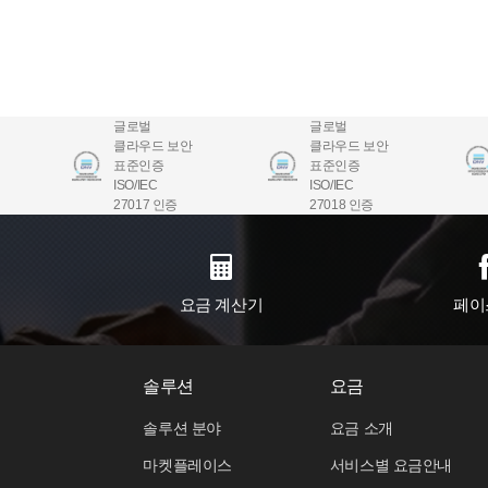
글로벌
글로벌
클라우드 보안
클라우드 보안
표준인증
표준인증
ISO/IEC
ISO/IEC
27017 인증
27018 인증
요금 계산기
페이
솔루션
요금
솔루션 분야
요금 소개
마켓플레이스
서비스별 요금안내