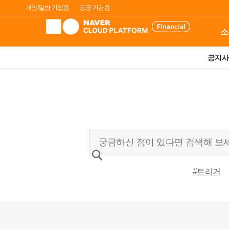
개인/일반 기업용
공공 기관용
소
공지사
#트리거