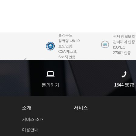
클라우드
국제 정보보호
컴퓨팅 서비스
관리체계 인증
보안인증
ISO/IEC
CSAP[IaaS,
27001 인증
SaaS] 인증
문의하기
1544-5876
소개
서비스
서비스 소개
이용안내