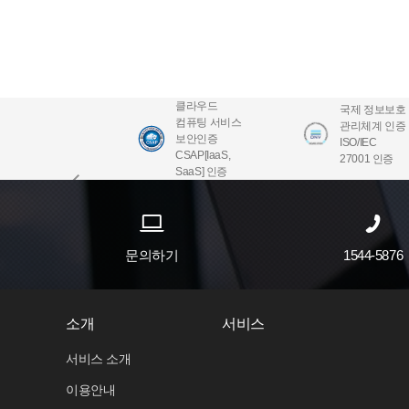
클라우드
국제 정보보호
컴퓨팅 서비스
관리체계 인증
보안인증
ISO/IEC
CSAP[IaaS,
27001 인증
SaaS] 인증
문의하기
1544-5876
소개
서비스
서비스 소개
이용안내