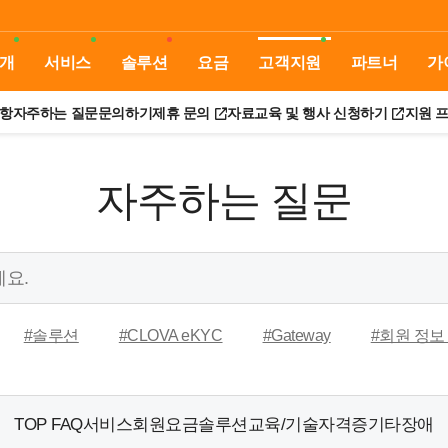
개
서비스
솔루션
요금
고객지원
파트너
가
항
자주하는 질문
문의하기
제휴 문의
자료
교육 및 행사 신청하기
지원 
자주하는 질문
#솔루션
#CLOVA eKYC
#Gateway
#회원 정보
TOP FAQ
서비스
회원
요금
솔루션
교육/기술자격증
기타
장애