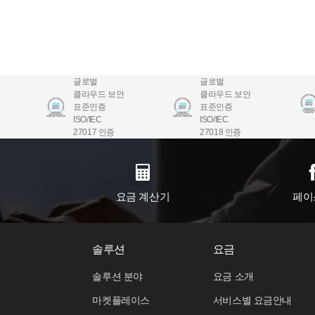
글로벌
글로벌
클라우드 보안
클라우드 보안
표준인증
표준인증
ISO/IEC
ISO/IEC
27017 인증
27018 인증
요금 계산기
페이
솔루션
요금
솔루션 분야
요금 소개
마켓플레이스
서비스별 요금안내