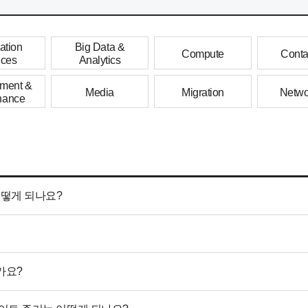
ation
Big Data &
Compute
Conta
ices
Analytics
ment &
Media
Migration
Netwo
nance
은 어떻게 되나요?
인가요?