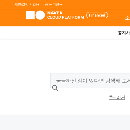
개인/일반 기업용
공공 기관용
소
공지사
#트리거