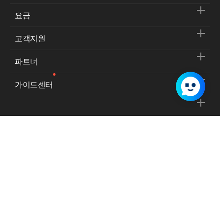
요금
고객지원
파트너
가이드센터
서비스 이용약관
개인정보처리방침
사업자등록번호:
129-86-31394
통신판매업신고번호:
제2009-경기성남-0510호
대표이사:
김유원
주소:
경기도 성남시 분당구 정자동 불정로 6 NAVER 그린팩토리, 13561
고객지원 대표전화:
1544-5876
© NAVER Cloud Corp. All Rights Reserved.