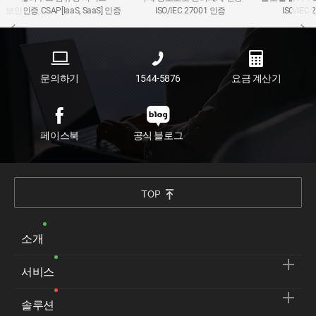
보안인증 CSAP[IaaS, SaaS] 인증
ISO/IEC 27001 인증
ISO/IEC
문의하기
1544-5876
요금 계산기
페이스북
공식 블로그
TOP
소개
서비스
솔루션