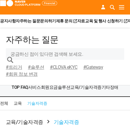
공지사항
자주하는 질문
문의하기
제휴 문의
자료
교육 및 행사 신청하기
자주하는 질문
#트리거
#솔루션
#CLOVA eKYC
#Gateway
#회원 정보 변경
TOP FAQ
서비스
회원
요금
솔루션
교육/기술자격증
기타
장애
전체
교육
기술자격증
교육/기술자격증
기술자격증