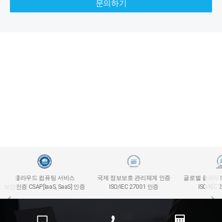
문의하기
클라우드 컴퓨팅 서비스
국제 정보보호 관리체계 인증
글로벌 클라우
보안인증 CSAP[IaaS, SaaS] 인증
ISO/IEC 27001 인증
ISO/IEC