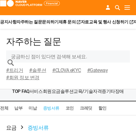
공지사항
자주하는 질문
문의하기
제휴 문의
자료
교육 및 행사 신청하기
자주하는 질문
#트리거
#솔루션
#CLOVA eKYC
#Gateway
#회원 정보 변경
TOP FAQ
서비스
회원
요금
솔루션
교육/기술자격증
기타
장애
전체
납부
미납
증빙서류
코인
크레딧
할인
요금
증빙서류