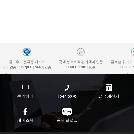
클라우드 컴퓨팅 서비스
국제 정보보호 관리체계 인증
글로벌 클라우
보안인증 CSAP[IaaS, SaaS] 인증
ISO/IEC 27001 인증
ISO/IEC
문의하기
1544-5876
요금 계산기
페이스북
공식 블로그