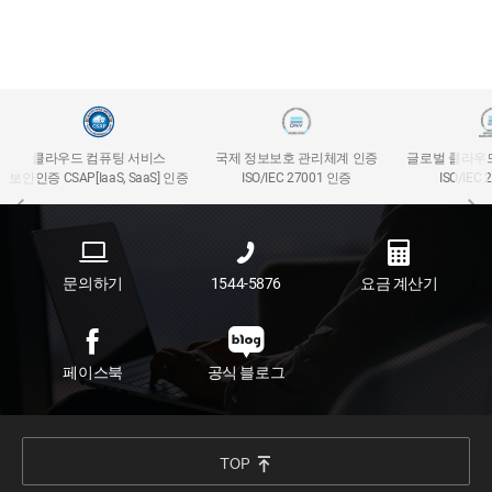
클라우드 컴퓨팅 서비스
국제 정보보호 관리체계 인증
글로벌 클라우
보안인증 CSAP[IaaS, SaaS] 인증
ISO/IEC 27001 인증
ISO/IEC
문의하기
1544-5876
요금 계산기
페이스북
공식 블로그
TOP