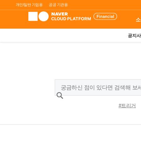
개인/일반 기업용
공공 기관용
소
공지사
#트리거