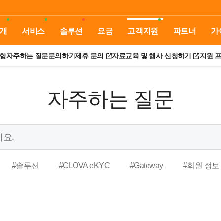
개
서비스
솔루션
요금
고객지원
파트너
가
항
자주하는 질문
문의하기
제휴 문의
자료
교육 및 행사 신청하기
지원 
자주하는 질문
#솔루션
#CLOVA eKYC
#Gateway
#회원 정보