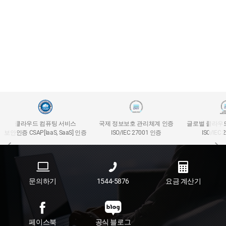
클라우드 컴퓨팅 서비스
국제 정보보호 관리체계 인증
글로벌 클라우
보안인증 CSAP[IaaS, SaaS] 인증
ISO/IEC 27001 인증
ISO/IEC
문의하기
1544-5876
요금 계산기
페이스북
공식 블로그