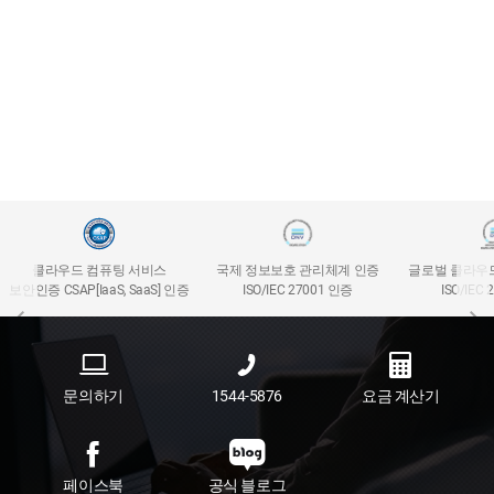
클라우드 컴퓨팅 서비스
국제 정보보호 관리체계 인증
글로벌 클라우
보안인증 CSAP[IaaS, SaaS] 인증
ISO/IEC 27001 인증
ISO/IEC
문의하기
1544-5876
요금 계산기
페이스북
공식 블로그