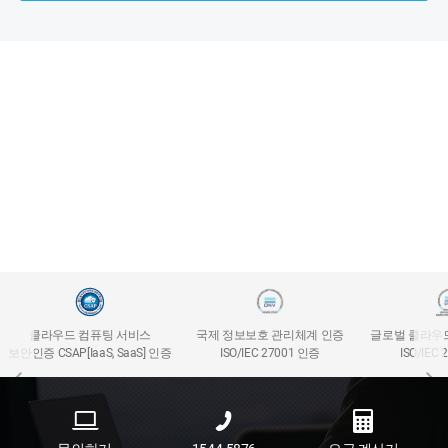
클라우드 컴퓨팅 서비스
국제 정보보호 관리체계 인증
글로벌 클라우
보안인증 CSAP[IaaS, SaaS] 인증
ISO/IEC 27001 인증
ISO/IEC