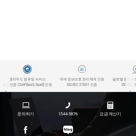
클라우드 컴퓨팅 서비스
국제 정보보호 관리체계 인증
글로벌 클라우
보안인증 CSAP[IaaS, SaaS] 인증
ISO/IEC 27001 인증
ISO/IEC
문의하기
1544-5876
요금 계산기