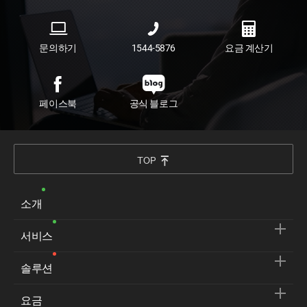
문의하기
1544-5876
요금 계산기
페이스북
공식 블로그
TOP
소개
서비스
솔루션
요금