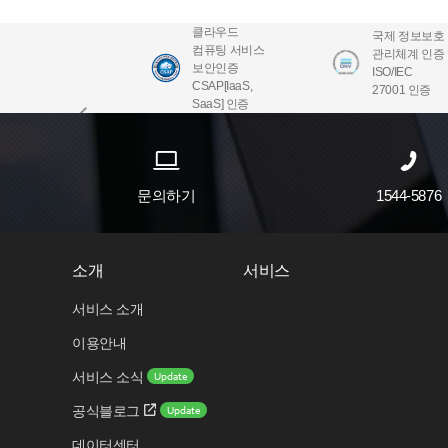
클라우드
국제 정보보호
컴퓨팅 서비스
관리체계 인증
보안인증
ISO/IEC
CSAP[IaaS,
27001 인증
SaaS] 인증
문의하기
1544-5876
소개
서비스
서비스 소개
이용안내
Update
서비스 소식
Update
공식블로그
데이터센터