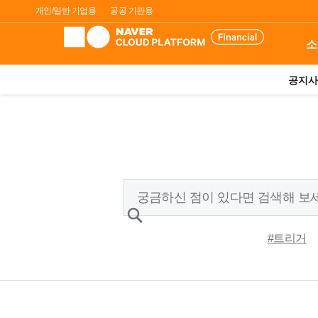
개인/일반 기업용
공공 기관용
소
공지사
#트리거