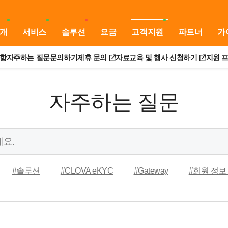
개
서비스
솔루션
요금
고객지원
파트너
가
항
자주하는 질문
문의하기
제휴 문의
자료
교육 및 행사 신청하기
지원 
자주하는 질문
#솔루션
#CLOVA eKYC
#Gateway
#회원 정보