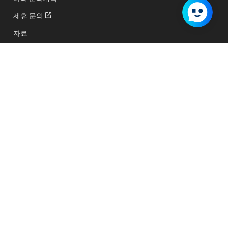
제휴 문의
자료
교육 및 행사 신청하기
지원 프로그램
서비스 상태
서비스 이용약관
개인정보처리방침
사업자등록번호:
129-86-31394
|
통신판매업신고번호:
제2009-경기성남-0510호
 정자동 불정로 6 NAVER 그린팩토리, 13561
|
고객지원 대표전화:
1544-5876
© NAVER Cloud Corp. All Rights Reserved.