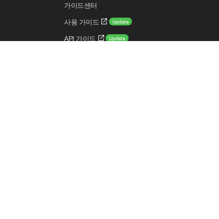
가이드센터
Update
사용 가이드
Update
API 가이드
Update
CLI 가이드
New
쉬운 시작 가이드
용어 사전
대표이사:
김유원
|
주소:
경기도 성남시 분당구