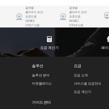
글로벌
글로벌
클라우드 보안
클라우드 보안
표준인증
표준인증
ISO/IEC
ISO/IEC
27017 인증
27018 인증
요금 계산기
페이
솔루션
요금
솔루션 분야
요금 소개
마켓플레이스
서비스별 요금안내
요금 계산기
가이드센터