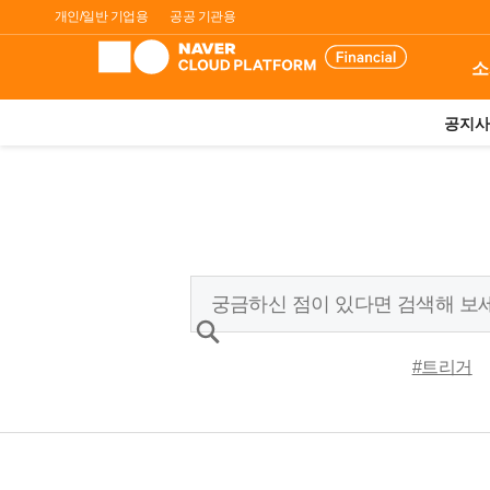
개인/일반 기업용
공공 기관용
소
공지사
#트리거