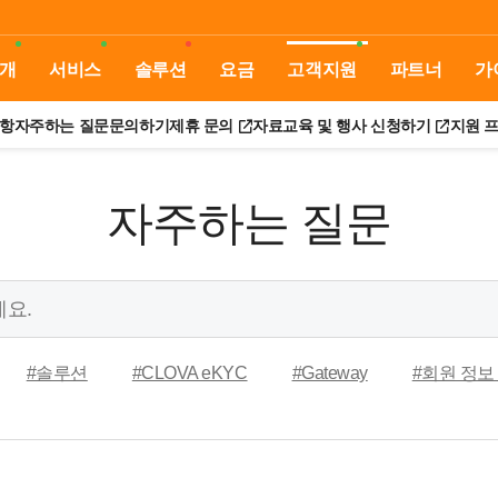
개
서비스
솔루션
요금
고객지원
파트너
가
항
자주하는 질문
문의하기
제휴 문의
자료
교육 및 행사 신청하기
지원 
자주하는 질문
#솔루션
#CLOVA eKYC
#Gateway
#회원 정보