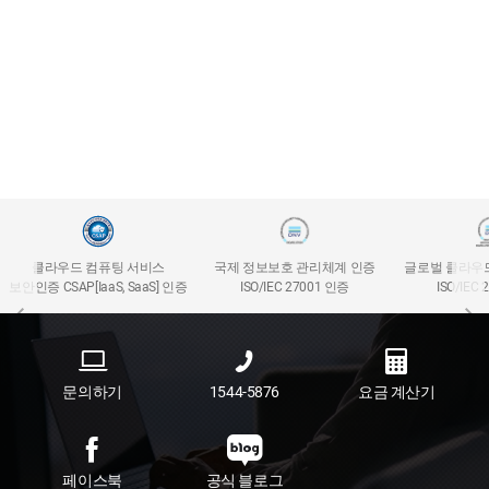
클라우드 컴퓨팅 서비스
국제 정보보호 관리체계 인증
글로벌 클라우
보안인증 CSAP[IaaS, SaaS] 인증
ISO/IEC 27001 인증
ISO/IEC
문의하기
1544-5876
요금 계산기
페이스북
공식 블로그