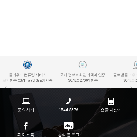
클라우드 컴퓨팅 서비스
국제 정보보호 관리체계 인증
글로벌 클라우
보안인증 CSAP[IaaS, SaaS] 인증
ISO/IEC 27001 인증
ISO/IEC
문의하기
1544-5876
요금 계산기
페이스북
공식 블로그