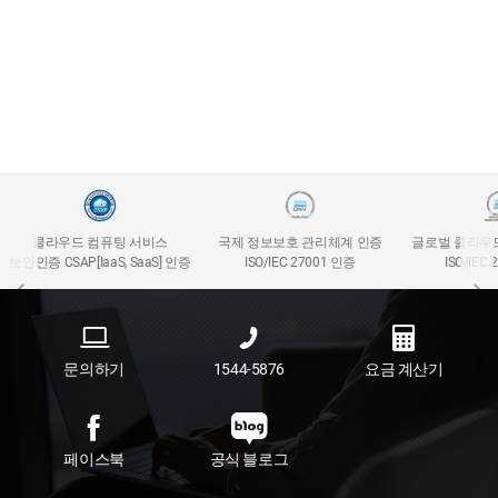
클라우드 컴퓨팅 서비스
국제 정보보호 관리체계 인증
글로벌 클라우
보안인증 CSAP[IaaS, SaaS] 인증
ISO/IEC 27001 인증
ISO/IEC
문의하기
1544-5876
요금 계산기
페이스북
공식 블로그