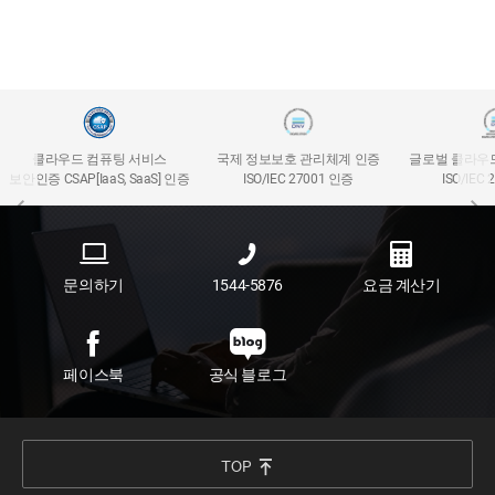
클라우드 컴퓨팅 서비스
국제 정보보호 관리체계 인증
글로벌 클라우
보안인증 CSAP[IaaS, SaaS] 인증
ISO/IEC 27001 인증
ISO/IEC
문의하기
1544-5876
요금 계산기
페이스북
공식 블로그
TOP