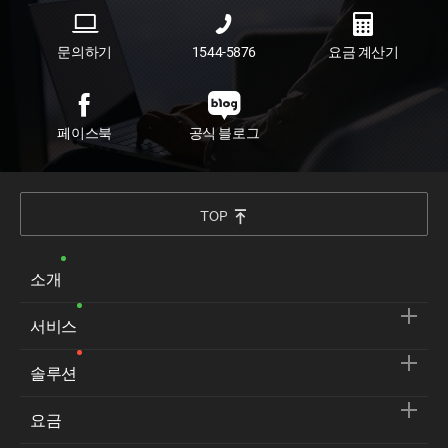
문의하기
1544-5876
요금 계산기
페이스북
공식 블로그
TOP
소개
서비스
솔루션
요금