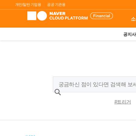
개인/일반 기업용
공공 기관용
소
공지사
#트리거