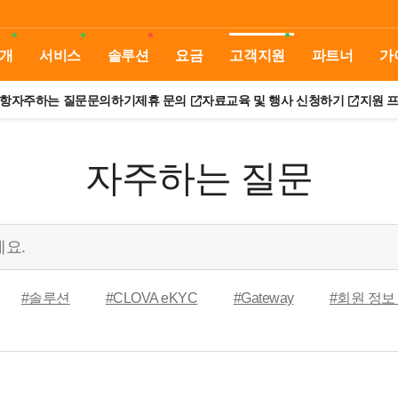
개
서비스
솔루션
요금
고객지원
파트너
가
항
자주하는 질문
문의하기
제휴 문의
자료
교육 및 행사 신청하기
지원 
자주하는 질문
#솔루션
#CLOVA eKYC
#Gateway
#회원 정보