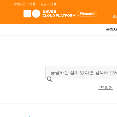
개인/일반 기업용
공공 기관용
소
공지사
#트리거