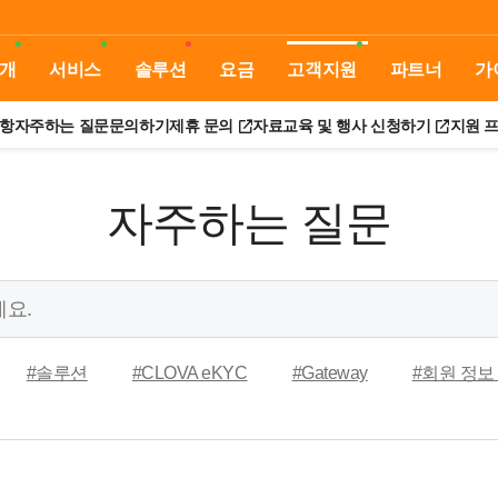
개
서비스
솔루션
요금
고객지원
파트너
가
항
자주하는 질문
문의하기
제휴 문의
자료
교육 및 행사 신청하기
지원 
자주하는 질문
#솔루션
#CLOVA eKYC
#Gateway
#회원 정보