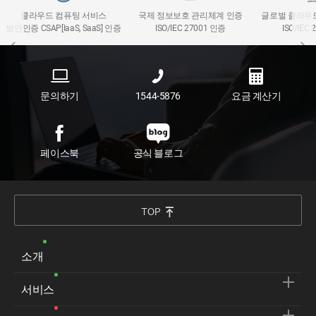
클라우드 컴퓨팅 서비스
국제 정보보호 관리체계 인증
글로벌 클라우
보안인증 CSAP[IaaS, SaaS] 인증
ISO/IEC 27001 인증
ISO/IEC
문의하기
1544-5876
요금 계산기
페이스북
공식 블로그
TOP
소개
서비스