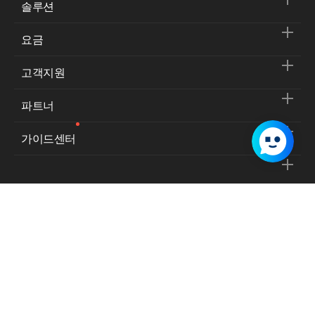
솔루션
요금
고객지원
파트너
가이드센터
서비스 이용약관
개인정보처리방침
사업자등록번호:
129-86-31394
통신판매업신고번호:
제2009-경기성남-0510호
대표이사:
김유원
주소:
경기도 성남시 분당구 정자동 불정로 6 NAVER 그린팩토리, 13561
고객지원 대표전화:
1544-5876