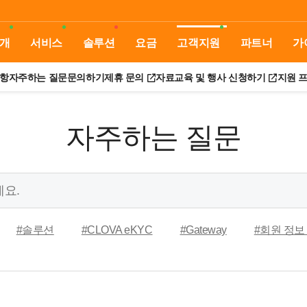
개
서비스
솔루션
요금
고객지원
파트너
가
항
자주하는 질문
문의하기
제휴 문의
자료
교육 및 행사 신청하기
지원 
자주하는 질문
#솔루션
#CLOVA eKYC
#Gateway
#회원 정보