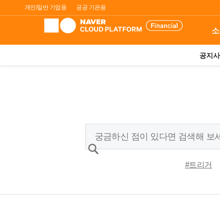
개인/일반 기업용
공공 기관용
소
공지사
#트리거