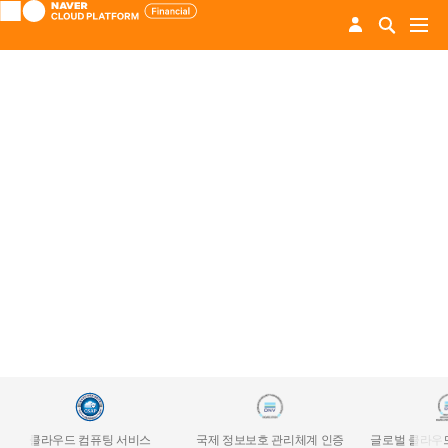
클라우드 컴퓨팅 서비스
국제 정보보호 관리체계 인증
글로벌 클라우