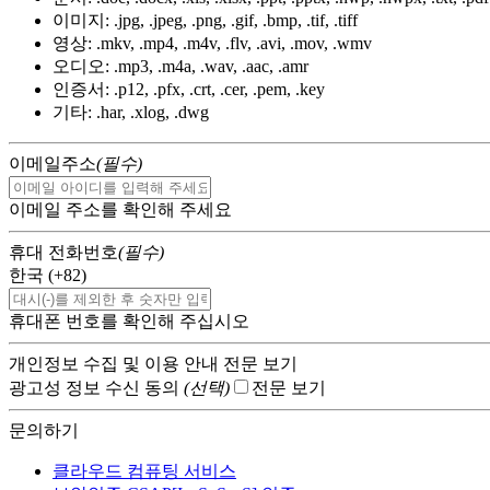
이미지:
.jpg, .jpeg, .png, .gif, .bmp, .tif, .tiff
영상:
.mkv, .mp4, .m4v, .flv, .avi, .mov, .wmv
오디오:
.mp3, .m4a, .wav, .aac, .amr
인증서:
.p12, .pfx, .crt, .cer, .pem, .key
기타:
.har, .xlog, .dwg
이메일주소
(필수)
이메일 주소를 확인해 주세요
휴대 전화번호
(필수)
한국 (+82)
휴대폰 번호를 확인해 주십시오
개인정보 수집 및 이용 안내
전문 보기
광고성 정보 수신 동의
(선택)
전문 보기
문의하기
클라우드 컴퓨팅 서비스