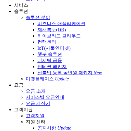
서비스
솔루션
솔루션 분야
비즈니스 애플리케이션
재해복구(DR)
하이브리드 클라우드
컨택센터
IoT(사물인터넷)
챗봇 솔루션
디지털 금융
핀테크 패키지
선불업 등록 올인원 패키지
New
마켓플레이스
Update
요금
요금 소개
서비스별 요금안내
요금 계산기
고객지원
고객지원
지원 센터
공지사항
Update